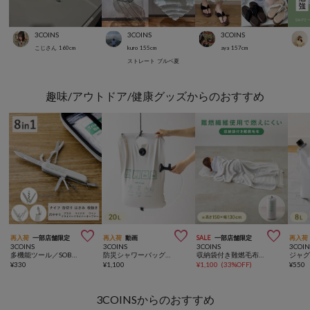
3COINS
3COINS
3COINS
こじさん
160
cm
kuro
155
cm
aya
157
cm
ストレート
ブルベ夏
趣味/アウトドア/健康グッズからのおすすめ



再入荷
一部店舗限定
再入荷
動画
SALE
一部店舗限定
再入荷
3COINS
3COINS
3COINS
3COIN
多機能ツール／SOBANI
防災シャワーバッグ：20L／SOBANI
収納袋付き難燃毛布：150×130cm／SOBANI
¥
330
¥
1,100
¥
1,100
(
33%OFF
)
¥
550
3COINSからのおすすめ