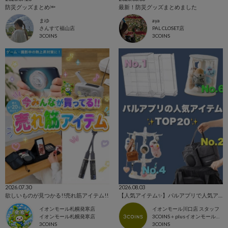
防災グッズまとめ🔦
最新！防災グッズまとめました
まゆ
aya
さんすて福山店
PAL CLOSET店
3COINS
3COINS
2026.07.30
2026.08.03
欲しいものが見つかる!!売れ筋アイテム!!
【人気アイテム✨】パルアプリで人気アイテムTOP20🎶
イオンモール札幌発寒店
イオンモール川口店 スタッフ
イオンモール札幌発寒店
3COINS＋plusイオンモール川口店
3COINS
3COINS