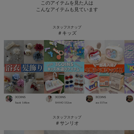
このアイテムを見た人は
こんなアイテムも見ています
スタッフスナップ
＃キッズ
3COINS
3COINS
3COINS
Suu☺︎
168
cm
SHIHO
152
cm
aya
157
cm
スタッフスナップ
＃サンリオ