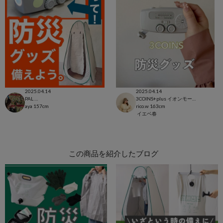
2025.04.14
2025.04.14
PAL CLOSET店
3COINS+plus イオンモール日吉津店
aya
157cm
rico.w
163cm
イエベ春
この商品を紹介したブログ