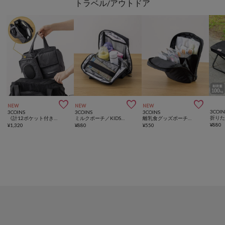
トラベル/アウトドア



NEW
NEW
NEW
3COIN
3COINS
3COINS
3COINS
折り
《計12ポケット付き！》バッグインバッグ／KIDSトラベル
ミルクポーチ／KIDSトラベル
離乳食グッズポーチ／KIDSトラベル
¥
880
¥
1,320
¥
880
¥
550