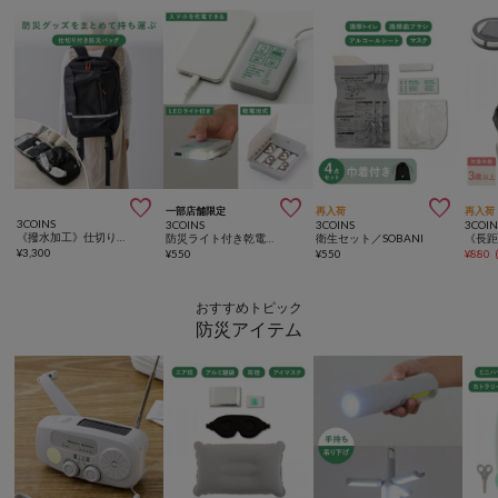



一部店舗限定
再入荷
再入荷
3COINS
3COINS
3COINS
3COIN
《撥水加工》仕切り付き防災バッグ／SOBANI
防災ライト付き乾電池バッテリー／SOBANI
衛生セット／SOBANI
¥
3,300
¥
550
¥
550
¥
880
おすすめトピック
防災アイテム