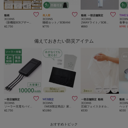



動画
再入荷
動画
一部店舗限定
TIME 
3COINS
3COINS
3COINS
3COIN
《新機能SOSブザー付き！》手回し式スマホ充電ラジオライト／SOBANI
睡眠セット／SOBANI
2WAYライト／SOBANI
食事セ
¥
2,750
¥
770
¥
880
¥
990
備えておきたい防災アイテム



一部店舗限定
WEB限定
一部店舗限定
動画
動画
3COINS
3COINS
3COINS
3COIN
ソーラー充電モバイルバッテリー／SOBANI
《WEB限定商品》家庭用緊急トイレ50回分／SOBANI
圧縮フェイスタオル3枚セット／SOBANI
¥
2,750
¥
3,080
¥
330
¥
330
おすすめトピック