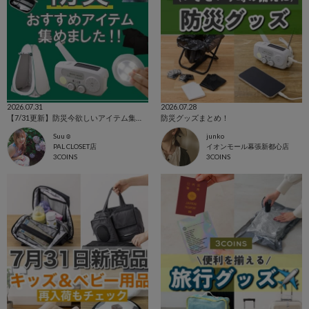
2026.07.31
2026.07.28
【7/31更新】防災今欲しいアイテム集めました！
防災グッズまとめ！
Suu☺︎
junko
PAL CLOSET店
イオンモール幕張新都心店
3COINS
3COINS