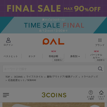
ログイン
ブランド
パーソナル
ベストヒット
オトナ
骨格診断
身長別
カラー
ライフスタイル
趣味/アウトドア/健康グッズ
トラベルグッズ
3COINS
TOP
応急処置セット／SOBANI