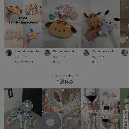
Remind me and forever
Remind me and forever
Remind me and forever
こ ん
153
cm
ちひ
158
cm
ちひ
158
cm
ウェーブ
ブルベ夏
ストレート
ストレート
スタッフスナップ
＃夏休み