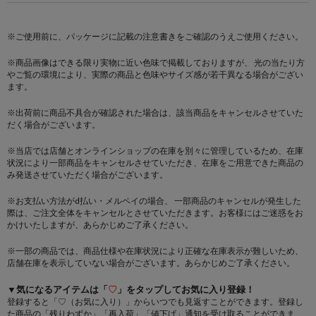
※ご使用前に、パッケージに記載の注意書きをご確認のうえご使用ください。
※商品画像はできる限り実物に近い色味で掲載しておりますが、 光の当たり方
やご覧の環境により、実際の商品と色味やサイズ感が若干異なる場合がござい
ます。
※出荷前に商品不具合が確認された場合は、該当商品をキャンセルさせていた
だく場合がございます。
※当店では店舗とオンラインショップの在庫を別々に管理しているため、在庫
状況により一部商品をキャンセルさせていただき、在庫をご用意できた商品の
み発送させていただく場合がございます。
※お支払い方法がd払い・メルペイの場合、 一部商品のキャンセルが発生した
際は、ご注文全体をキャンセルとさせていただきます。お客様にはご迷惑をお
かけいたしますが、あらかじめご了承ください。
※一部の商品では、商品仕様や在庫状況により正確な在庫表示が難しいため、
店舗在庫を表示していない場合がございます。あらかじめご了承ください。
▼気になるアイテムは「
♡
」をタップしてお気に入り登録！
登録すると「♡（お気に入り）」からいつでも見返すことができます。登録し
た商品の「残りわずか」「再入荷」「値下げ」通知を受け取ることができま