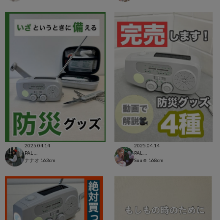
2025.04.14
2025.04.14
PAL CLOSET店
PAL CLOSET店
ナナオ
163cm
Suu☺︎
168cm