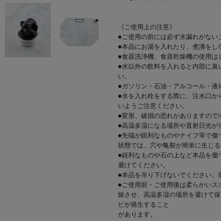
《ご使用上の注意》
●ご使用の前には必ず水漏れがない
●本品にお湯を入れたり、煮沸をし
●食器洗浄機、食器乾燥機の使用は
●水以外の飲料を入れると内部に臭
い。
●ガソリン・石油・アルコール・液
●水を入れ栓をする際に、注水口か
いようご注意ください。
●変形、破損の恐れがありますので
●高温多湿になる場所や直射日光が
●先端が鋭利なものやナイフ等で傷
状態では、穴や亀裂が簡単に生じる
●鋭利なものや石の上など本品を傷
避けてください。
●本品を吊り下げないでください。
●ご使用前・ご使用後は柔らかいス
燥させ、高温多湿の場所を避けて保
ビが発生すること
があります。