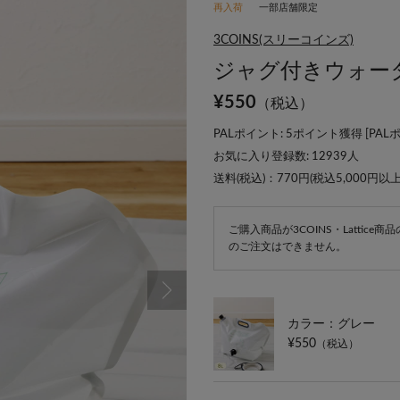
再入荷
一部店舗限定
3COINS(スリーコインズ)
ジャグ付きウォータ
¥
550
（税込）
PALポイント: 5ポイント獲得 [
PAL
お気に入り登録数:
12939
人
送料(税込)：770円(税込5,000円以
ご購入商品が3COINS・Lattic
のご注文はできません。
カラー：グレー
¥550
（税込）