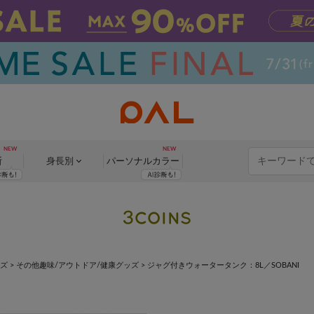
断
身長別
パーソナル
カラー
ッズ
>
その他趣味/アウトドア/健康グッズ
>
ジャグ付きウォータータンク：8L／SOBANI