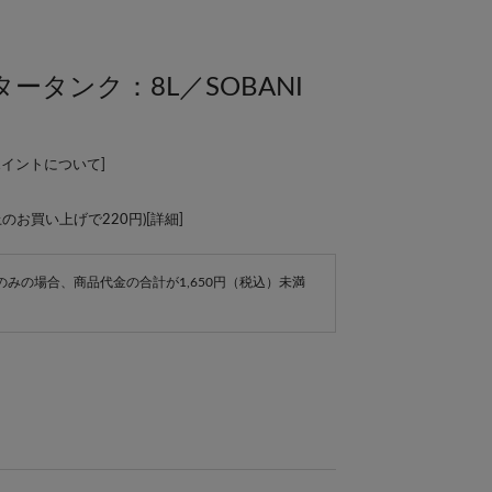
ータンク：8L／SOBANI
ポイントについて
]
上のお買い上げで220円)[
詳細
]
e商品のみの場合、商品代金の合計が1,650円（税込）未満