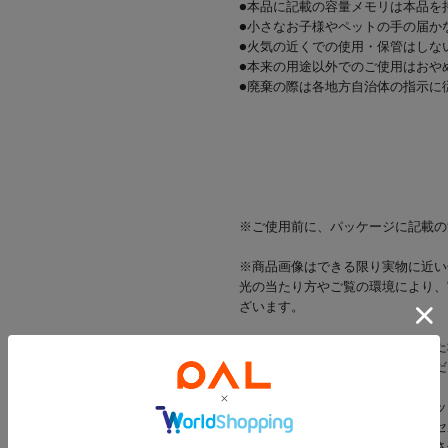
●本品に記載の容量メモリは本品を
●小さなお子様やペットの手の届か
●火気の近くでの使用・保管はしな
●本来の用途以外でのご使用はおや
●廃棄の際は各地方自治体の指示に
/防災/
※ご使用前に、パッケージに記載の
※商品画像はできる限り実物に近い
光の当たり方やご覧の環境により、
ざいます。
※出荷前に商品不具合が確認された
該当商品をキャンセルさせていただ
※当店では店舗とオンラインショッ
在庫状況により一部商品をキャンセ
在庫をご用意できた商品のみ発送さ