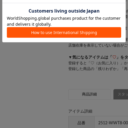
※お支払い方法がd払い・メルペイ
一部商品のキャンセルが発生した際
す。
お客様にはご迷惑をおかけいたしま
※一部の商品では、商品仕様や在庫
店舗在庫を表示していない場合がご
▼気になるアイテムは「
♡
」を
登録すると「♡（お気に入り）」か
登録した商品の「残りわずか」「再
商品詳細
スタッ
アイテム詳細
品番
2512-WWT8-00