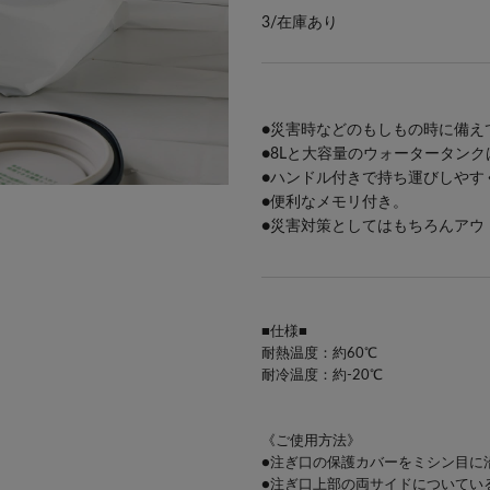
3/
在庫あり
●災害時などのもしもの時に備え
●8Lと大容量のウォータータン
●ハンドル付きで持ち運びしやす
●便利なメモリ付き。
●災害対策としてはもちろんアウ
■仕様■
耐熱温度：約60℃
耐冷温度：約-20℃
《ご使用方法》
●注ぎ口の保護カバーをミシン目に
●注ぎ口上部の両サイドについてい