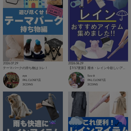
2026.07.29
2026.06.29
テーマパークの持ち物はコレ！
【7/17更新】撥水・レイン今欲しいアイテム集めました！
aya
Suu☺︎
PAL CLOSET店
PAL CLOSET店
3COINS
3COINS