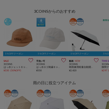
3COINSからのおすすめ
5％OFFクーポン
5％OFFクーポン
5％OFFクーポン
5％



SALE
手洗い可
動画
NEW
TIME 
3COINS
3COINS
3COINS
3COIN
はっ水ジェットキャップ
はっ水ロゴ刺繍キャップ
晴雨兼用軽量自動開閉折傘
¥
330
(
50%OFF
)
¥
550
¥
2,420
¥
297
雨の日に役立つアイテム