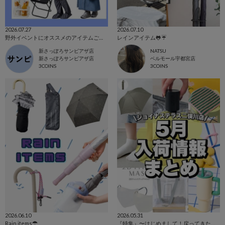
2026.07.27
2026.07.10
野外イベントにオススメのアイテムご紹介☁️
レインアイテム🐸☔️
新さっぽろサンピアザ店
NATSU
新さっぽろサンピアザ店
ベルモール宇都宮店
3COINS
3COINS
2026.06.10
2026.05.31
Rain items☂
『特集』〜はじめまして！戻ってきた！商品紹介5月編〜