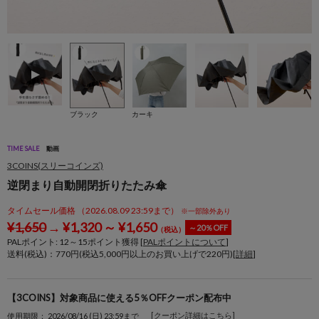
ブラック
カーキ
TIME SALE
動画
3COINS(スリーコインズ)
逆閉まり自動開閉折りたたみ傘
タイムセール価格 （2026.08.09 23:59まで）
※一部除外あり
¥
1,650
→
¥
1,320
～
¥
1,650
～20％OFF
（税込）
PALポイント:
12
～
15
ポイント獲得 [
PALポイントについて
]
送料(税込)：770円(税込5,000円以上のお買い上げで220円)[
詳細
]
【3COINS】対象商品に使える5％OFFクーポン配布中
[クーポン詳細はこちら]
使用期限： 2026/08/16 (日) 23:59まで