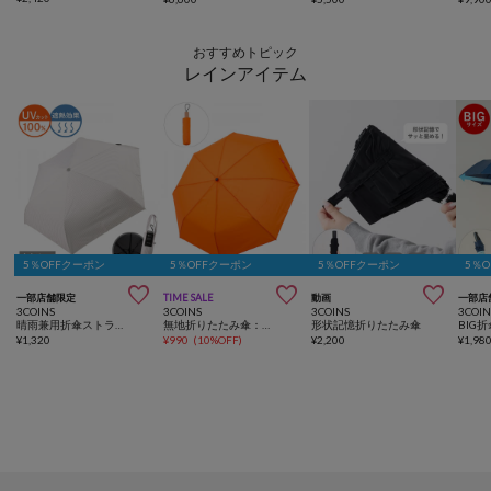
おすすめトピック
レインアイテム
5％OFFクーポン
5％OFFクーポン
5％OFFクーポン
5％



一部店舗限定
TIME SALE
動画
一部店
3COINS
3COINS
3COINS
3COIN
晴雨兼用折傘ストライプ柄
無地折りたたみ傘：55cm
形状記憶折りたたみ傘
BIG折
¥
1,320
¥
990
(
10%OFF
)
¥
2,200
¥
1,98