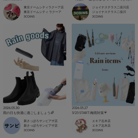
東京ドームシティラクーア店
ジョイナステラス二俣川店
東京ドームシティ ラクーア
ジョイナステラス二俣川
3COINS
3COINS
2026.05.30
2026.05.27
雨の日も快適に過ごしましょう🌈
5/25 START❕梅雨対策☔️
新さっぽろサンピアザ店
エキア志木店
新さっぽろサンピアザ店
エキア志木店
3COINS
3COINS