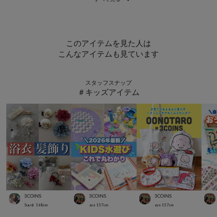
このアイテムを見た人は
こんなアイテムも見ています
スタッフスナップ
＃キッズアイテム
3COINS
3COINS
3COINS
Suu☺︎
168
cm
aya
157
cm
aya
157
cm