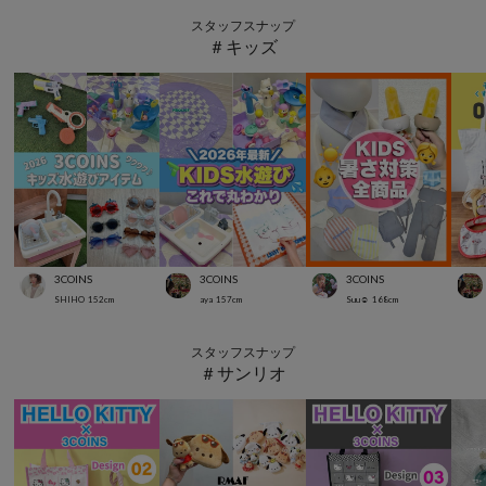
スタッフスナップ
＃キッズ
3COINS
3COINS
3COINS
SHIHO
152
cm
aya
157
cm
Suu☺︎
168
cm
スタッフスナップ
＃サンリオ