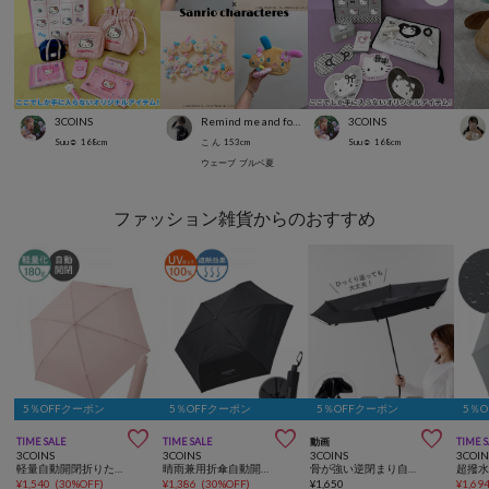
3COINS
Remind me and forever
3COINS
Suu☺︎
168
cm
こ ん
153
cm
Suu☺︎
168
cm
ウェーブ
ブルベ夏
ファッション雑貨からのおすすめ
5％OFFクーポン
5％OFFクーポン
5％OFFクーポン
5％



TIME SALE
TIME SALE
動画
TIME 
3COINS
3COINS
3COINS
3COIN
軽量自動開閉折りたたみ傘
晴雨兼用折傘自動開閉ロゴ
骨が強い逆閉まり自動開閉折りたたみ傘
超撥
¥
1,540
(
30%OFF
)
¥
1,386
(
30%OFF
)
¥
1,650
¥
1,69