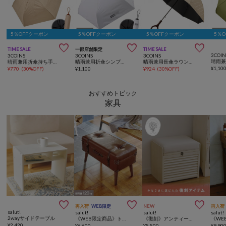
5％OFFクーポン
5％OFFクーポン
5％OFFクーポン
5％



TIME SALE
一部店舗限定
TIME SALE
3COIN
3COINS
3COINS
3COINS
晴雨兼用折傘持ち手マーブル
晴雨兼用折傘シンプルロゴ
晴雨兼用長傘ラウンドタイル柄
¥
1,10
¥
770
(
30%OFF
)
¥
1,100
¥
924
(
30%OFF
)
おすすめトピック
家具



再入荷
WEB限定
NEW
再入荷
salut!
salut!
salut!
salut!
2wayサイドテーブル
《WEB限定商品》トランク型脚付き収納スツール
《復刻》アンティークスツールボックス（耐荷重70kg）
¥
2,420
¥
6,600
¥
5,500
¥
9,90