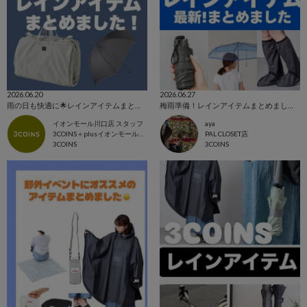
2026.06.20
2026.06.27
雨の日も快適に🌟レインアイテムまとめました☔️
梅雨準備！レインアイテムまとめました！
イオンモール川口店 スタッフ
aya
3COINS＋plusイオンモール川口店
PAL CLOSET店
3COINS
3COINS