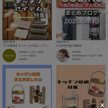
2026.08.02
2026.04.13
【7/29更新】キッチンの今欲しいアイテム集めました！！
3COINS今週の新商品
3COINSシャポー小岩店
HITOMI
シャポー小岩店
3COINS+plus ららぽーと和泉店
3COINS
3COINS