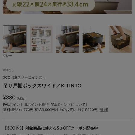
グレー
在庫なし
3COINS(スリーコインズ)
吊り戸棚ボックスワイド／KITINTO
¥
880
（税込）
PALポイント: 8
ポイント獲得 [
PALポイントについて
]
送料(税込)：770円(税込5,000円以上のお買い上げで220円)[
詳細
]
【3COINS】対象商品に使える5％OFFクーポン配布中