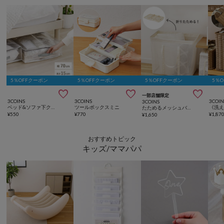
5％OFFクーポン
5％OFFクーポン
5％OFFクーポン
5％



一部店舗限定
3COINS
3COINS
3COIN
3COINS
ベッド&ソファ下クリアボックス／クリア収納シリーズ
ツールボックスミニ
たためるメッシュバッグ型収納
¥
550
¥
770
¥
1,87
¥
1,650
おすすめトピック
キッズ/ママパパ