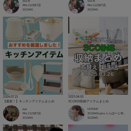
Suu☺︎
Suu☺︎
PAL CLOSET店
PAL CLOSET店
3COINS
3COINS
2026.07.21
2025.04.03
【最新！】キッチンアイテムまとめ
3COINS収納アイテムまとめ
aya
HITOMI
PAL CLOSET店
3COINS+plus ららぽーと和泉店
3COINS
3COINS