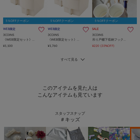
5％OFFクーポン
5％OFFクーポン
5％OFFクーポン
WEB限定
WEB限定
SALE
3COINS
3COINS
3COINS
《WEB限定セット》吊り戸棚ボックス2個セット
《WEB限定セット》吊り戸棚ボックスワイド2個セット
吊り戸棚下収納フック／KITINTO
¥1,100
¥1,760
¥220
(33%OFF)
このアイテムを見た人は
こんなアイテムも見ています
スタッフスナップ
＃キッズ