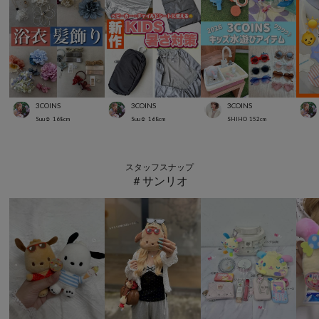
3COINS
3COINS
3COINS
Suu☺︎
168
cm
Suu☺︎
168
cm
SHIHO
152
cm
スタッフスナップ
＃サンリオ