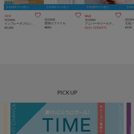
5％OFFクーポン
5％OFFクーポン
5％OFFクーポン
5％



NEW
SALE
3COINS
3COIN
3COINS
3COINS
壁掛けファイル
インフレータブルシーソーチェア
アニバーサリースティック／Kids Anniversary
¥
880
¥
330
¥
3,300
¥
220
(
33%OFF
)
PICK UP