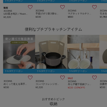
5％OFFクーポン
5％OFFクーポン
5％OFFクーポン
5％



動画
3COINS
3COINS
3COIN
3COINS
手提げポリ袋 2個セット（各40枚入り）
マグネットマルチトレイ
LED置き時計／Nuance Interior
¥
330
¥
880
¥
1,98
¥
1,320
便利なプチプラキッチンアイテム
5％OFFクーポン
5％OFFクーポン
5％OFFクーポン
5％



SALE
3COINS
3COINS
3COIN
3COINS
めくって使える薄手スポンジ／KITINTO
コンパクトレンジガード／KITINTO
吊り戸棚下収納フック／KITINTO
¥
330
¥
1,320
¥
550
¥
220
(
33%OFF
)
おすすめトピック
収納