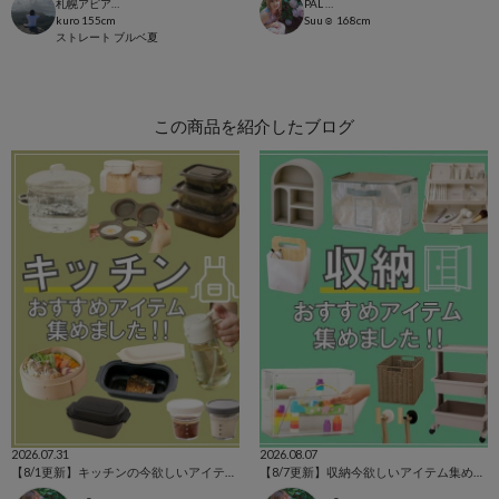
札幌アピア店
PAL CLOSET店
kuro
155cm
Suu☺︎
168cm
ストレート
ブルベ夏
この商品を紹介したブログ
2026.07.31
2026.08.07
【8/1更新】キッチンの今欲しいアイテム集めました！
【8/7更新】収納今欲しいアイテム集めました！