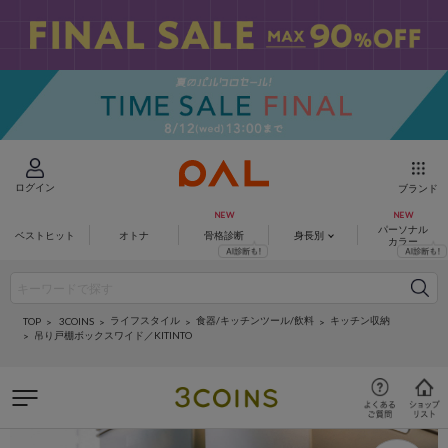
ログイン
ブランド
パーソナル
ベストヒット
オトナ
骨格診断
身長別
カラー
ライフスタイル
食器/キッチンツール/飲料
キッチン収納
3COINS
TOP
吊り戸棚ボックスワイド／KITINTO