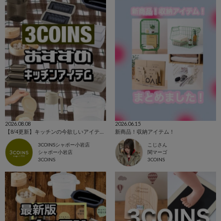
2026.08.08
2026.06.15
【8/4更新】キッチンの今欲しいアイテム集めました！！
新商品！収納アイテム！
3COINSシャポー小岩店
こじさん
シャポー小岩店
関マーゴ
3COINS
3COINS