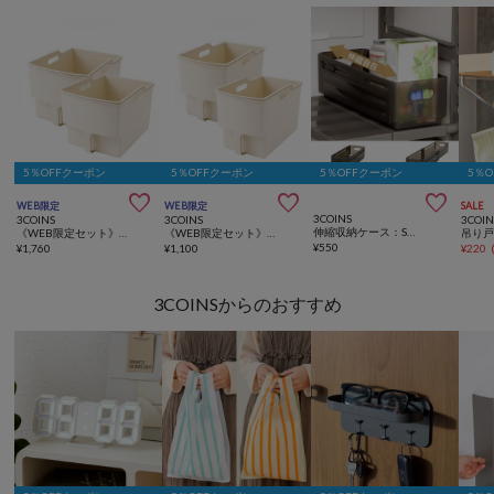
5％OFFクーポン
5％OFFクーポン
5％OFFクーポン
5％



WEB限定
WEB限定
SALE
3COINS
3COINS
3COINS
3COIN
伸縮収納ケース：S／KITINTO
《WEB限定セット》吊り戸棚ボックスワイド2個セット
《WEB限定セット》吊り戸棚ボックス2個セット
¥
550
¥
1,760
¥
1,100
¥
220
3COINSからのおすすめ