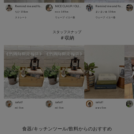
Remind me and forever
NICE CLAUP / OLIVE des OLIVE OUTLET
Remind me and forever
ちひ
158
cm
m o e
149
cm
まいまい🎀
154
cm
ストレート
ウェーブ
イエベ春
ウェーブ
イエベ春
スタッフスナップ
＃収納
salut!
salut!
salut!
mii
0
cm
mii
0
cm
urara
0
cm
食器/キッチンツール/飲料からのおすすめ