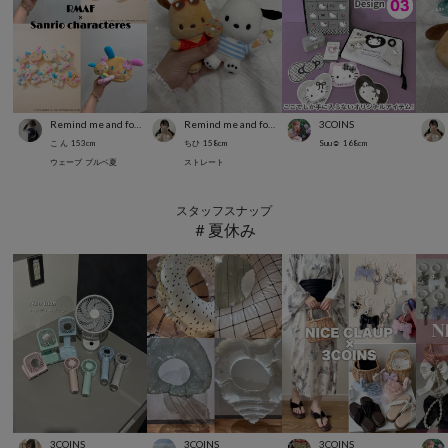
Remind me and forever
Remind me and forever
3COINS
こ ん
153
cm
ちひ
158
cm
Suu☺︎
168
cm
ウェーブ
ブルベ夏
ストレート
スタッフスナップ
＃夏休み
3COINS
3COINS
3COINS