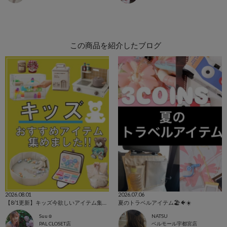
この商品を紹介したブログ
2026.08.01
2026.07.06
【8/1更新】キッズ今欲しいアイテム集めました！
夏のトラベルアイテム🏖🐠☀️
Suu☺︎
NATSU
PAL CLOSET店
ベルモール宇都宮店