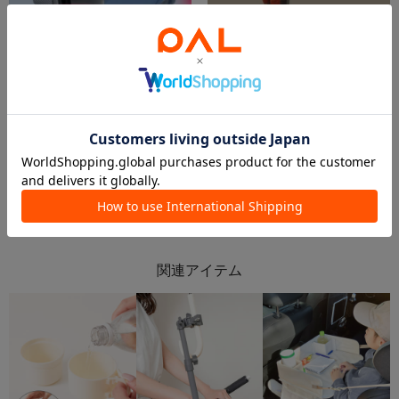
2026.04.25
2026.04.22
GWおでかけにおすすめ
【おすすめ】キッズアイテム特集👶🏻‪‪👦🏻👧🏻‎
こじさん
ららぽーと新三郷店
関マーゴ
ららぽーと新三郷店
3COINS
3COINS