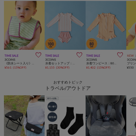



TIME SALE
TIME SALE
TIME SALE
NEW
3COINS
3COINS
3COINS
3COIN
《防水シート入り》セーラースタイ
水着セットアップ：100cm
水着ワンピース：80cm
¥
561
(
15%OFF
)
¥
1,155
(
30%OFF
)
¥
1,402
(
15%OFF
)
¥
550
おすすめトピック
トラベル/アウトドア