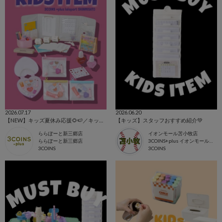
2026.07.17
2026.06.20
【NEW】キッズ夏休み応援🌻🍉／キッズコスメ💅💄
【キッズ】スタッフおすすめ紹介💚
ららぽーと新三郷店
イオンモール苫小牧店
ららぽーと新三郷店
3COINS+plus イオンモール苫小牧店
3COINS
3COINS