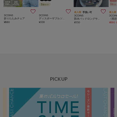



再入荷
手洗い可
再入荷
3COINS
3COINS
3COINS
3COIN
折りたたみチェア
ディスポーザブルソックス5足セット
防水パッドロングサイズ
¥
880
¥
330
¥
550
¥
880
PICK UP