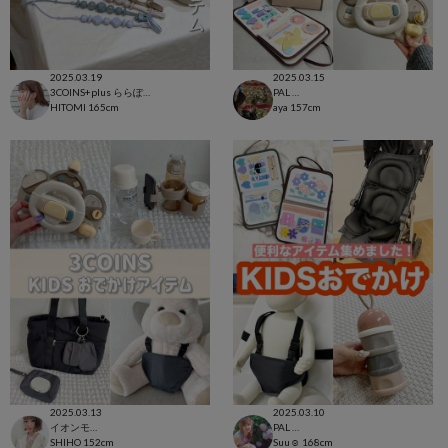
2025.03.19
2025.03.15
3COINS+plus ららぽーと和泉店
PAL CLOSET店
HITOMI
165cm
aya
157cm
2025.03.13
2025.03.10
イオンモール太田店
PAL CLOSET店
SHIHO
152cm
Suu☺︎
168cm