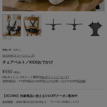
ブラック
手洗い可
在庫なし
3COINS(スリーコインズ)
チェアベルト／KIDSおでかけ
¥
550
（税込）
PALポイント: 5
ポイント獲得 [
PALポイントについて
]
送料(税込)：770円(税込5,000円以上のお買い上げで220円)[
詳細
]
【3COINS】対象商品に使える5％OFFクーポン配布中
[クーポン詳細はこちら]
使用期限： 2026/08/16 (日) 23:59まで