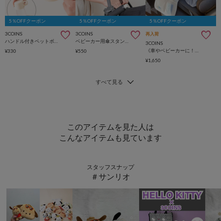
5％OFFクーポン
5％OFFクーポン
5％OFFクーポン
3COINS
3COINS
再入荷
ハンドル付きペットボトル用コップ／KIDSおでかけ
ベビーカー用傘スタンド
3COINS
《車やベビーカーに！》おでかけデスク
¥330
¥550
¥1,650
このアイテムを見た人は
こんなアイテムも見ています
スタッフスナップ
＃サンリオ