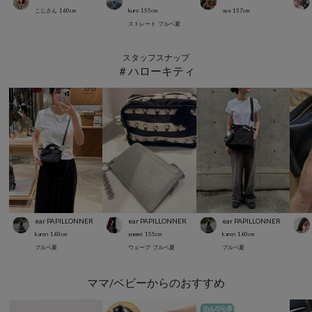
こじさん
160
cm
kuro
155
cm
aya
157
cm
ストレート
ブルベ夏
スタッフスナップ
＃ハローキティ
ear PAPILLONNER
ear PAPILLONNER
ear PAPILLONNER
karen
160
cm
yummi
155
cm
karen
160
cm
ブルベ夏
ウェーブ
ブルベ夏
ブルベ夏
ママ/ベビーからのおすすめ