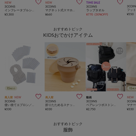



NEW
NEW
TIME SALE
3COIN
3COINS
3COINS
3COINS
フット
インフレータブルシーソーチェア
マグネット式スマホホルダー／KIDSトラベル
ラップタオル
¥
550
¥
3,300
¥
660
¥
770
(
30%OFF
)
おすすめトピック
KIDSおでかけアイテム



再入荷
NEW
再入荷
動画
NEW
3COINS
3COINS
3COINS
3COIN
使い捨てエプロン／KIDSトラベル
折りたためるスナックカップ
ペアレンツボストンBAG
¥
330
¥
330
¥
2,750
¥
330
おすすめトピック
服飾