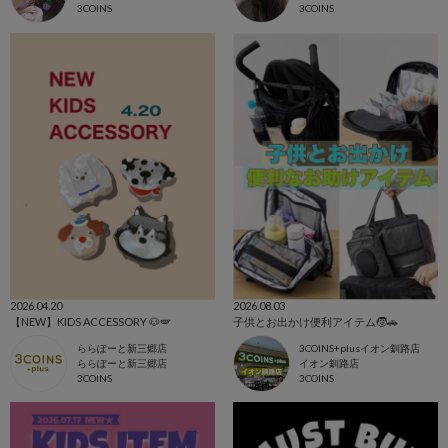
3COINS
3COINS
2026.04.20
2026.08.03
【NEW】KIDS ACCESSORY 🐶🪽
子供とお出かけ便利アイテム🧒🚗
ららぽーと新三郷店
3COINS+plusイオン釧路店
ららぽーと新三郷店
イオン釧路店
3COINS
3COINS