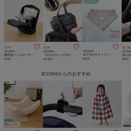



NEW
NEW
再入荷
3COINS
3COINS
3COINS
3COIN
水で冷やすネッククーラー
離乳食グッズポーチ／KIDSトラベル
《計12ポケット付き！》バッグインバッグ／KIDSトラベル
抜け
¥
330
¥
550
¥
1,320
¥
550
3COINSからのおすすめ