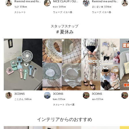
Remind me and forever
NICE CLAUP / OLIVE des OLIVE OUTLET
Remind me and forever
ちひ
158
cm
m o e
149
cm
まいまい🎀
154
cm
ストレート
ウェーブ
イエベ春
ウェーブ
イエベ春
スタッフスナップ
＃夏休み
3COINS
3COINS
3COINS
こじさん
160
cm
kuro
155
cm
aya
157
cm
ストレート
ブルベ夏
インテリアからのおすすめ