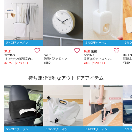
5％OFFクーポン
5％OFFクーポン
5％



SALE
SALE
動画
salut!
3COIN
3COINS
3COINS
防滴バスクロック
折りたたみ拡張室内物干しラック
歯磨き粉ディスペンサー
¥
880
¥
880
¥
2,750
(
28%OFF
)
¥
330
(
40%OFF
)
持ち運び便利なアウトドアアイテム
5％OFFクーポン
5％OFFクーポン
5％OFFクーポン
5％