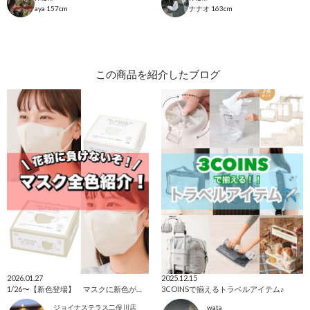
aya
157cm
ナナオ
163cm
この商品を紹介したブログ
2026.01.27
2025.12.15
1/26〜【新色登場】 マスクに新色が追加されました！
3COINSで揃えるトラベルアイテム♪
ジョイナステラス二俣川店
wata