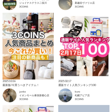
ジョイナステラス二俣川
新越谷ヴァリエ店
3COINS
3COINS
2025.10.16
2025.02.17
最新版/今買うべきアイテム！
通販サイト人気ランキング100
junko
kuro
イオンモール幕張新都心店
札幌アピア店
3COINS
3COINS