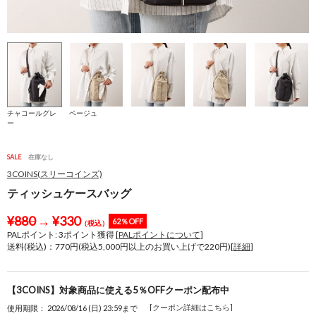
チャコールグレ
ベージュ
ー
SALE
在庫なし
3COINS(スリーコインズ)
ティッシュケースバッグ
¥
880
→
¥
330
62％OFF
（税込）
PALポイント:
3
ポイント獲得 [
PALポイントについて
]
送料(税込)：770円(税込5,000円以上のお買い上げで220円)[
詳細
]
【3COINS】対象商品に使える5％OFFクーポン配布中
[クーポン詳細はこちら]
使用期限： 2026/08/16 (日) 23:59まで