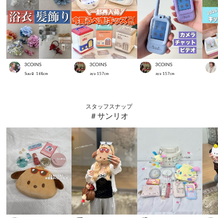
3COINS
3COINS
3COINS
Suu☺︎
168
cm
aya
157
cm
aya
157
cm
スタッフスナップ
＃サンリオ