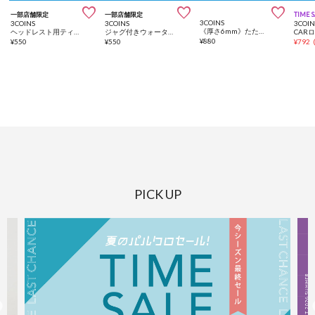



一部店舗限定
一部店舗限定
TIME 
3COINS
3COINS
3COINS
3COIN
《厚さ6mm》たためるヨガマット／hemle
ヘッドレスト用ティッシュケース
ジャグ付きウォータータンク：8L／SOBANI
¥
880
¥
550
¥
550
¥
792
PICK UP