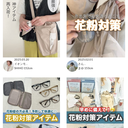
2025.05.20
2025.02.01
イオンモール太田店
さんすて福山店
SHIHO
152cm
まゆ
153cm