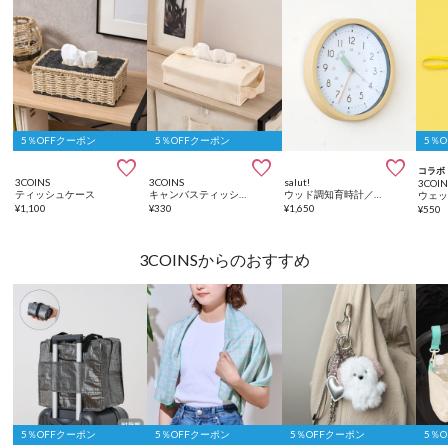
5％OFFクーポン
5％OFFクーポン
5％



コラボ
3COINS
3COINS
salut!
3COIN
ティッシュケース
キャンバスティッシュケース／キャンバス収納シリーズ
ウッド調知育時計／こども部屋
¥
1,100
¥
330
¥
1,650
¥
550
3COINSからのおすすめ
5％OFFクーポン
5％OFFクーポン
5％OFFクーポン
5％