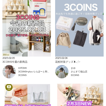
2025.02.05
2025.02.04
3COINS今週の新商品
花粉対策グッズ🌲､;'.･
HITOMI
まゆ
3COINS+plus ららぽーと和泉店
さんすて福山店
3COINS
3COINS