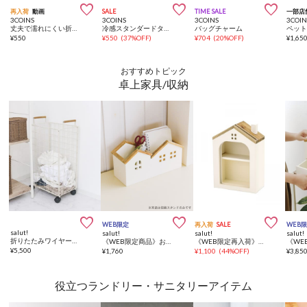



再入荷
動画
SALE
TIME SALE
一部店
3COINS
3COINS
3COINS
3COIN
丈夫で濡れにくい折りたたみキャリーオンバッグ：S
冷感スタンダードタオル：40×100cm
バッグチャーム
ペッ
¥
550
¥
550
(
37%OFF
)
¥
704
(
20%OFF
)
¥
1,65
おすすめトピック
卓上家具/収納



WEB限定
再入荷
SALE
WEB
salut!
salut!
salut!
salut!
折りたたみワイヤーランドリーバスケット／Natural Laundry
《WEB限定商品》おうち卓上収納スタンド
《WEB限定再入荷》おうちポストカードラック
¥
5,500
¥
1,760
¥
1,100
(
44%OFF
)
¥
3,85
役立つランドリー・サニタリーアイテム