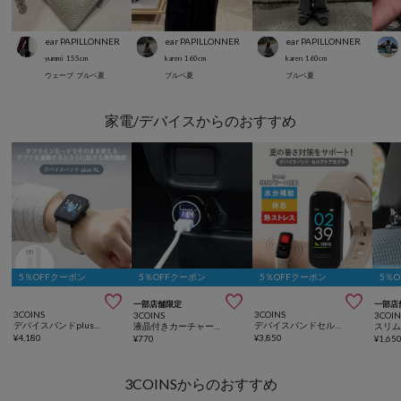
ear PAPILLONNER
ear PAPILLONNER
ear PAPILLONNER
yummi
155
cm
karen
160
cm
karen
160
cm
ウェーブ
ブルベ夏
ブルベ夏
ブルベ夏
家電/デバイスからのおすすめ
5％OFFクーポン
5％OFFクーポン
5％OFFクーポン
5％



一部店舗限定
一部店
3COINS
3COINS
3COINS
3COIN
デバイスバンドplusAL
デバイスバンドセルフケアモデル
液晶付きカーチャージャー
スリ
¥
4,180
¥
3,850
¥
770
¥
1,65
3COINSからのおすすめ