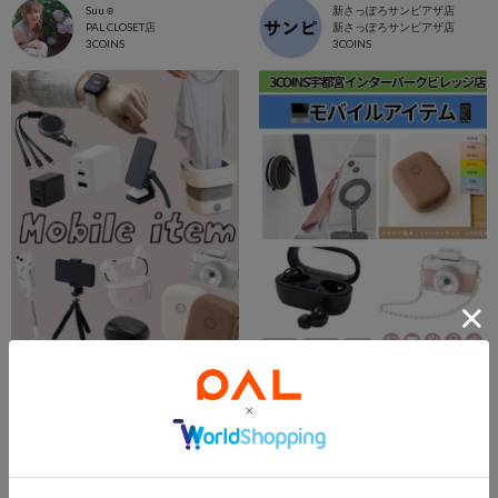
Suu☺︎
新さっぽろサンピアザ店
PAL CLOSET店
新さっぽろサンピアザ店
3COINS
3COINS
2026.06.18
2026.06.17
モバイルアイテムまとめました📱✨
モバイルアイテム💟
新さっぽろサンピアザ店
shino
新さっぽろサンピアザ店
宇都宮インターパークビレッジ店
3COINS
3COINS