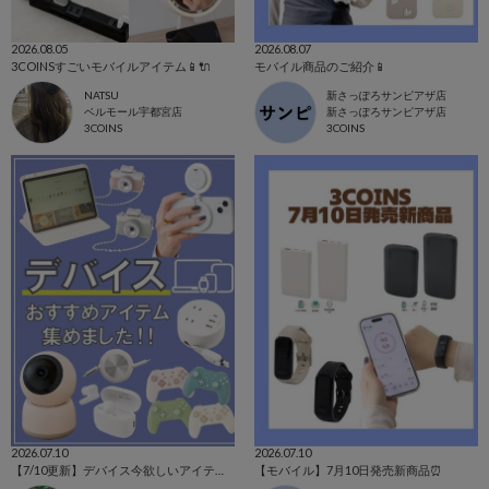
2026.08.05
2026.08.07
3COINSすごいモバイルアイテム📱🔌
モバイル商品のご紹介📱
NATSU
新さっぽろサンピアザ店
ベルモール宇都宮店
新さっぽろサンピアザ店
3COINS
3COINS
2026.07.10
2026.07.10
【7/10更新】デバイス今欲しいアイテムを集めました！
【モバイル】7月10日発売新商品⏰