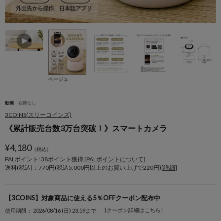
ベージュ
動画
在庫なし
3COINS(スリーコインズ)
《累計販売台数3万台突破！》スマートカメラ
¥
4,180
（税込）
PALポイント: 38
ポイント獲得 [
PALポイントについて
]
送料(税込)：770円(税込5,000円以上のお買い上げで220円)[
詳細
]
【3COINS】対象商品に使える5％OFFクーポン配布中
[クーポン詳細はこちら]
使用期限： 2026/08/16 (日) 23:59まで