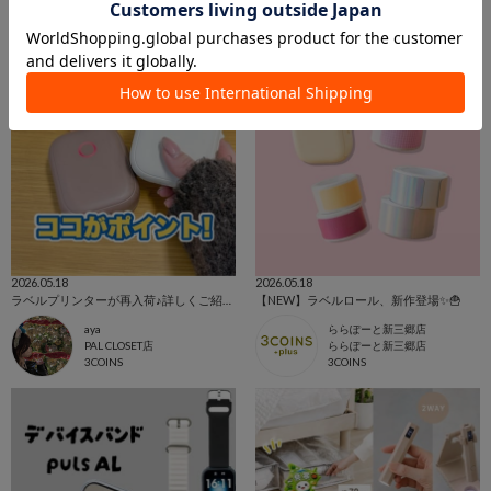
2026.05.18
2026.05.18
ラベルプリンターが再入荷♪詳しくご紹介！
【NEW】ラベルロール、新作登場✨🍟
aya
ららぽーと新三郷店
PAL CLOSET店
ららぽーと新三郷店
3COINS
3COINS