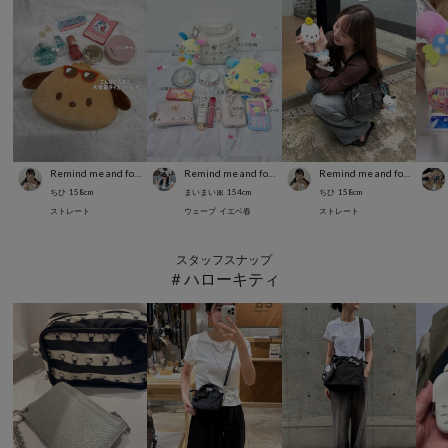
Remind me and forever
Remind me and forever
Remind me and forever
ちひ
158
cm
まいまい🎀
154
cm
ちひ
158
cm
ストレート
ウェーブ
イエベ春
ストレート
スタッフスナップ
＃ハローキティ