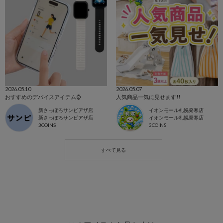
2026.05.10
2026.05.07
おすすめのデバイスアイテム⌚️
人気商品一気に見せます!!
新さっぽろサンピアザ店
イオンモール札幌発寒店
新さっぽろサンピアザ店
イオンモール札幌発寒店
3COINS
3COINS