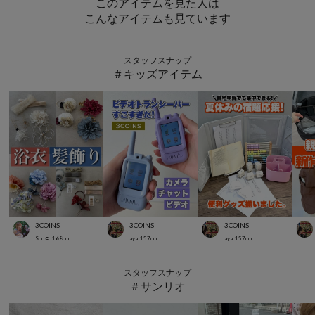
このアイテムを見た人は
こんなアイテムも見ています
スタッフスナップ
＃キッズアイテム
3COINS
3COINS
3COINS
Suu☺︎
168
cm
aya
157
cm
aya
157
cm
スタッフスナップ
＃サンリオ