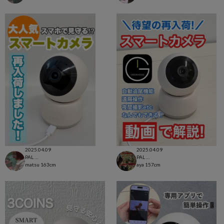
2025.04.09
2025.04.09
PAL CLOSET店
PAL CLOSET店
matsu
163cm
aya
157cm