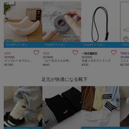
5％OFFクーポン
5％OFFクーポン
5％OFFクーポン
5％



NEW
NEW
一部店舗限定
TIME 
3COINS
3COINS
3COINS
3COIN
インフレータブルシーソーチェア
《ビー玉ネイルが作れる》マグネイルメーカー／and us
合皮メガネストラップ
ミニ
¥
3,300
¥
660
¥
330
¥
2,75
足元が快適になる靴下