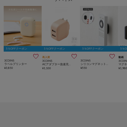
5％OFFクーポン
5％OFFクーポン
5％OFFクーポン
5％



再入荷
動画
3COINS
3COINS
3COINS
3COIN
ラベルプリンター
シリコンマグネットガジェットホルダー3個セット
ACアダプター急速充電2ポート
¥
3,850
¥
550
¥
1,100
¥
1,98