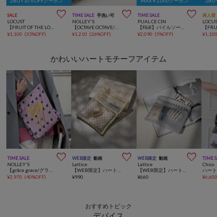
2BUY10％OFFクーポン
MAX￥2,000クーポン
2BU



SALE
TIME SALE
手洗い可
TIME SALE
再入荷
LOCUST
NOLLEY'S
PUAL CE CIN
LOCU
【FRUIT OF THE LOOM】ワンポイント刺繍3Pソックス②
【OCTAVE OCTAVE/オクターブ オクターブ】別注クジラリブクルーソックス
【F&B】パイルソールソックス
¥
1,100
(
33%OFF
)
¥
1,210
(
26%OFF
)
¥
2,090
(
5%OFF
)
¥
1,10
かわいいハートモチーフアイテム



TIME SALE
WEB限定
動画
WEB限定
動画
TIME 
NOLLEY'S
Lattice
Lattice
Chico
【grâce grace/グラスグラス】ハートアイサブバッグ
【WEB限定】ハートメッシュバッグインバッグ
【WEB限定】ハートメッシュバッグインバッグ(横型)
¥
2,970
(
40%OFF
)
¥
990
¥
660
¥
6,60
おすすめトピック
デバイス