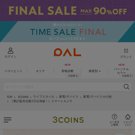
ログイン
ブランド
パーソナル
ベストヒット
オトナ
骨格診断
身長別
カラー
ライフスタイル
家電/デバイス
家電/デバイスその他
3COINS
TOP
《累計販売台数3万台突破！》スマートカメラ