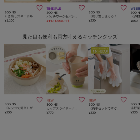



TIME SALE
WEB
3COINS
3COINS
3COINS
3COIN
引き出し式キーホルダーケース／コレクション収納
《繰り返し使える！》靴用吸湿剤2個セット
パッチワークセパレートカーテン：150×43cm
¥
1,100
¥
550
¥
440
(
20%OFF
)
¥
660
見た目も便利も両方叶えるキッチングッズ



NEW
NEW
3COINS
3COIN
3COINS
3COINS
《レンジで簡単》ザル付きビストロヌードル／KITINTO
カップスライサー／KITINTO
《両手セットですぐに装着！》大容量使い捨て手袋／KITINTO
¥
550
¥
330
¥
770
¥
330