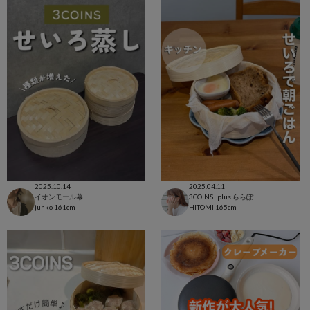
2025.10.14
2025.04.11
イオンモール幕張新都心店
3COINS+plus ららぽーと和泉店
junko
161cm
HITOMI
165cm