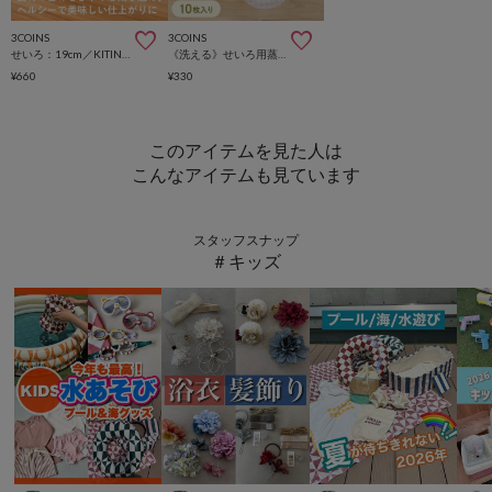
3COINS
3COINS
せいろ：19cm／KITINTO
《洗える》せいろ用蒸しシート10枚入り／KITINTO
¥660
¥330
このアイテムを見た人は
こんなアイテムも見ています
スタッフスナップ
＃キッズ