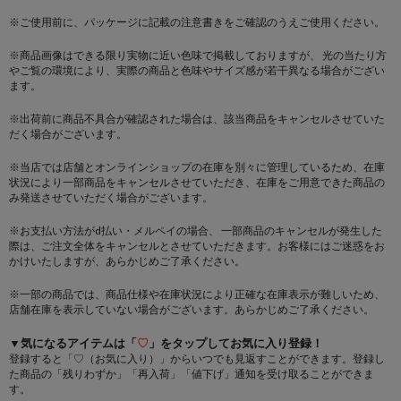
※ご使用前に、パッケージに記載の注意書きをご確認のうえご使用ください。
※商品画像はできる限り実物に近い色味で掲載しておりますが、 光の当たり方
やご覧の環境により、実際の商品と色味やサイズ感が若干異なる場合がござい
ます。
※出荷前に商品不具合が確認された場合は、該当商品をキャンセルさせていた
だく場合がございます。
※当店では店舗とオンラインショップの在庫を別々に管理しているため、在庫
状況により一部商品をキャンセルさせていただき、在庫をご用意できた商品の
み発送させていただく場合がございます。
※お支払い方法がd払い・メルペイの場合、 一部商品のキャンセルが発生した
際は、ご注文全体をキャンセルとさせていただきます。お客様にはご迷惑をお
かけいたしますが、あらかじめご了承ください。
※一部の商品では、商品仕様や在庫状況により正確な在庫表示が難しいため、
店舗在庫を表示していない場合がございます。あらかじめご了承ください。
▼気になるアイテムは「
♡
」をタップしてお気に入り登録！
登録すると「♡（お気に入り）」からいつでも見返すことができます。登録し
た商品の「残りわずか」「再入荷」「値下げ」通知を受け取ることができま
す。