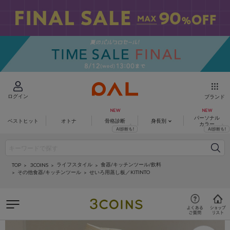
ログイン
ブランド
パーソナル
ベストヒット
オトナ
骨格診断
身長別
カラー
ライフスタイル
食器/キッチンツール/飲料
3COINS
TOP
その他食器/キッチンツール
せいろ用蒸し板／KITINTO