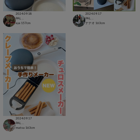
2024.09.18
2024.09.17
PAL CLOSET店
PAL CLOSET店
aya
157cm
ナナオ
163cm
2024.09.17
PAL CLOSET店
matsu
163cm