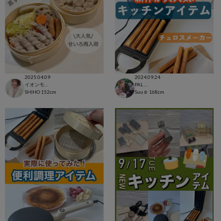
2025.04.09
2024.09.24
イオンモール太田店
PAL CLOSET店
SHIHO
152cm
Suu☺︎
168cm