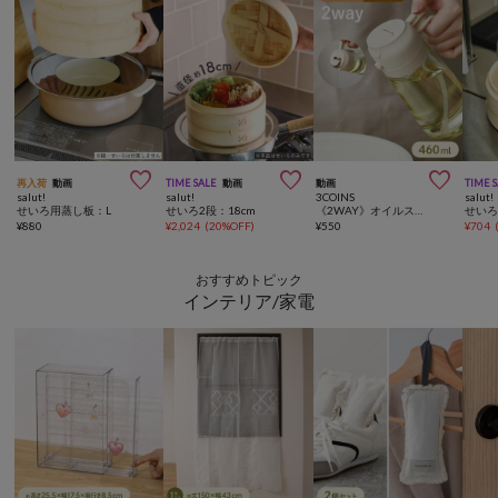



再入荷
動画
TIME SALE
動画
動画
TIME 
salut!
salut!
3COINS
salut!
せいろ用蒸し板：L
せいろ2段：18cm
《2WAY》オイルスプレーボトル：460ml／KITINTO
¥
880
¥
2,024
(
20%OFF
)
¥
550
¥
704
おすすめトピック
インテリア/家電