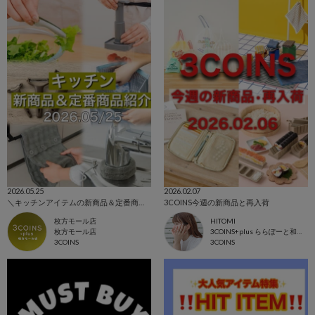
2026.05.25
2026.02.07
＼キッチンアイテムの新商品＆定番商品をご紹介！／
3COINS今週の新商品と再入荷
枚方モール店
HITOMI
枚方モール店
3COINS+plus ららぽーと和泉店
3COINS
3COINS