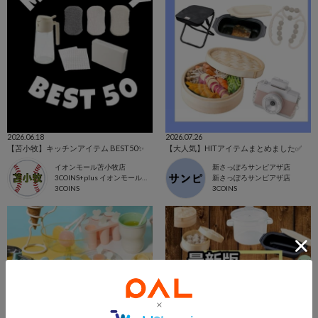
2026.06.18
2026.07.26
【苫小牧】キッチンアイテム BEST50✨
【大人気】HITアイテムまとめました✅
イオンモール苫小牧店
新さっぽろサンピアザ店
3COINS+plus イオンモール苫小牧店
新さっぽろサンピアザ店
3COINS
3COINS