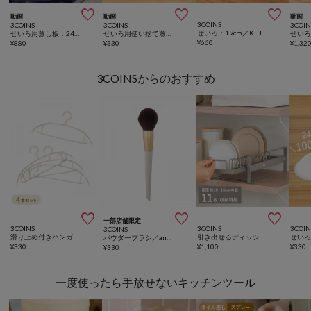



動画
動画
動画
3COINS
3COINS
3COINS
3COIN
せいろ：19cm／KITINTO
せいろ用蒸し板：24cm／KITINTO
せいろ用使い捨て蒸しシート100枚入り：19cm用／KITINTO
¥
660
¥
880
¥
330
¥
1,32
3COINSからのおすすめ



一部店舗限定
3COINS
3COINS
3COIN
3COINS
滑り止め付きハンガー4本セット
引き出せるディッシュラック：S／KITINTO
パウダーブラシ／and us
¥
330
¥
1,100
¥
330
¥
330
一度使ったら手放せないキッチンツール