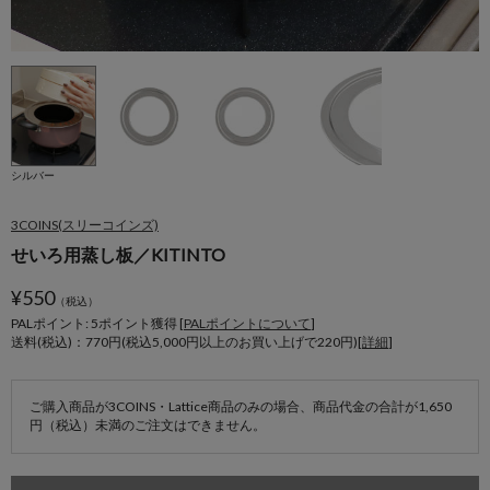
シルバー
3COINS(スリーコインズ)
せいろ用蒸し板／KITINTO
¥
550
（税込）
PALポイント: 5
ポイント獲得 [
PALポイントについて
]
送料(税込)：770円(税込5,000円以上のお買い上げで220円)[
詳細
]
ご購入商品が3COINS・Lattice商品のみの場合、商品代金の合計が1,650
円（税込）未満のご注文はできません。