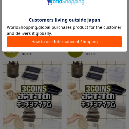
2026.06.27
2026.08.02
＼キッチンアイテムの新商品＆定番商品をご紹介！／
【7/29更新】キッチンの今欲しいアイテム集めました！！
枚方モール店
3COINSシャポー小岩店
枚方モール店
シャポー小岩店
3COINS
3COINS