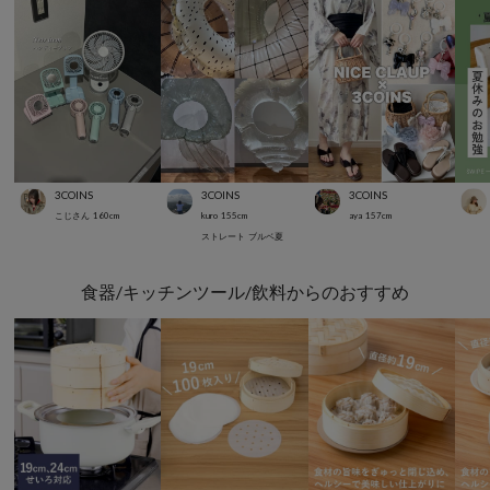
3COINS
3COINS
3COINS
こじさん
160
cm
kuro
155
cm
aya
157
cm
ストレート
ブルベ夏
食器/キッチンツール/飲料からのおすすめ