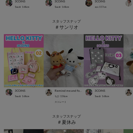
3COINS
3COINS
3COINS
Suu☺︎
168
cm
Suu☺︎
168
cm
aya
157
cm
スタッフスナップ
＃サンリオ
3COINS
Remind me and forever
3COINS
Suu☺︎
168
cm
ちひ
158
cm
Suu☺︎
168
cm
ストレート
スタッフスナップ
＃夏休み