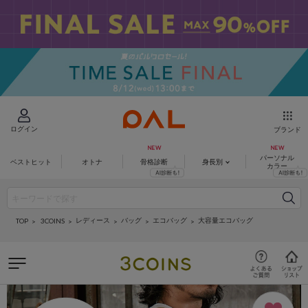
ログイン
ブランド
パーソナル
ベストヒット
オトナ
骨格診断
身長別
カラー
レディース
バッグ
エコバッグ
大容量エコバッグ
3COINS
TOP