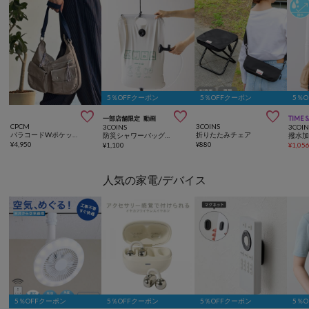
5％OFFクーポン
5％OFFクーポン
5％



一部店舗限定
動画
TIME 
CPCM
3COINS
3COINS
3COIN
パラコードWポケットショルダー
折りたたみチェア
防災シャワーバッグ：20L／SOBANI
¥
4,950
¥
880
¥
1,100
¥
1,05
人気の家電/デバイス
5％OFFクーポン
5％OFFクーポン
5％OFFクーポン
5％