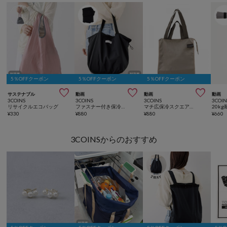
5％OFFクーポン
5％OFFクーポン
5％OFFクーポン



サステナブル
動画
動画
動画
3COINS
3COINS
3COINS
3COIN
リサイクルエコバッグ
ファスナー付き保冷エコバッグ
マチ広保冷スクエアエコバッグ
¥
330
¥
880
¥
880
¥
660
3COINSからのおすすめ