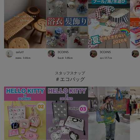
salut!
3COINS
3COINS
momo.
164
cm
Suu☺︎
168
cm
aya
157
cm
スタッフスナップ
＃エコバッグ