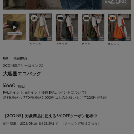
ベージュ
ブラック
カーキ
オレンジ
動画
一部店舗限定
3COINS(スリーコインズ)
大容量エコバッグ
¥
660
（税込）
PALポイント: 6
ポイント獲得 [
PALポイントについて
]
送料(税込)：770円(税込5,000円以上のお買い上げで220円)[
詳細
]
【3COINS】対象商品に使える5％OFFクーポン配布中
[クーポン詳細はこちら]
使用期限： 2026/08/16 (日) 23:59まで