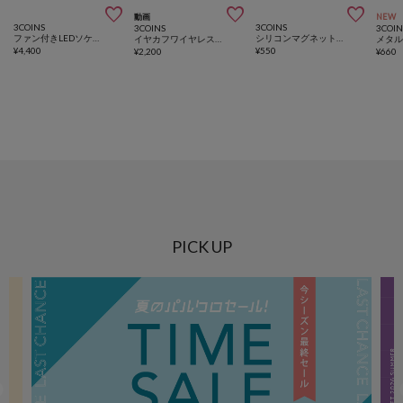



動画
NEW
3COINS
3COINS
3COINS
3COIN
ファン付きLEDソケットタイプ
シリコンマグネットガジェットホルダー3個セット
イヤカフワイヤレスイヤホン
¥
4,400
¥
550
¥
2,200
¥
660
PICK UP