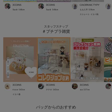
3COINS
3COINS
CIAOPANIC TYPY
Suu☺︎
168
cm
Suu☺︎
168
cm
ももた🍑
158
cm
ストレート
イエベ秋
スタッフスナップ
＃プチプラ雑貨
3COINS
3COINS
3COINS
rico.w
163
cm
ナナオ
163
cm
aya
157
cm
イエベ春
バッグからのおすすめ