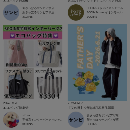
エコバッグ特集🛍️
お出かけやアウトドアに✨バッグ特集
新さっぽろサンピアザ店
3COINS＋plusイオンモール北戸田店
新さっぽろサンピアザ店
3COINS+plus イオンモール北戸田店
3COINS
3COINS
2026.05.20
2026.06.07
エコバッグ特集🩵
【父の日】今年は6月21日🫗💁🏻‍♂️
shino
新さっぽろサンピアザ店
宇都宮インターパークビレッジ店
新さっぽろサンピアザ店
3COINS
3COINS