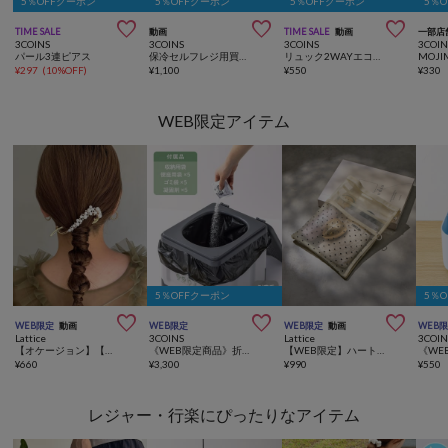
5％OFFクーポン
5％OFFクーポン
5％OFFクーポン
5％



TIME SALE
動画
TIME SALE
動画
一部店
3COINS
3COINS
3COINS
3COIN
パール3連ピアス
保冷セルフレジ用買い物バッグ
リュック2WAYエコバッグ
MOJ
¥
297
(
10%OFF
)
¥
1,100
¥
550
¥
330
WEB限定アイテム
5％OFFクーポン
5％



WEB限定
動画
WEB限定
WEB限定
動画
WEB
Lattice
3COINS
Lattice
3COIN
【オケージョン】【WEB限定/人気の為再入荷】パールビジューバレッタ
《WEB限定商品》折りたたみ非常用トイレ／SOBANI
【WEB限定】ハートメッシュバッグインバッグ
¥
660
¥
3,300
¥
990
¥
550
レジャー・行楽にぴったりなアイテム