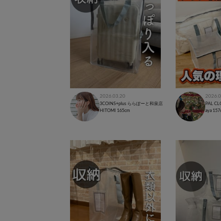
2026.03.20
2026.0
3COINS+plus ららぽーと和泉店
PAL C
HITOMI
165cm
aya
157