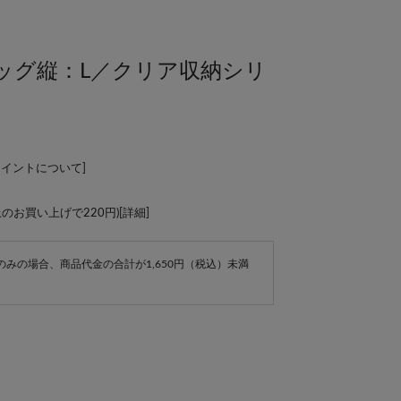
ッグ縦：L／クリア収納シリ
ポイントについて
]
上のお買い上げで220円)[
詳細
]
e商品のみの場合、商品代金の合計が1,650円（税込）未満