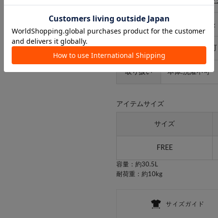
カテゴリ
収納
>
収納ボッ
タイプ
ライフスタイル
ギフト
ラッピング
不可
取り扱い
本体:洗濯不可
アイテムサイズ
サイズ
FREE
容量：約30.5L
耐荷重：約10kg