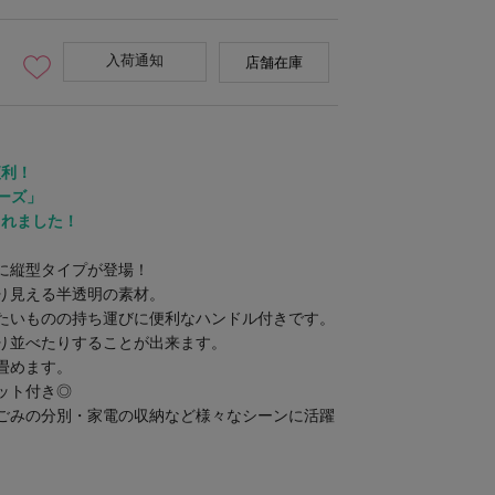
入荷通知
店舗在庫
便利！
リーズ」
されました！
に縦型タイプが登場！
り見える半透明の素材。
たいものの持ち運びに便利なハンドル付きです。
り並べたりすることが出来ます。
畳めます。
ット付き◎
ごみの分別・家電の収納など様々なシーンに活躍