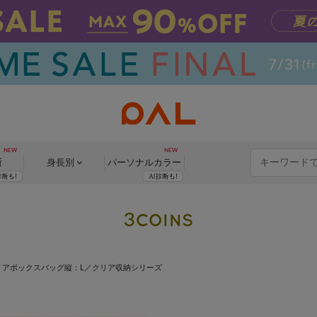
断
身長別
パーソナル
カラー
リアボックスバッグ縦：L／クリア収納シリーズ