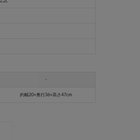
クス
-
約幅20×奥行36×高さ47cm