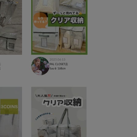
2025.06.13
店
PAL CLOSET店
店
Suu☺︎
168cm