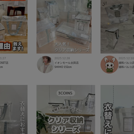
1.27
2025.12.28
2025.12.10
LOSET店
イオンモール太田店
浦和パルコ
cm
SHIHO
152cm
浦和パルコ