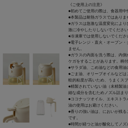
《ご使用上の注意》
●初めてご使用の際は、食器用中
●本製品は耐熱ガラスではありま
●ガラスは急激な温度変化により
激に冷やしたりしないでくださ
●冷凍庫では使用しないでくださ
●電子レンジ・直火・オーブン・
ません。
●ガラスの内面を洗う際は、内側
ケガをすることがあります。柄
●サラダ油、こめ油などの食用油
●ごま油、オリーブオイルなどは
較的粘度が高いため、うまくス
●精製されていない油（未精製油
細な成分を含むためノズル詰ま
●ココナッツオイル、エキストラ
油の使用はお避けください。
●香りの強い油は、においが残る
です。
●時間が経つと油が酸化してノズ