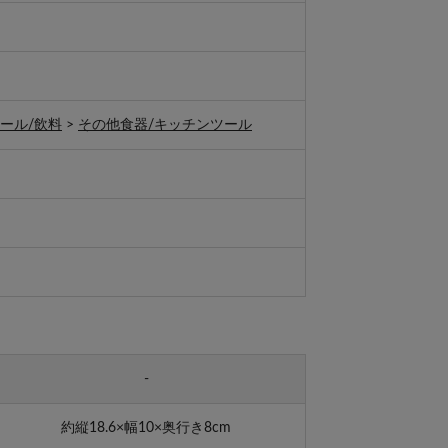
ール/飲料
>
その他食器/キッチンツール
-
約縦18.6×幅10×奥行き8cm