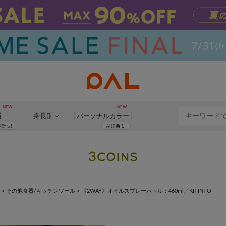
断
身長別
パーソナル
カラー
>
その他食器/キッチンツール
>
《2WAY》オイルスプレーボトル：460ml／KITINTO