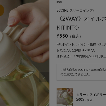
動画
3COINS(スリーコインズ)
《2WAY》オイルス
KITINTO
¥
550
（税込）
PALポイント: 5ポイント獲得 [
PAL
お気に入り登録数:
42387
人
送料(税込)：770円(税込5,000円以
ご購入商品が3COINS・Lattic
のご注文はできません。
カラー：アイボリー
¥550
（税込）