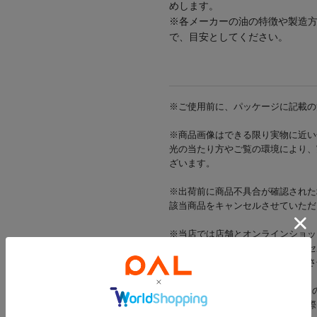
めします。
※各メーカーの油の特徴や製造
で、目安としてください。
※ご使用前に、パッケージに記載の
※商品画像はできる限り実物に近い
光の当たり方やご覧の環境により、
ざいます。
※出荷前に商品不具合が確認された
該当商品をキャンセルさせていただ
※当店では店舗とオンラインショッ
在庫状況により一部商品をキャンセ
在庫をご用意できた商品のみ発送さ
※お支払い方法がd払い・メルペイ
一部商品のキャンセルが発生した際