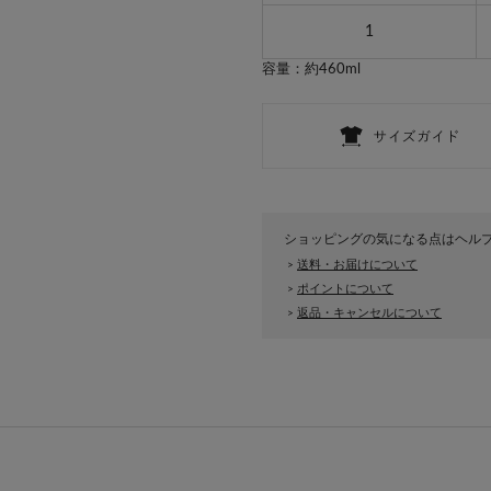
1
容量：約460ml
ショッピングの気になる点はヘル
送料・お届けについて
>
ポイントについて
>
返品・キャンセルについて
>