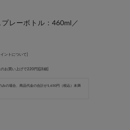
プレーボトル：460ml／
ポイントについて
]
上のお買い上げで220円)[
詳細
]
e商品のみの場合、商品代金の合計が1,650円（税込）未満