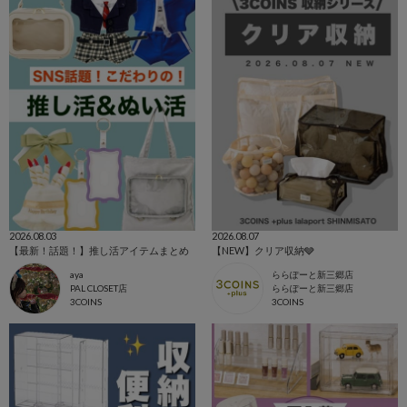
2026.08.03
2026.08.07
【最新！話題！】推し活アイテムまとめ
【NEW】クリア収納🩶
aya
ららぽーと新三郷店
PAL CLOSET店
ららぽーと新三郷店
3COINS
3COINS