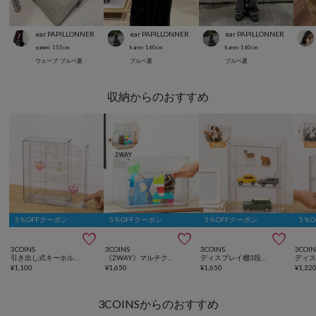
ear PAPILLONNER
ear PAPILLONNER
ear PAPILLONNER
yummi
155
cm
karen
160
cm
karen
160
cm
ウェーブ
ブルベ夏
ブルベ夏
ブルベ夏
収納からのおすすめ
5％OFFクーポン
5％OFFクーポン
5％OFFクーポン
5％



3COINS
3COINS
3COINS
3COIN
引き出し式キーホルダーケース／コレクション収納
《2WAY》マルチクリアボックスワイド
ディスプレイ棚3段／コレクション収納
¥
1,100
¥
1,650
¥
1,650
¥
1,32
3COINSからのおすすめ