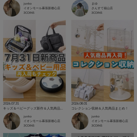
junko
まゆ
イオンモール幕張新都心店
さんすて福山店
3COINS
3COINS
2026.07.31
2026.08.01
キッズ＆ベビーグッズ新作＆人気商品まとめ！
コレクション収納＆人気商品まとめ！
junko
junko
イオンモール幕張新都心店
イオンモール幕張新都心店
3COINS
3COINS