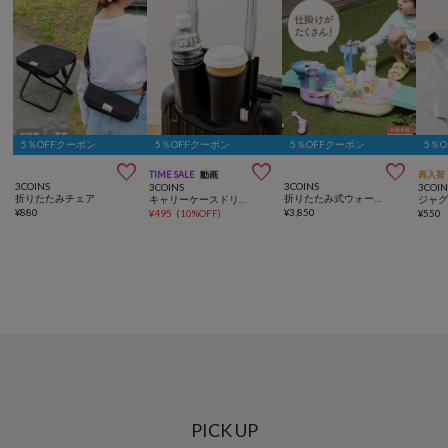
5％OFFクーポン
5％OFFクーポン
5％OFFクーポン
5％



TIME SALE
動画
再入荷
3COINS
3COINS
3COINS
3COIN
折りたたみチェア
折りたたみ式ウォータープレイ／KIDS水遊び
キャリーケースドリンクホルダー
¥
880
¥
3,850
¥
495
(
10%OFF
)
¥
550
PICK UP