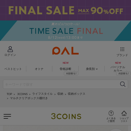
ログイン
ブランド
パーソナル
ベストヒット
オトナ
骨格診断
身長別
カラー
ライフスタイル
収納
収納ボックス
3COINS
TOP
マルチクリアボックス棚付き