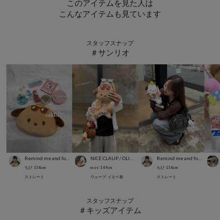
このアイテムを見た人は
こんなアイテムも見ています
スタッフスナップ
＃サンリオ
Remind me and forever
NICE CLAUP / OLIVE des OLIVE OUTLET
Remind me and forever
ちひ
158
cm
m o e
149
cm
ちひ
158
cm
ストレート
ウェーブ
イエベ春
ストレート
スタッフスナップ
＃キッズアイテム