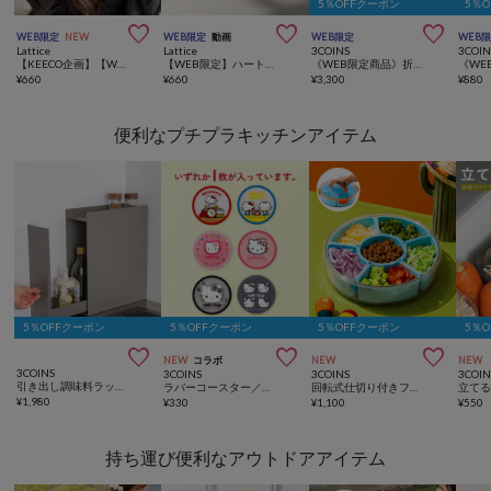
5％OFFクーポン
5％



WEB限定
NEW
WEB限定
動画
WEB限定
WEB
Lattice
Lattice
3COINS
3COIN
【KEECO企画】【WEB限定/人気の為再入荷】リボンテールクリップ
【WEB限定】ハートメッシュバッグインバッグ(横型)
《WEB限定商品》折りたたみ非常用トイレ／SOBANI
¥
660
¥
660
¥
3,300
¥
880
便利なプチプラキッチンアイテム
5％OFFクーポン
5％OFFクーポン
5％OFFクーポン
5％



NEW
コラボ
NEW
NEW
3COINS
3COINS
3COINS
3COIN
引き出し調味料ラック／KITINTO
ラバーコースター／HELLO KITTY
回転式仕切り付きフードコンテナ
¥
1,980
¥
330
¥
1,100
¥
550
持ち運び便利なアウトドアアイテム