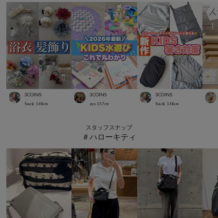
3COINS
3COINS
3COINS
Suu☺︎
168
cm
aya
157
cm
Suu☺︎
168
cm
スタッフスナップ
＃ハローキティ