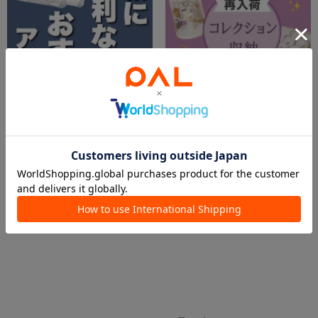
2026.08.04
2026.08.03
【収納】収納に便利なおすすめアイテム🌟
【再入荷】 コレクション収納🍀
イオンモール川口店 スタッフ
仙台泉パークタウンタピオ店
3COINS＋plusイオンモール川口店
3COINS+plus仙台泉パークタウンタピオ店
3COINS
3COINS