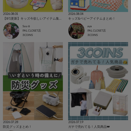
2026.08.01
2026.08.04
【8/1更新】キッズ今欲しいアイテム集めました！
キッズ&ベビーアイテムまとめ！
Suu☺︎
aya
PAL CLOSET店
PAL CLOSET店
3COINS
3COINS
2026.07.28
2026.07.19
防災グッズまとめ！
ガチで売れてる！人気商品👑