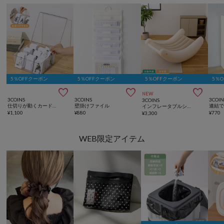
5％OFFクーポン
5％OFFクーポン
5％OFFクーポン
5％



NEW
3COINS
3COINS
3COIN
3COINS
仕切りが動くカードケース：L／コレクション収納
壁掛けファイル
インフレータブルシーソーチェア
¥
1,100
¥
880
¥
770
¥
3,300
WEB限定アイテム