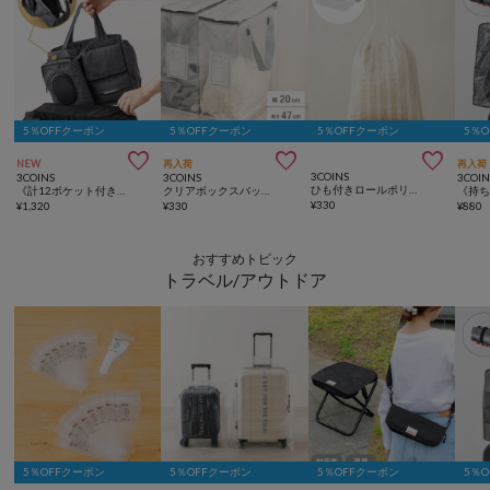
5％OFFクーポン
5％OFFクーポン
5％OFFクーポン
5％



NEW
再入荷
再入荷
3COINS
3COINS
3COINS
3COIN
ひも付きロールポリ袋：M（30枚入り）
《計12ポケット付き！》バッグインバッグ／KIDSトラベル
クリアボックスバッグ縦：L／クリア収納シリーズ
¥
330
¥
1,320
¥
330
¥
880
おすすめトピック
トラベル/アウトドア
5％OFFクーポン
5％OFFクーポン
5％OFFクーポン
5％