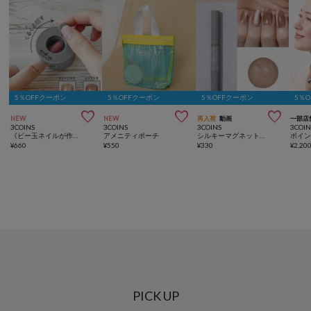
5％OFFクーポン
5％OFFクーポン
5％OFFクーポン
5％



NEW
NEW
再入荷
動画
一部店
3COINS
3COINS
3COINS
3COIN
《ビー玉ネイルが作れる》マグネイルメーカー／and us
アメニティポーチ
シルキーマグネットスティックネイルジェル／and us
¥
660
¥
550
¥
330
¥
2,20
PICK UP