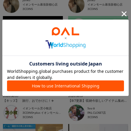
junko
junko
イオンモール幕張新都心店
イオンモール幕張新都心店
3COINS
3COINS
2026.08.05
2026.08.07
【キッズ】 旅行、おでかけに！✈️
【8/7更新】収納今欲しいアイテム集めました！
イオンモール苫小牧店
Suu☺︎
3COINS+plus イオンモール苫小牧店
PAL CLOSET店
3COINS
3COINS