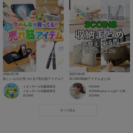
2026.07.30
2025.04.03
欲しいものが見つかる!!売れ筋アイテム!!
3COINS収納アイテムまとめ
イオンモール札幌発寒店
HITOMI
イオンモール札幌発寒店
3COINS+plus ららぽーと和泉店
3COINS
3COINS