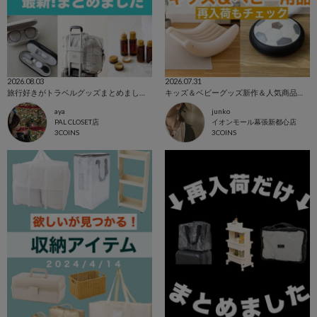
2026.08.03
2026.07.31
旅行好きがトラベルグッズまとめました！
キッズ＆ベビーグッズ新作＆人気商品まとめ！
aya
junko
PAL CLOSET店
イオンモール幕張新都心店
3COINS
3COINS