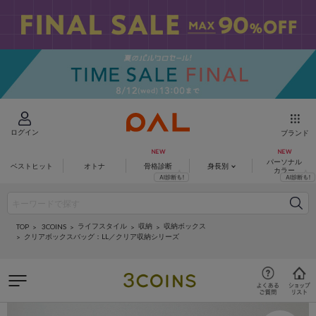
ログイン
ブランド
パーソナル
ベストヒット
オトナ
骨格診断
身長別
カラー
ライフスタイル
収納
収納ボックス
3COINS
TOP
クリアボックスバッグ：LL／クリア収納シリーズ