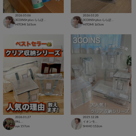
2026.05.06
2026.03.20
3COINS+plus ららぽーと和泉店
3COINS+plus ららぽーと和泉店
HITOMI
165cm
HITOMI
165cm
2026.01.27
2025.12.28
PAL CLOSET店
イオンモール太田店
aya
157cm
SHIHO
152cm