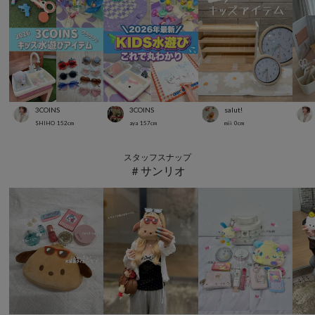
3COINS
3COINS
salut!
SHIHO
152
cm
aya
157
cm
mii
0
cm
スタッフスナップ
＃サンリオ