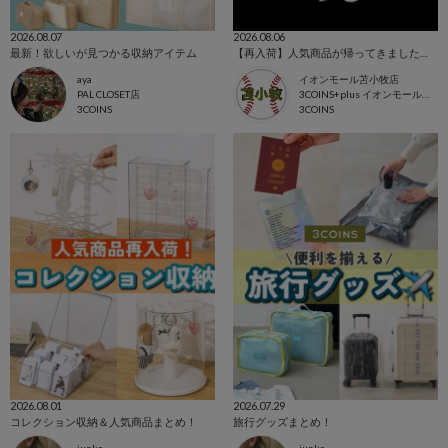
2026.08.07
2026.08.06
最新！欲しいが見つかる収納アイテム
【再入荷】人気商品が帰ってきました！💫
aya
イオンモール苫小牧店
PAL CLOSET店
3COINS+plus イオンモール苫小牧店
3COINS
3COINS
2026.08.01
2026.07.29
コレクション収納＆人気商品まとめ！
旅行グッズまとめ！