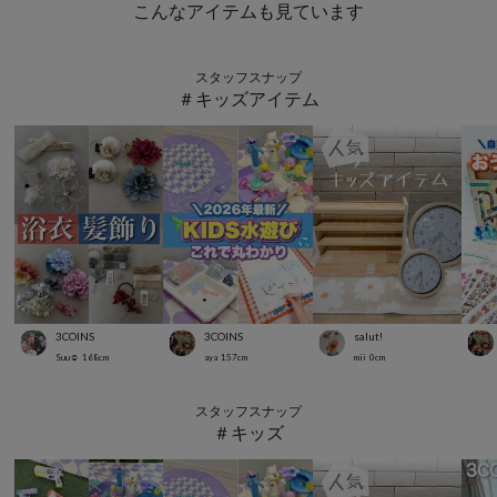
こんなアイテムも見ています
スタッフスナップ
＃キッズアイテム
3COINS
3COINS
salut!
Suu☺︎
168
cm
aya
157
cm
mii
0
cm
スタッフスナップ
＃キッズ