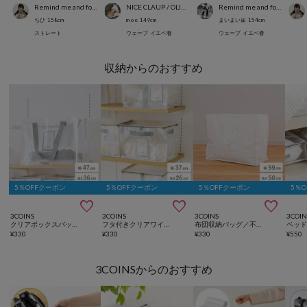
Remind me and forever
NICE CLAUP / OLIVE des OLIVE OUTLET
Remind me and forever
ちひ
158
cm
m o e
149
cm
まいまい🎀
154
cm
ストレート
ウェーブ
イエベ春
ウェーブ
イエベ春
収納からのおすすめ
5％OFFクーポン
5％OFFクーポン
5％OFFクーポン
5％



3COINS
3COINS
3COINS
3COIN
クリアボックスバッグ：L／クリア収納シリーズ
フタ付きクリアワイドボックス／クリア収納シリーズ
布団収納バッグ／不織布収納シリーズ
¥
330
¥
330
¥
330
¥
550
3COINSからのおすすめ