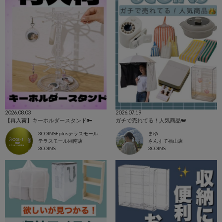
2026.08.03
2026.07.19
【再入荷】キーホルダースタンド🔑
ガチで売れてる！人気商品👑
3COINS+plusテラスモール湘南店
まゆ
テラスモール湘南店
さんすて福山店
3COINS
3COINS