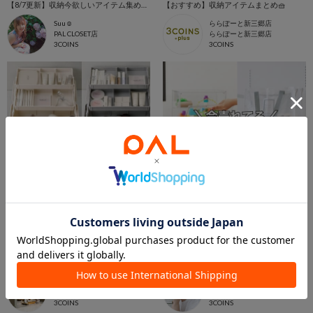
【8/7更新】収納今欲しいアイテム集めました！
【おすすめ】収納アイテムまとめ🧺
Suu☺︎
ららぽーと新三郷店
PAL CLOSET店
ららぽーと新三郷店
3COINS
3COINS
2026.05.15
2025.04.03
今週のPick up 商品をご紹介！
3COINS収納アイテムまとめ
ココリア多摩センター店
HITOMI
3COINS+plus ココリア多摩センター店
3COINS+plus ららぽーと和泉店
3COINS
3COINS