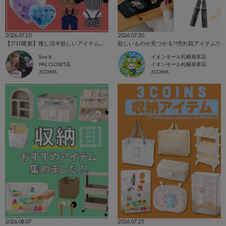
2026.07.10
2026.07.30
【7/10更新】推し活今欲しいアイテムを集めました！
欲しいものが見つかる!!売れ筋アイテム!!
Suu☺︎
イオンモール札幌発寒店
PAL CLOSET店
イオンモール札幌発寒店
3COINS
3COINS
2026.08.07
2026.07.25