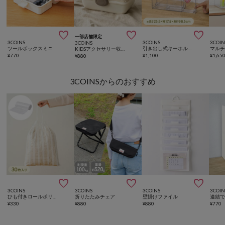



一部店舗限定
3COINS
3COINS
3COIN
3COINS
ツールボックスミニ
引き出し式キーホルダーケース／コレクション収納
KIDSアクセサリー収納BOX
¥
770
¥
1,100
¥
1,65
¥
880
3COINSからのおすすめ



3COINS
3COINS
3COINS
3COIN
ひも付きロールポリ袋：M（30枚入り）
折りたたみチェア
壁掛けファイル
¥
330
¥
880
¥
880
¥
770