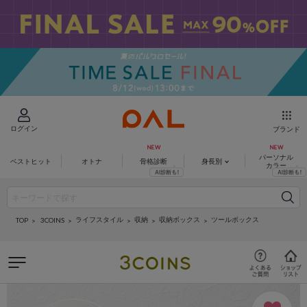
ログイン
ブランド
パーソナル
ベストヒット
オトナ
骨格診断
身長別
カラー
ライフスタイル
収納
収納ボックス
ツールボックス
3COINS
TOP