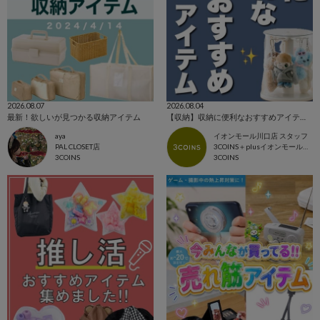
2026.08.07
2026.08.04
最新！欲しいが見つかる収納アイテム
【収納】収納に便利なおすすめアイテム🌟
aya
イオンモール川口店 スタッフ
PAL CLOSET店
3COINS＋plusイオンモール川口店
3COINS
3COINS