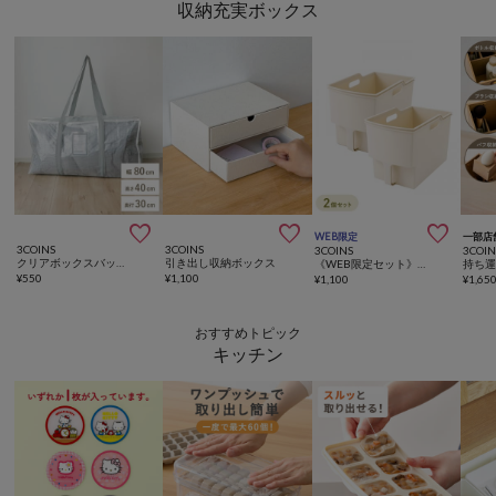
収納充実ボックス



WEB限定
一部店
3COINS
3COINS
3COINS
3COIN
クリアボックスバッグ：LL／クリア収納シリーズ
引き出し収納ボックス
《WEB限定セット》吊り戸棚ボックス2個セット
¥
550
¥
1,100
¥
1,100
¥
1,65
おすすめトピック
キッチン