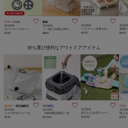



NEW
コラボ
動画
3COINS
3COIN
3COINS
3COINS
シリコーン冷凍小分け保存容器：M／KITINTO
収納ケ
ラバーコースター／HELLO KITTY
《一気に60個も作れる！》ワンプッシュ製氷器／KITINTO
¥
550
¥
660
¥
330
¥
880
持ち運び便利なアウトドアアイテム



再入荷
一部店舗限定
WEB限定
NEW
3COINS
3COINS
3COINS
3COIN
折りたたみ式ウォータープレイ／KIDS水遊び
ジャグ付きウォータータンク：8L／SOBANI
《WEB限定商品》折りたたみ非常用トイレ／SOBANI
¥
3,850
¥
550
¥
3,300
¥
550