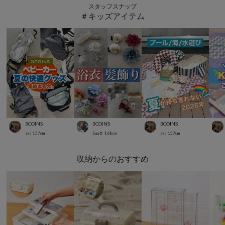
スタッフスナップ
＃キッズアイテム
3COINS
3COINS
3COINS
aya
157
cm
Suu☺︎
168
cm
aya
157
cm
収納からのおすすめ