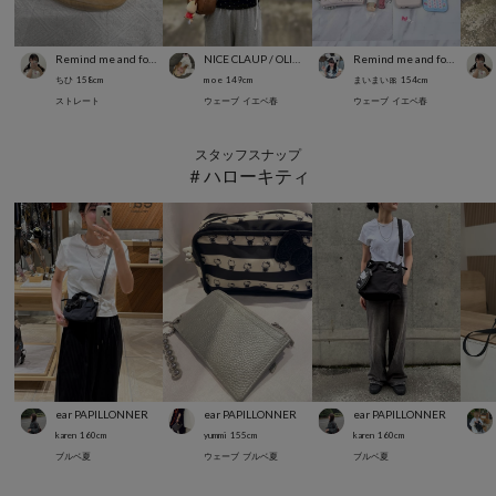
Remind me and forever
NICE CLAUP / OLIVE des OLIVE OUTLET
Remind me and forever
ちひ
158
cm
m o e
149
cm
まいまい🎀
154
cm
ストレート
ウェーブ
イエベ春
ウェーブ
イエベ春
スタッフスナップ
＃ハローキティ
ear PAPILLONNER
ear PAPILLONNER
ear PAPILLONNER
karen
160
cm
yummi
155
cm
karen
160
cm
ブルベ夏
ウェーブ
ブルベ夏
ブルベ夏