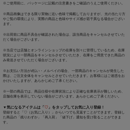
※ご使用前に、パッケージに記載の注意書きをご確認のうえご使用ください。
※商品画像はできる限り実物に近い色味で掲載しておりますが、 光の当たり方
やご覧の環境により、実際の商品と色味やサイズ感が若干異なる場合がござい
ます。
※出荷前に商品不具合が確認された場合は、該当商品をキャンセルさせていた
だく場合がございます。
※当店では店舗とオンラインショップの在庫を別々に管理しているため、在庫
状況により一部商品をキャンセルさせていただき、在庫をご用意できた商品の
み発送させていただく場合がございます。
※お支払い方法がd払い・メルペイの場合、 一部商品のキャンセルが発生した
際は、ご注文全体をキャンセルとさせていただきます。お客様にはご迷惑をお
かけいたしますが、あらかじめご了承ください。
※一部の商品では、商品仕様や在庫状況により正確な在庫表示が難しいため、
店舗在庫を表示していない場合がございます。あらかじめご了承ください。
▼気になるアイテムは「
♡
」をタップしてお気に入り登録！
登録すると「♡（お気に入り）」からいつでも見返すことができます。登録し
た商品の「残りわずか」「再入荷」「値下げ」通知を受け取ることができま
す。