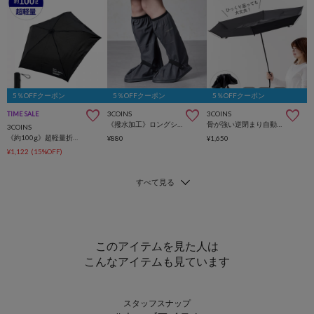
5％OFFクーポン
5％OFFクーポン
5％OFFクーポン
3COINS
3COINS
TIME SALE
《撥水加工》ロングシューズカバー：M
骨が強い逆閉まり自動開閉折りたたみ傘
3COINS
《約100g》超軽量折りたたみ傘：50cm
¥880
¥1,650
¥1,122
(15%OFF)
このアイテムを見た人は
こんなアイテムも見ています
スタッフスナップ