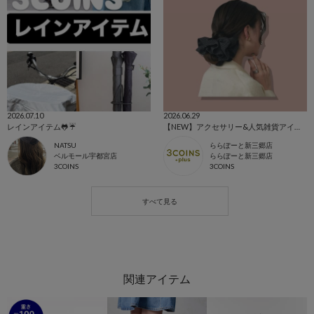
2026.07.10
2026.06.29
レインアイテム🐸☔️
【NEW】アクセサリー&人気雑貨アイテム‎‎𖤐 ̖́-‬‎
NATSU
ららぽーと新三郷店
ベルモール宇都宮店
ららぽーと新三郷店
3COINS
3COINS