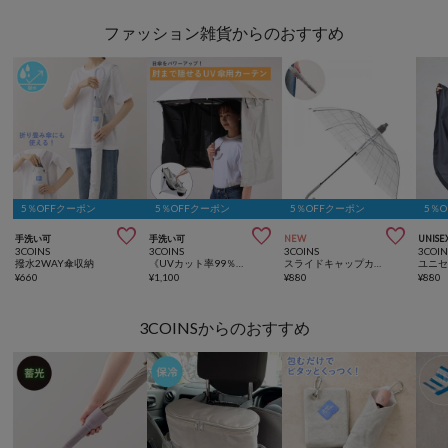
ファッション雑貨からのおすすめ
5％OFFクーポン
5％OFFクーポン
5％OFFクーポン
5％



手洗い可
手洗い可
NEW
UNISE
3COINS
3COINS
3COINS
3COIN
撥水2WAY傘収納
《UVカット率99％》UV傘用カーテン
スライドキャップカバー付きビニール傘：60cm
¥
660
¥
1,100
¥
880
¥
880
3COINSからのおすすめ