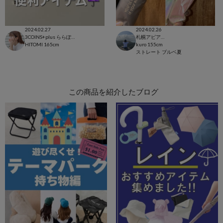
2024.02.27
2024.02.26
3COINS+plus ららぽーと和泉店
札幌アピア店
HITOMI
165cm
kuro
155cm
ストレート
ブルベ夏
この商品を紹介したブログ