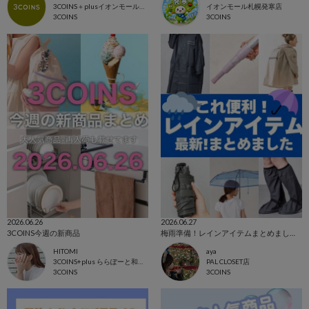
3COINS＋plusイオンモール川口店
イオンモール札幌発寒店
3COINS
3COINS
2026.06.26
2026.06.27
3COINS今週の新商品
梅雨準備！レインアイテムまとめました！
HITOMI
aya
3COINS+plus ららぽーと和泉店
PAL CLOSET店
3COINS
3COINS