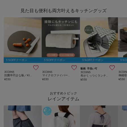
見た目も便利も両方叶えるキッチングッズ
5％OFFクーポン
5％OFFクーポン
5％OFFクーポン
5％



動画
手洗い可
3COINS
3COINS
3COIN
3COINS
抗菌半円まな板／KITINTO
マイクロファイバーロールふきん20枚／KITINTO
布がくっつくランチクロス／KITINTO
¥
550
¥
330
¥
550
¥
550
おすすめトピック
レインアイテム