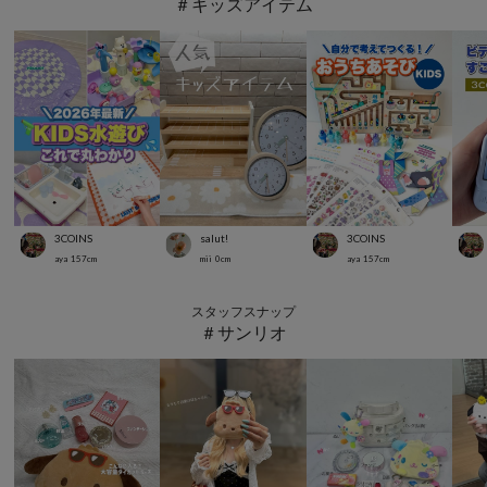
＃キッズアイテム
3COINS
salut!
3COINS
aya
157
cm
mii
0
cm
aya
157
cm
スタッフスナップ
＃サンリオ