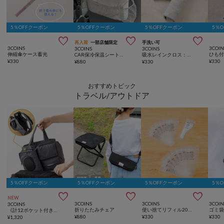
5％OFFクーポン
5％OFFクーポン
5％OFFクーポン
5％



再入荷
一部店舗限定
手洗い可
3COINS
3COIN
3COINS
3COINS
伸縮傘ケース蓄光
CAR保冷保温シートバックポケット
吸水レインクロス：30×30cm
¥
330
¥
330
¥
880
¥
330
おすすめトピック
トラベル/アウトドア
5％OFFクーポン
5％OFFクーポン
5％OFFクーポン
5％



NEW
3COINS
3COINS
3COIN
3COINS
折りたたみチェア
使い捨てリフィル20ピースセット：10ml
ゴミ
《計12ポケット付き！》バッグインバッグ／KIDSトラベル
¥
880
¥
330
¥
330
¥
1,320