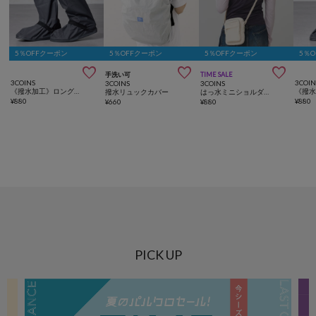
5％OFFクーポン
5％OFFクーポン
5％OFFクーポン
5％



手洗い可
TIME SALE
3COINS
3COIN
3COINS
3COINS
《撥水加工》ロングシューズカバー：L
撥水リュックカバー
はっ水ミニショルダーバッグ
¥
880
¥
880
¥
660
¥
880
PICK UP