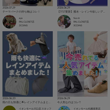
2026.07.29
2026.06.29
テーマパークの持ち物はコレ！
【7/17更新】撥水・レイン今欲しいアイテム集めました！
aya
Suu☺︎
PAL CLOSET店
PAL CLOSET店
3COINS
3COINS
2026.06.20
2026.06.29
雨の日も快適に🌟レインアイテムまとめました☔️
今人気なのはコレ!!
イオンモール川口店 スタッフ
イオンモール札幌発寒店