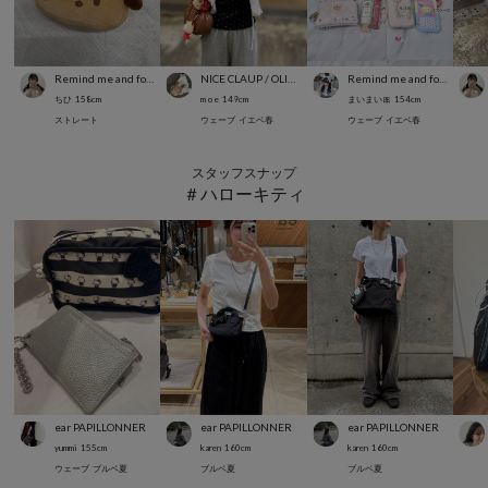
Remind me and forever
NICE CLAUP / OLIVE des OLIVE OUTLET
Remind me and forever
ちひ
158
cm
m o e
149
cm
まいまい🎀
154
cm
ストレート
ウェーブ
イエベ春
ウェーブ
イエベ春
スタッフスナップ
＃ハローキティ
ear PAPILLONNER
ear PAPILLONNER
ear PAPILLONNER
yummi
155
cm
karen
160
cm
karen
160
cm
ウェーブ
ブルベ夏
ブルベ夏
ブルベ夏