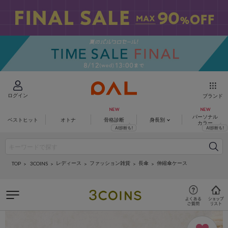
ログイン
ブランド
パーソナル
ベストヒット
オトナ
骨格診断
身長別
カラー
レディース
ファッション雑貨
長傘
伸縮傘ケース
3COINS
TOP