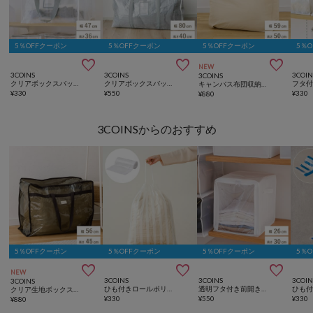
5％OFFクーポン
5％OFFクーポン
5％OFFクーポン
5％



NEW
3COINS
3COINS
3COIN
3COINS
クリアボックスバッグ：L／クリア収納シリーズ
クリアボックスバッグ：LL／クリア収納シリーズ
キャンバス布団収納バッグ／キャンバス収納シリーズ
¥
330
¥
550
¥
330
¥
880
3COINSからのおすすめ
5％OFFクーポン
5％OFFクーポン
5％OFFクーポン
5％



NEW
3COINS
3COINS
3COIN
3COINS
ひも付きロールポリ袋：M（30枚入り）
透明フタ付き前開きBOX／不織布収納シリーズ
クリア生地ボックスバッグ
¥
330
¥
550
¥
330
¥
880