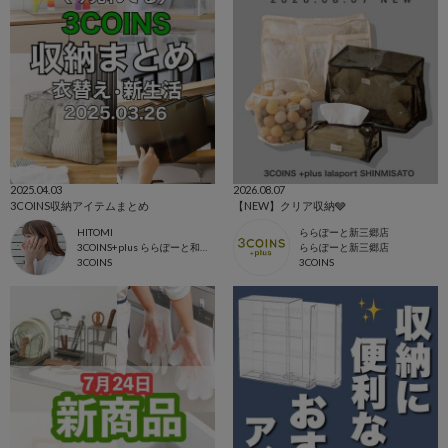
2025.04.03
2026.08.07
3COINS収納アイテムまとめ
【NEW】クリア収納🩶
HITOMI
ららぽーと新三郷店
3COINS+plus ららぽーと和泉店
ららぽーと新三郷店
3COINS
3COINS