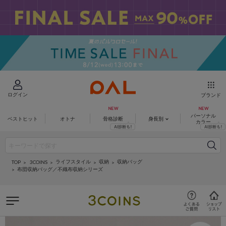
ログイン
ブランド
パーソナル
ベストヒット
オトナ
骨格診断
身長別
カラー
ライフスタイル
収納
収納バッグ
3COINS
TOP
布団収納バッグ／不織布収納シリーズ