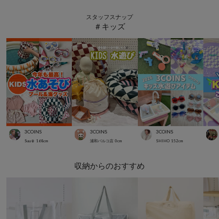
スタッフスナップ
＃キッズ
3COINS
3COINS
3COINS
Suu☺︎
168
cm
浦和パルコ店
0
cm
SHIHO
152
cm
収納からのおすすめ