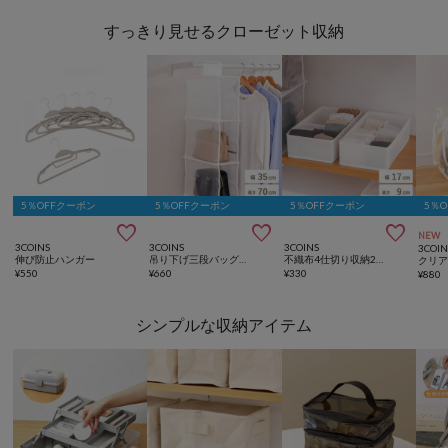
すっきり見せるクローゼット収納
5％OFFクーポン
5％OFFクーポン
5％OFFクーポン
5％



NEW
3COINS
3COINS
3COINS
3COIN
伸び防止ハンガー
吊り下げ三段バッグ収納／不織布収納シリーズ
不織布4仕切り収納2個セット／不織布収納シリーズ
クリ
¥
550
¥
660
¥
330
¥
880
シンプルな収納アイテム