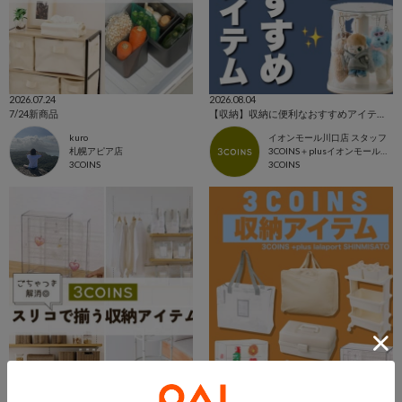
2026.07.24
2026.08.04
7/24新商品
【収納】収納に便利なおすすめアイテム🌟
kuro
イオンモール川口店 スタッフ
札幌アピア店
3COINS＋plusイオンモール川口店
3COINS
3COINS