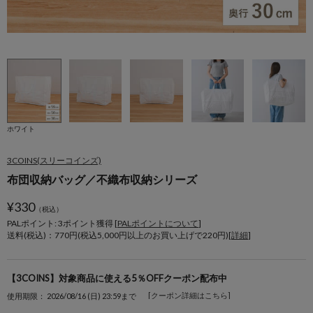
ホワイト
3COINS(スリーコインズ)
布団収納バッグ／不織布収納シリーズ
¥
330
（税込）
PALポイント: 3
ポイント獲得 [
PALポイントについて
]
送料(税込)：770円(税込5,000円以上のお買い上げで220円)[
詳細
]
【3COINS】対象商品に使える5％OFFクーポン配布中
[クーポン詳細はこちら]
使用期限： 2026/08/16 (日) 23:59まで