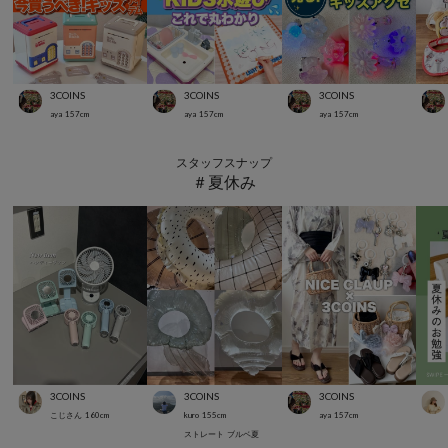
3COINS
3COINS
3COINS
aya
157
cm
aya
157
cm
aya
157
cm
スタッフスナップ
＃夏休み
3COINS
3COINS
3COINS
こじさん
160
cm
kuro
155
cm
aya
157
cm
ストレート
ブルベ夏