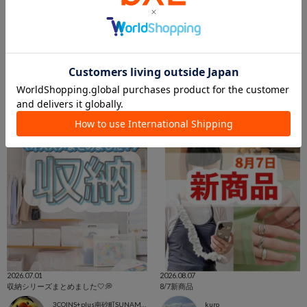
2026.07.31
2026.07.25
収納アイテムまとめ🧺
【おすすめ】収納アイテムまとめ🧺
まゆ
ららぽーと新三郷店
さんすて福山店
ららぽーと新三郷店
3COINS
3COINS
2026.07.01
2026.08.07
収納シリーズまとめました🤍💭
8/7新商品
3COINS+plus南砂町SUNAMO店
kuro