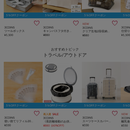
5％OFFクーポン
5％OFFクーポン
5％OFFクーポン
5％



NEW
3COINS
3COINS
3COIN
3COINS
ツールボックス
キャンバスフタ付きワイド収納／キャンバス収納シリーズ
クリア生地2段収納ボックス
¥
1,100
¥
880
¥
1,10
¥
880
おすすめトピック
トラベル/アウトドア
5％OFFクーポン
5％OFFクーポン
5％OFFクーポン
5％



再入荷
SALE
NEW
3COINS
3COINS
3COINS
3COIN
使い捨てリフィル20ピースセット：10ml
スーツケースカバー2枚セット
《長距離移動のお供に》ポータブルトイレ／KIDS
¥
330
¥
330
¥
880
(
60%OFF
)
¥
550