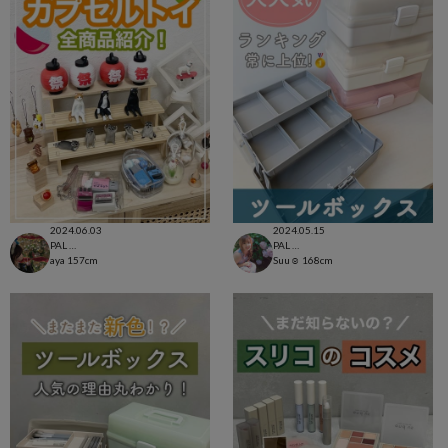
2024.06.03
2024.05.15
PAL CLOSET店
PAL CLOSET店
aya
157cm
Suu☺︎
168cm