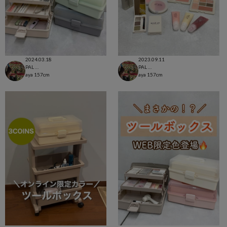
2024.03.18
2023.09.11
PAL CLOSET店
PAL CLOSET店
aya
157cm
aya
157cm