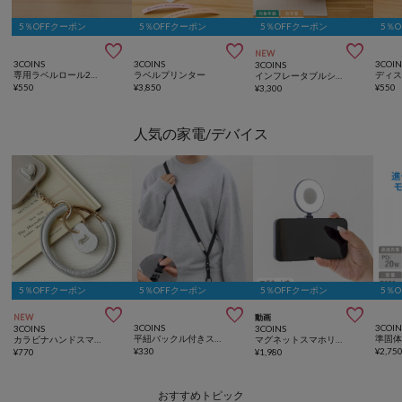
5％OFFクーポン
5％OFFクーポン
5％OFFクーポン
5％



NEW
3COINS
3COINS
3COIN
3COINS
専用ラベルロール2個セット
ラベルプリンター
インフレータブルシーソーチェア
¥
550
¥
3,850
¥
550
¥
3,300
人気の家電/デバイス
5％OFFクーポン
5％OFFクーポン
5％OFFクーポン
5％



NEW
動画
3COINS
3COIN
3COINS
3COINS
平紐バックル付きスマホショルダー
カラビナハンドスマホストラップ
マグネットスマホリングライト
¥
330
¥
2,75
¥
770
¥
1,980
おすすめトピック