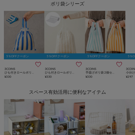
ポリ袋シリーズ
5％OFFクーポン
5％OFFクーポン
5％OFFクーポン
5％



3COINS
3COINS
3COINS
3COIN
ひも付きロールポリ袋：SS（50枚入り）
ひも付きロールポリ袋：M（30枚入り）
手提げポリ袋 2個セット（各40枚入り）
¥
330
¥
330
¥
330
¥
297
スペース有効活用に便利なアイテム