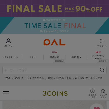
ログイン
ブランド
パーソナル
ベストヒット
オトナ
骨格診断
身長別
カラー
ライフスタイル
収納
収納ボックス
WEB限定ツールボックス
3COINS
TOP