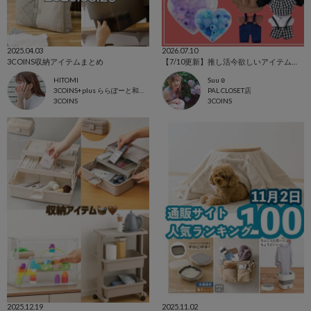
2025.04.03
2026.07.10
3COINS収納アイテムまとめ
【7/10更新】推し活今欲しいアイテムを集めました！
HITOMI
Suu☺︎
3COINS+plus ららぽーと和泉店
PAL CLOSET店
3COINS
3COINS
2025.12.19
2025.11.02