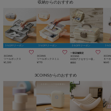
収納からのおすすめ
5％OFFクーポン
5％OFFクーポン
5％OFFクーポン
5％



一部店舗限定
3COINS
3COINS
3COIN
3COINS
ツールボックス
ツールボックスミニ
KIDSアクセサリー収納BOX
¥
1,100
¥
770
¥
660
¥
880
3COINSからのおすすめ