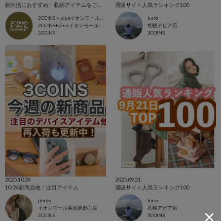
新生活におすすめ！収納アイテムをご紹介します✨
通販サイト人気ランキング100
3COINS＋plusイオンモール北戸田店
kuro
3COINS+plus イオンモール北戸田店
札幌アピア店
3COINS
3COINS
2025.10.24
2025.09.21
10/24新商品他！注目アイテム
通販サイト人気ランキング100
junko
kuro
イオンモール幕張新都心店
札幌アピア店
3COINS
3COINS