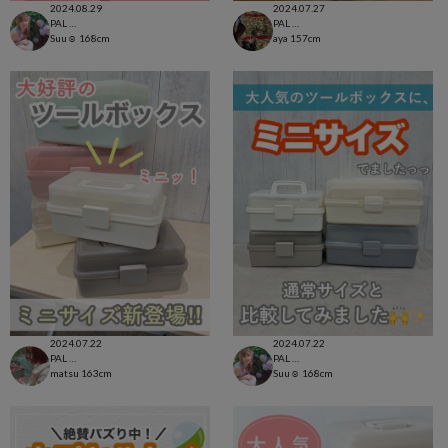
2024.08.29
2024.07.27
PAL CLOSET店
PAL CLOSET店
Suu☺︎
168cm
aya
157cm
2024.07.22
2024.07.22
PAL CLOSET店
PAL CLOSET店
matsu
163cm
Suu☺︎
168cm