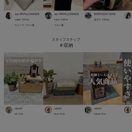
ear PAPILLONNER
ear PAPILLONNER
BIRTHDAY BAR
yummi
155
cm
karen
160
cm
あずさ
161
cm
ウェーブ
ブルベ夏
ブルベ夏
スタッフスナップ
＃収納
salut!
salut!
salut!
mii
0
cm
urara
0
cm
haruno
0
cm