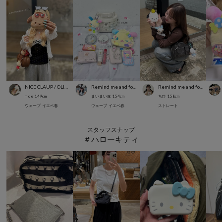
NICE CLAUP / OLIVE des OLIVE OUTLET
Remind me and forever
Remind me and forever
m o e
149
cm
まいまい🎀
154
cm
ちひ
158
cm
ウェーブ
イエベ春
ウェーブ
イエベ春
ストレート
スタッフスナップ
＃ハローキティ