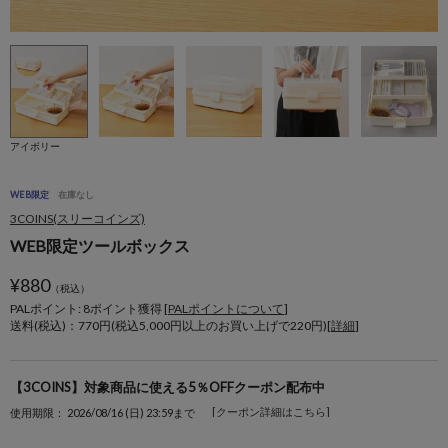
アイボリー
WEB限定
在庫なし
3COINS(スリーコインズ)
WEB限定ツールボックス
¥
880
（税込）
PALポイント: 8
ポイント獲得 [
PALポイントについて
]
送料(税込)：770円(税込5,000円以上のお買い上げで220円)[
詳細
]
【3COINS】対象商品に使える5％OFFクーポン配布中
[クーポン詳細はこちら]
使用期限： 2026/08/16 (日) 23:59まで