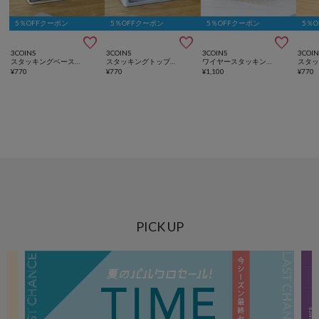
5％OFFクーポン
5％OFFクーポン
5％OFFクーポン
5％



3COINS
3COINS
3COINS
3COIN
スタッキングベース小物入れ3P
スタッキングトップオーガナイザー
ワイヤースタッキングカゴ
¥
770
¥
770
¥
1,100
¥
770
PICK UP