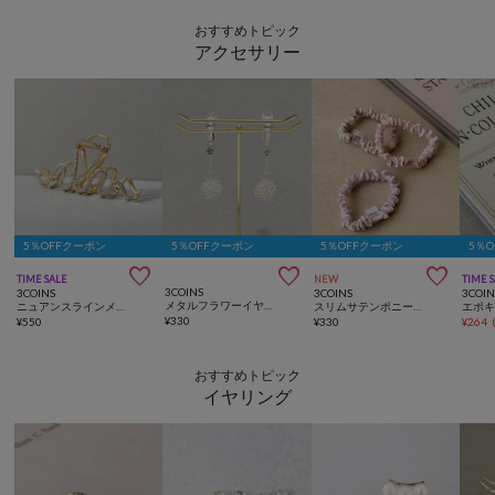
おすすめトピック
アクセサリー
5％OFFクーポン
5％OFFクーポン
5％OFFクーポン
5％



TIME SALE
NEW
TIME 
3COINS
3COINS
3COINS
3COIN
メタルフラワーイヤリング
ニュアンスラインメタルバンス
スリムサテンポニー3個セット
¥
330
¥
550
¥
330
¥
264
おすすめトピック
イヤリング