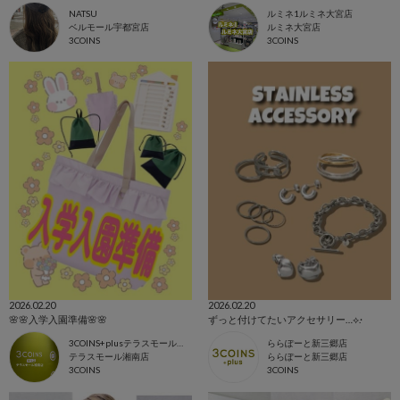
NATSU
ルミネ1ルミネ大宮店
ベルモール宇都宮店
ルミネ大宮店
3COINS
3COINS
2026.02.20
2026.02.20
🌸🌸入学入園準備🌸🌸
ずっと付けてたいアクセサリー…⟡.·
3COINS+plusテラスモール湘南店
ららぽーと新三郷店
テラスモール湘南店
ららぽーと新三郷店
3COINS
3COINS