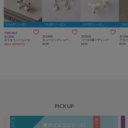
5％OFFクーポン
5％OFFクーポン
5％OFFクーポン
5％



TIME SALE
3COINS
3COINS
3COIN
3COINS
キュービックショート樹脂イヤリング
パール3連イヤリング
キラキラパールイヤリング
¥
330
¥
330
¥
330
¥
264
(
20%OFF
)
PICK UP