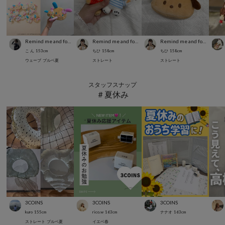
Remind me and forever
Remind me and forever
Remind me and forever
こ ん
153
cm
ちひ
158
cm
ちひ
158
cm
ウェーブ
ブルベ夏
ストレート
ストレート
スタッフスナップ
＃夏休み
3COINS
3COINS
3COINS
kuro
155
cm
rico.w
163
cm
ナナオ
163
cm
ストレート
ブルベ夏
イエベ春