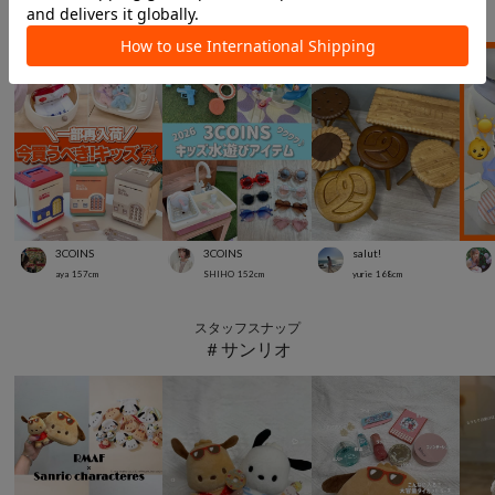
＃キッズ
3COINS
3COINS
salut!
aya
157
cm
SHIHO
152
cm
yurie
168
cm
スタッフスナップ
＃サンリオ