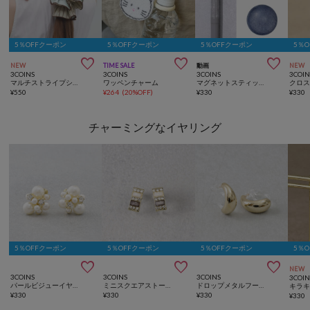
5％OFFクーポン
5％OFFクーポン
5％OFFクーポン
5％



NEW
TIME SALE
動画
NEW
3COINS
3COINS
3COINS
3COIN
マルチストライプシュシュ
ワッペンチャーム
マグネットスティックネイルジェル／and us
¥
550
¥
264
(
20%OFF
)
¥
330
¥
330
チャーミングなイヤリング
5％OFFクーポン
5％OFFクーポン
5％OFFクーポン
5％



NEW
3COINS
3COINS
3COINS
3COIN
パールビジューイヤリング
ミニスクエアストーン樹脂イヤリング
ドロップメタルフープ樹脂イヤリング
¥
330
¥
330
¥
330
¥
330