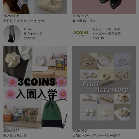
2026.05.03
2026.02.28
売れ筋アクセサリーまとめ！
春の準備 … 🌸⟡.·
kokomi
ららぽーと新三郷店
枚方モール店
ららぽーと新三郷店
3COINS
3COINS
2026.02.27
2026.02.24
🌸入園入学に🌸
人気のパールアクセサリー🐚♡