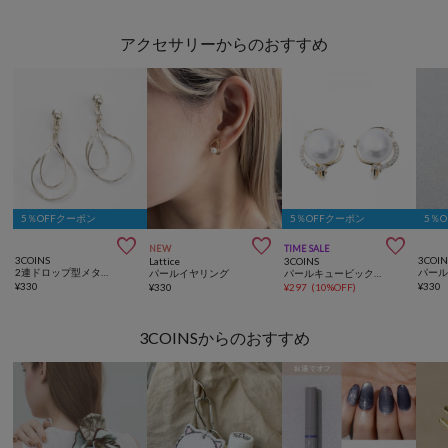
アクセサリーからのおすすめ
5％OFFクーポン
5％OFFクーポン
5％



NEW
TIME SALE
3COINS
3COIN
Lattice
3COINS
2連ドロップ型メタルイヤリング
パールイヤリング
パールキュービックイヤリング
¥
330
¥
330
¥
330
¥
297
(
10%OFF
)
3COINSからのおすすめ