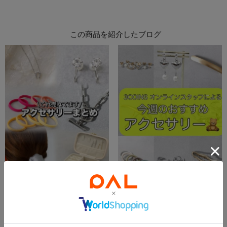
この商品を紹介したブログ
2026.05.03
2023.01.31
売れ筋アクセサリーまとめ！
今週のおすすめアクセサリー！
kokomi
ナナオ
枚方モール店
3COINS 本部
3COINS
3COINS