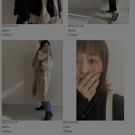
2021.01.14
2021.01.10
akaru
akaru
153cm
153cm
2021.01.09
2021.01.05
akaru
tomo
153cm
153cm