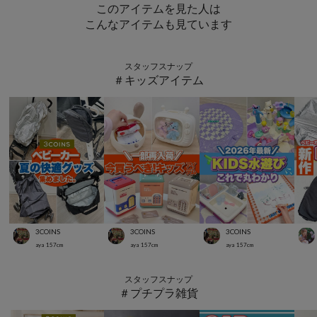
このアイテムを見た人は
こんなアイテムも見ています
スタッフスナップ
＃キッズアイテム
3COINS
3COINS
3COINS
aya
157
cm
aya
157
cm
aya
157
cm
スタッフスナップ
＃プチプラ雑貨