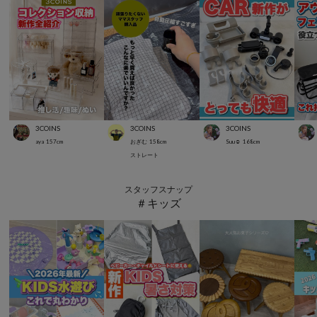
3COINS
3COINS
3COINS
aya
157
cm
おぎむ
158
cm
Suu☺︎
168
cm
ストレート
スタッフスナップ
＃キッズ