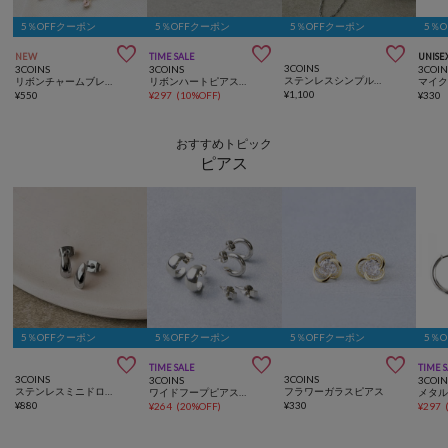
5％OFFクーポン
5％OFFクーポン
5％OFFクーポン
5％



NEW
TIME SALE
UNISE
3COINS
3COINS
3COINS
3COIN
ステンレスシンプルチェーンネックレス
リボンチャームブレスレット／NICE CLAUPコラボ
リボンハートピアス6個セット
¥
1,100
¥
550
¥
297
(
10%OFF
)
¥
330
おすすめトピック
ピアス
5％OFFクーポン
5％OFFクーポン
5％OFFクーポン
5％



TIME SALE
TIME 
3COINS
3COINS
3COINS
3COIN
ステンレスミニドロップピアス
フラワーガラスピアス
ワイドフープピアス6個セット
¥
880
¥
330
¥
264
(
20%OFF
)
¥
297