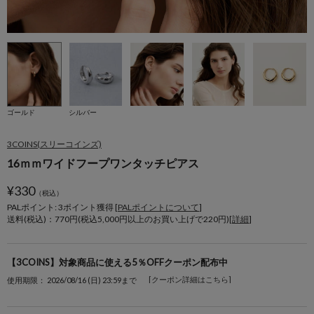
ゴールド
シルバー
3COINS(スリーコインズ)
16ｍｍワイドフープワンタッチピアス
¥
330
（税込）
PALポイント: 3
ポイント獲得 [
PALポイントについて
]
送料(税込)：770円(税込5,000円以上のお買い上げで220円)[
詳細
]
【3COINS】対象商品に使える5％OFFクーポン配布中
[クーポン詳細はこちら]
使用期限： 2026/08/16 (日) 23:59まで