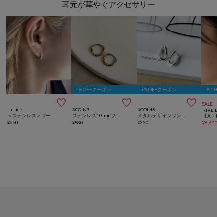
耳元が華やぐアクセサリー
5％OFFクーポン
5％OFFクーポン
￥1,



SALE
Lattice
3COINS
3COINS
RIVE 
＜ステンレス＞フープピアス
ステンレス10mmフープワンタッチピアス
メタルデザインワンタッチピアス
¥
660
¥
880
¥
330
¥
6,60