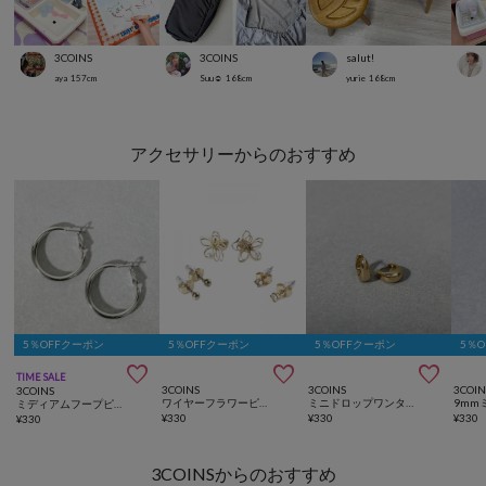
3COINS
3COINS
salut!
aya
157
cm
Suu☺︎
168
cm
yurie
168
cm
アクセサリーからのおすすめ
5％OFFクーポン
5％OFFクーポン
5％OFFクーポン
5％



TIME SALE
3COINS
3COINS
3COIN
3COINS
ワイヤーフラワーピアス６個セット
ミニドロップワンタッチピアス
ミディアムフープピアス
¥
330
¥
330
¥
330
¥
330
3COINSからのおすすめ