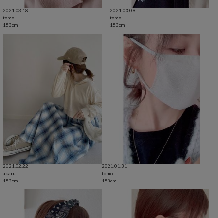
2021.03.18
2021.03.09
tomo
tomo
153cm
153cm
2021.02.22
2021.01.31
akaru
tomo
153cm
153cm