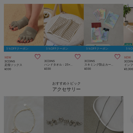
5％OFFクーポン
5％OFFクーポン
5％OFFクーポン
5％



NEW
NEW
3COINS
3COINS
3COINS
3COIN
ハンドタオル：25×25cm
スキミング防止カードパスポートケースセット
足指ソックス
¥
330
¥
330
¥
330
¥
3,30
おすすめトピック
アクセサリー