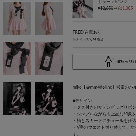
カラー：ピンク
¥12,650
→
¥11,385
FREE/
在庫あり
レディースS, M 相当
157cm / 51
miko【＠mm4doll.nc】考案
■デザイン
・タグ付きのサテンビッグリボ
・シンプルながらも上品な印象
・袖とスカートにチュールを仕
・V字のウエスト切り替えで、す
す。