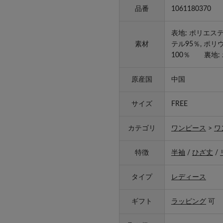
品番
1061180370
表地: ポリエス
素材
テル95％, ポ
100％ 裏地:
原産国
中国
サイズ
FREE
カテゴリ
ワンピース
>
ワ
特徴
半袖
/
ひざ丈
/
タイプ
レディース
ギフト
ラッピング
可