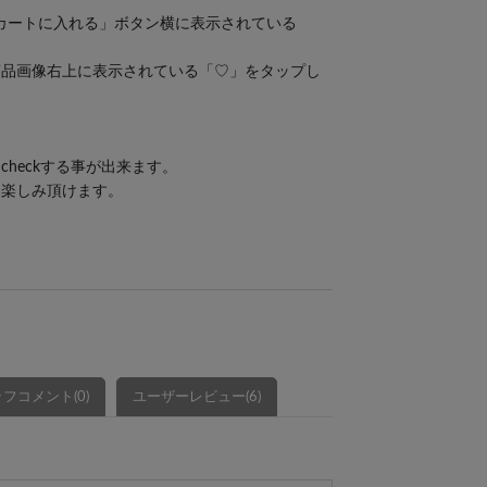
・「カートに入れる」ボタン横に表示されている
。
商品画像右上に表示されている「♡」をタップし
heckする事が出来ます。
お楽しみ頂けます。
フコメント(0)
ユーザーレビュー(6)