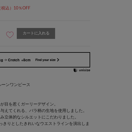
（税込）10％OFF
カートに入れる
kg
Crotch +8cm
Find your size
のバルーンワンピース
ンが目を惹くガーリーデザイン。
を与えてくれる、バラ柄の生地を使用しました。
込み立体的なシルエットにこだわりました。
っきりとしたきれいなウエストラインを演出しま