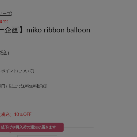
オリーブ)
59まで）
miko ribbon balloon
税込）
ALポイントについて
]
00円）以上で送料無料[
詳細
]
（税込）10％OFF
と値下げや再入荷の通知が届きます