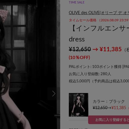
TIME SALE
OLIVE des OLIVE(オリーブ デ 
タイムセール価格 （2026.08.09 23:
【インフルエンサー企画】
dress
¥12,650
→ ¥11,385
（
(10％OFF)
PALポイント: 103ポイント獲得 [
P
お気に入り登録数:
280
人
税込5,000円（予約商品は税込3,0
カラー：ブラック
¥12,650
→
¥11,385
お気に入り登録する