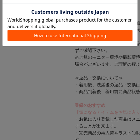
model:155cm
お取り扱い上の注意
※キャンペーンやフェアにより
※サンプルで撮影している為、
す。
※着用、お取り扱いの際は、商
ずご確認下さい。
※ご覧のモニター環境や撮影環
場合がございます。ご理解の程
≪返品・交換について≫
・着用後、洗濯後の返品・交換
・商品到着後、着用前に商品状
登録のおすすめ
【気になるアイテムをお気に入
・お気に入り登録した商品はメ
することが出来ます。
・完売商品の再入荷やラスト1点