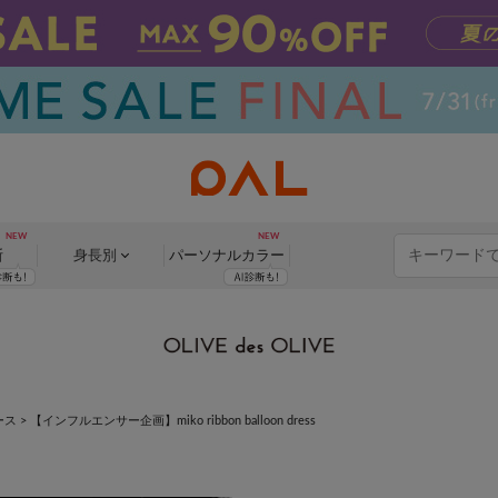
断
身長別
パーソナル
カラー
ース
>
【インフルエンサー企画】miko ribbon balloon dress