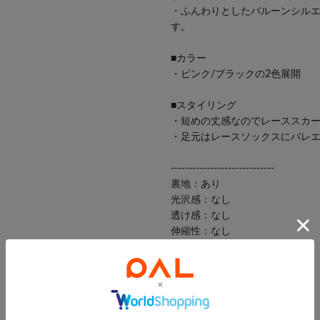
・ふんわりとしたバルーンシル
す。
■カラー
・ピンク/ブラックの2色展開
■スタイリング
・短めの丈感なのでレーススカ
・足元はレースソックスにバレ
-----------------------------
裏地：あり
光沢感：なし
透け感：なし
伸縮性：なし
手洗い：不可
タンブラー乾燥：不可
アイロン：110℃まで
-----------------------------