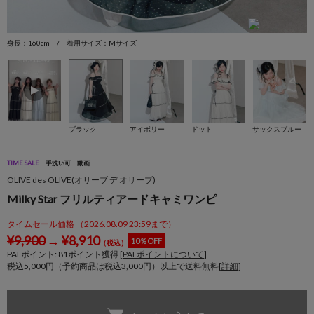
身長：160cm / 着用サイズ：Mサイズ
身
ブラック
アイボリー
ドット
サックスブルー
TIME SALE
手洗い可
動画
OLIVE des OLIVE(オリーブ デ オリーブ)
Milky Star フリルティアードキャミワンピ
タイムセール価格 （2026.08.09 23:59まで）
¥
9,900
→
¥
8,910
10％OFF
（税込）
PALポイント:
81
ポイント獲得 [
PALポイントについて
]
税込5,000円（予約商品は税込3,000円）以上で送料無料[
詳細
]