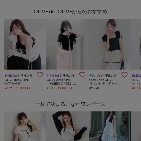
OLIVE des OLIVEからのおすすめ



TIME SALE
手洗い可
TIME SALE
手洗い可
予約
NEW
手洗い可
TIME 
OLIVE des OLIVE
OLIVE des OLIVE
OLIVE des OLIVE
OLIVE
シアカーデ
【WEB限定/着回し力◎】映え半袖トップス
リボン付ティアードキャミワンピ
¥
3,960
(
10%OFF
)
¥
2,000
(
54%OFF
)
¥
9,790
¥
3,00
一枚で決まるこなれワンピース