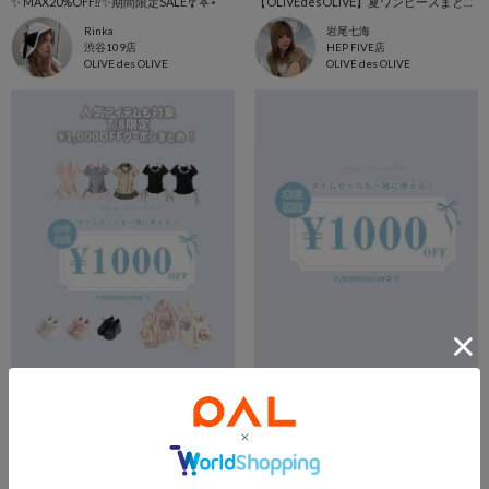
✨ MAX20%OFF⁉️✨期間限定SALE🎐𖤐⋆
【OLIVEdesOLIVE】夏ワンピースまとめ‎𖤐 ̖́-‬
Rinka
岩尾七海
渋谷109店
HEP FIVE店
OLIVE des OLIVE
OLIVE des OLIVE
2026.07.08
2026.07.08
【7/8限定】¥1,000OFFクーポンおすすめアイテム♥️
【7/8限定】¥1,000OFFクーポンおすすめアイテム♥️
岩尾七海
岩尾七海
HEP FIVE店
HEP FIVE店
OLIVE des OLIVE
OLIVE des OLIVE