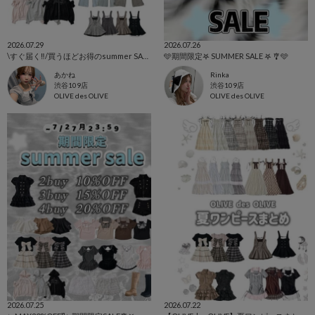
2026.07.29
2026.07.26
\すぐ届く‼️/買うほどお得のsummer SALE☀️
🩵期間限定𖤐 SUMMER SALE 𖤐 🎐🩵
あかね
Rinka
渋谷109店
渋谷109店
OLIVE des OLIVE
OLIVE des OLIVE
2026.07.25
2026.07.22