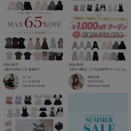
2026.08.07
2026.08.03
【最大65%オフ】最新8/7
【8/3〜4限定！】¥1,000OFFクーポンおすすめアイテム♥️
みつき
岩尾七海
ルミネ立川店
HEP FIVE店
OLIVE des OLIVE
OLIVE des OLIVE