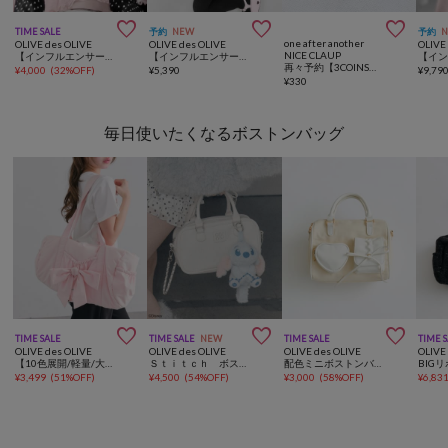



TIME SALE
予約
NEW
予約
one after another
OLIVE des OLIVE
OLIVE des OLIVE
OLIVE
NICE CLAUP
【インフルエンサー企画/着映え】miko present ribbon tops
【インフルエンサー企画】miko many frill bolero
再々予約【3COINSコラボ】2Pめじるしチャーム
¥
4,000
(
32%OFF
)
¥
5,390
¥
9,79
¥
330
毎日使いたくなるボストンバッグ



TIME SALE
TIME SALE
NEW
TIME SALE
TIME 
OLIVE des OLIVE
OLIVE des OLIVE
OLIVE des OLIVE
OLIVE
【10色展開/軽量/大容量】BIGリボンキャリーオンボストンバッグ
Ｓｔｉｔｃｈ ボストンバッグ
配色ミニボストンバッグ
¥
3,499
(
51%OFF
)
¥
4,500
(
54%OFF
)
¥
3,000
(
58%OFF
)
¥
6,83