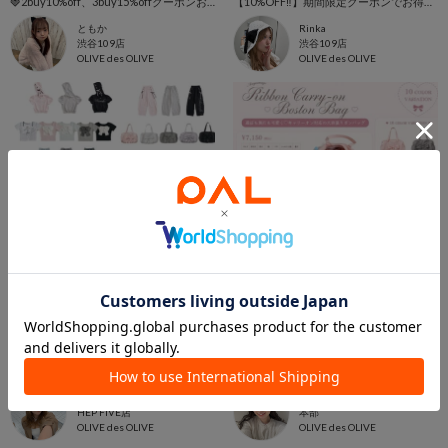
🍓2buy10%off、3buy15%offクーポンおすすめアイテムまとめ🍒
【10%OFF‼️】期間限定クーポンでお得に夏服GETしよう‼️
ともか
Rinka
渋谷109店
渋谷109店
OLIVE des OLIVE
OLIVE des OLIVE
2026.06.19
2026.06.18
【MAX70%off‼︎】More10%offクーポンまとめ♥️
【通学や旅行で大活躍の大容量バッグ👜✨️】おすすめコーデで全色紹介❤︎
岩尾七海
ゆい
HEP FIVE店
本部
OLIVE des OLIVE
OLIVE des OLIVE