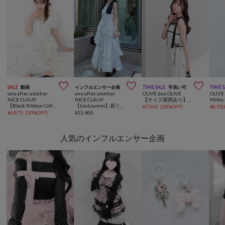



SALE
動画
インフルエンサー企画
TIME SALE
手洗い可
TIME 
one after another
one after another
OLIVE des OLIVE
OLIVE
NICE CLAUP
NICE CLAUP
【サイズ展開あり】わき見せティアードキャミワンピ
【Black Ribbon Collection】バックリボンティアードワンピ
【LouLoumei】肩リボンティアードロングワンピース
¥
7,000
(
28%OFF
)
¥
8,91
¥
6,875
(
50%OFF
)
¥
15,400
人気のインフルエンサー企画