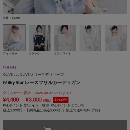
身長：153cm
身
アイボリー
ブラック
オフホワイト
TIME SALE
OLIVE des OLIVE(オリーブ デ オリーブ)
Milky Star レースフリルカーディガン
タイムセール価格 （2026.08.09 23:59まで）
¥
4,400
→
¥
3,000
31％OFF
（税込）
PALポイント:
27
ポイント獲得 [
PALポイントについて
]
税込5,000円（予約商品は税込3,000円）以上で送料無料[
詳細
]