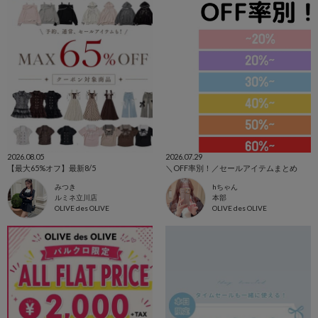
2026.08.05
2026.07.29
【最大65%オフ】最新8/5
＼OFF率別！／セールアイテムまとめ
みつき
hちゃん
ルミネ立川店
本部
OLIVE des OLIVE
OLIVE des OLIVE