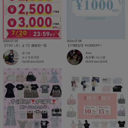
2026.07.20
2026.07.08
【7/20（月）まで】価格別一覧
【7/8限定❗️】¥1000OFF✨
みつき
Aino
ルミネ立川店
名古屋パルコ店
OLIVE des OLIVE
OLIVE des OLIVE