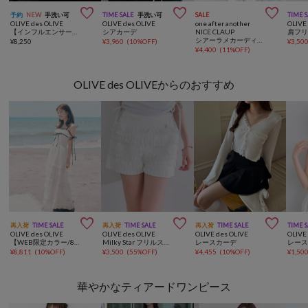



予約
NEW
手洗い可
TIME SALE
手洗い可
SALE
TIME 
OLIVE des OLIVE
OLIVE des OLIVE
one after another
OLIVE
【インフルエンサー企画】miko fur logo hoodie
シアカーデ
NICE CLAUP
肩フ
シアーラメカーディガン
¥
8,250
¥
3,960
(
10%OFF
)
¥
3,50
¥
4,400
(
11%OFF
)
OLIVE des OLIVEからのおすすめ



再入荷
TIME SALE
再入荷
TIME SALE
再入荷
TIME SALE
TIME 
OLIVE des OLIVE
OLIVE des OLIVE
OLIVE des OLIVE
OLIVE
【WEB限定カラー/8色展開】Saxe flower stroll ロングワンピ
Milky Star フリルスカパン
レースカーデ
¥
8,811
(
10%OFF
)
¥
3,500
(
55%OFF
)
¥
4,455
(
10%OFF
)
¥
1,50
華やかなティアードワンピース