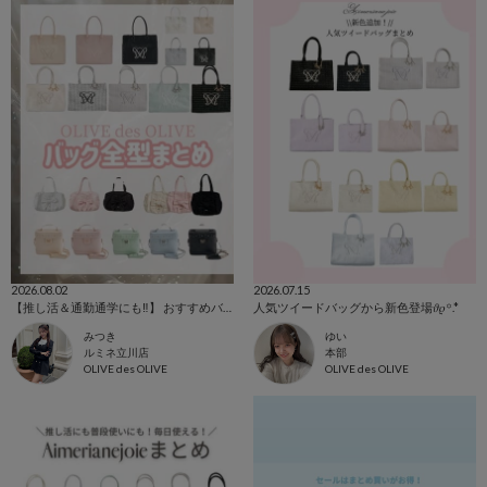
2026.08.02
2026.07.15
【推し活＆通勤通学にも‼️】 おすすめバッグまとめ
人気ツイードバッグから新色登場𝜗𝜚꙳.*
みつき
ゆい
ルミネ立川店
本部
OLIVE des OLIVE
OLIVE des OLIVE