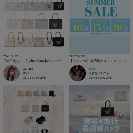
2026.08.05
2026.07.30
【毎日使える！】Aimerianejoieバッグまとめ🎀.⋆
【MAX20%❗️】部門別オススメアイテムご紹介✨
wakana
Aino
本部
名古屋パルコ店
OLIVE des OLIVE
OLIVE des OLIVE