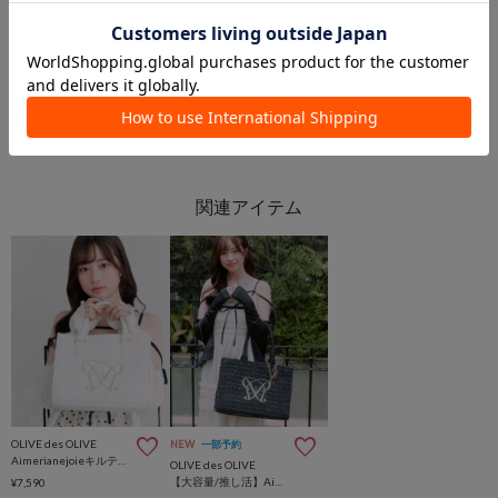
本部
名古屋パルコ店
OLIVE des OLIVE
OLIVE des OLIVE
OLIVE des OLIVE
NEW
一部予約
Aimerianejoieキルティングミニトートバッグ
OLIVE des OLIVE
【大容量/推し活】Aimerianejoieチャーム付きキャリーオントート
¥7,590