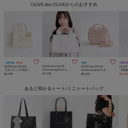
OLIVE des OLIVEからのおすすめ



一部予約
NEW
予約
TIME 
OLIVE des OLIVE
OLIVE des OLIVE
OLIVE des OLIVE
OLIVE
Aimerianejoieキルティングミニトートバッグ
【タブレット対応/推し活】Aimerianejoie刺繍入りミニトート
Aimerianejoieスタッズバニティバッグ
¥
7,590
¥
6,490
¥
8,250
¥
5,00
あると助かるトート/ミニトートバッグ