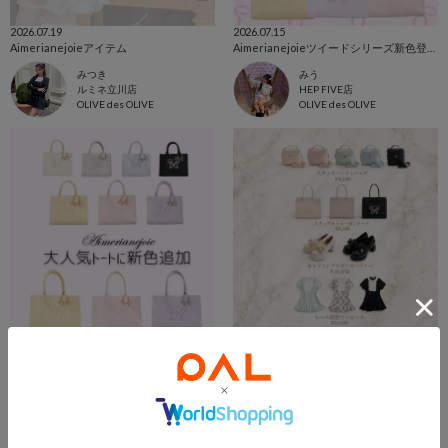
2026.07.19
2026.07.15
Aimerianejoieアイテム
Aimerianejoieツイードシリーズ新色登場𓂃🎀𓈒𓏸
みつき
みう
ルミネ立川店
HEP FIVE店
OLIVE des OLIVE
OLIVE des OLIVE
2026.07.14
2026.07.09
大人気ツイードバッグに新色登場🎀‪ ͗ ͗‬
【徹底解説❗️】ライブ参戦にオススメアイテム✨
wakana
Aino