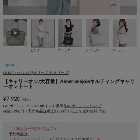
ピンク
ブラック
ライトグレー
ベージュ
一部予約
OLIVE des OLIVE(オリーブ デ オリーブ)
【キャリーオン/大容量】Aimerianejoieキルティングキャリ
ーオントート
¥
7,920
（税込）
PALポイント: 72
～
360
ポイント獲得 [
PALポイントについて
]
税込5,000円（予約商品は税込3,000円）以上で送料無料[
詳細
]
この商品は一部予約商品です。
予約商品は、
・
ポイントが5%以上！
（会員ステータスに準ずる）
※