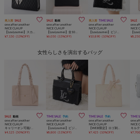



再入荷
SALE
SALE
動画
再入荷
TIME SALE
SALE
one after another
one after another
one after another
one af
NICE CLAUP
NICE CLAUP
NICE CLAUP
NICE 
【LouLoumei】スカーフ付きキルティングキャリーオントート/自立可能
【LouLoumei】全10色展開/ハートチャーム付きキャリーオントート/推し活
【LouLoumei】ビジューロゴツイードキャリーオントート/推し活
¥
7,150
(
13%OFF
)
¥
6,050
(
15%OFF
)
¥
10,890
(
10%OFF
)
¥
8,25
女性らしさを演出するバッグ



SALE
動画
TIME SALE
予約
TIME SALE
予約
TIME 
one after another
one after another
one after another
one af
NICE CLAUP
NICE CLAUP
NICE CLAUP
NICE 
キャリーオン可能/ギャザーハンドルトートバッグ/A4対応
【LouLoumei】ビジューロゴツイードミニトート/推し活
【WEB限定】ロゴ刺しゅうトートバッグ
¥
4,125
(
50%OFF
)
¥
8,800
(
11%OFF
)
¥
7,425
(
10%OFF
)
¥
7,70