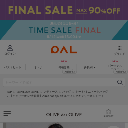
ログイン
ブランド
パーソナル
ベストヒット
オトナ
骨格診断
身長別
カラー
レディース
バッグ
トート/ミニトートバッグ
OLIVE des OLIVE
TOP
【キャリーオン/大容量】Aimerianejoieキルティングキャリーオントート