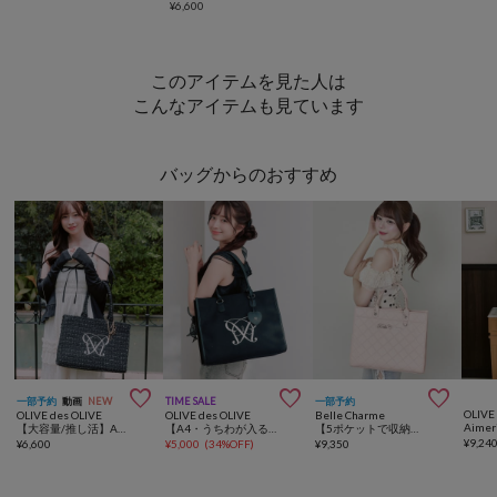
¥6,600
このアイテムを見た人は
こんなアイテムも見ています
バッグからのおすすめ



一部予約
動画
NEW
TIME SALE
一部予約
OLIVE
OLIVE des OLIVE
OLIVE des OLIVE
Belle Charme
【大容量/推し活】Aimerianejoieチャーム付きキャリーオントート
【A4・うちわが入る】Aimerianejoieハートミラーチャーム付きトート
【5ポケットで収納力◎】 Quilted Carry on Tote
¥
9,24
¥
6,600
¥
5,000
(
34%OFF
)
¥
9,350