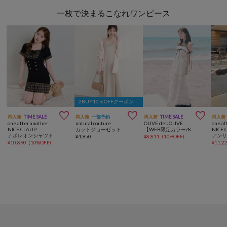
一枚で決まるこなれワンピース
2BUY10％OFFクーポン



再入荷
TIME SALE
再入荷
一部予約
再入荷
TIME SALE
再入荷
one after another
natural couture
OLIVE des OLIVE
one af
NICE CLAUP
カットジョーゼットキャミワンピース
【WEB限定カラー/8色展開】Saxe flower stroll ロングワンピ
NICE 
ナポレオンシャツドッキングニットミニワンピ
¥
4,950
¥
8,811
(
10%OFF
)
¥
10,890
(
10%OFF
)
¥
11,2