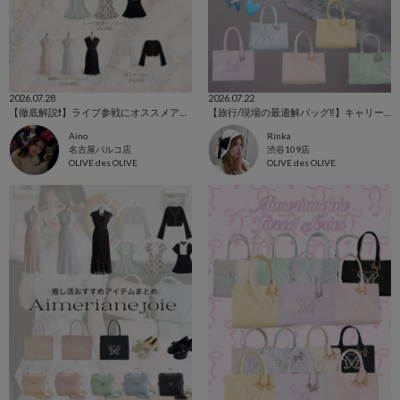
2026.07.28
2026.07.22
【徹底解説❗️】ライブ参戦にオススメアイテム✨
【旅行/現場の最適解バッグ‼️】キャリーオン♡
Aino
Rinka
名古屋パルコ店
渋谷109店
OLIVE des OLIVE
OLIVE des OLIVE