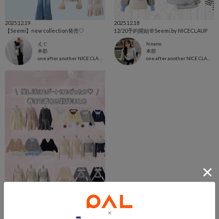
2025.12.19
2025.12.18
【Seemi】new collection発売♡
12/20予約開始🌸Seemi.by NICECLAUP
えぐ
hinano
本部
本部
one after another NICE CLAUP
one after another NICE CLAUP
2025.12.17
春まで着れる新作まとめ♡