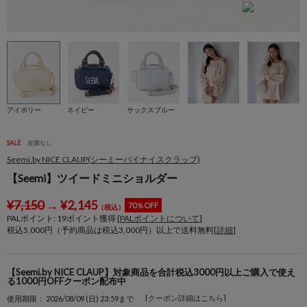
アイボリー
ネイビー
サックスブルー
SALE
在庫なし
Seemi.by NICE CLAUP(シーミーバイナイスクラップ)
【Seemi】ツイードミニショルダー
¥
7,150
→
¥
2,145
70％OFF
（税込）
PALポイント:
19
ポイント獲得 [
PALポイントについて
]
税込5,000円（予約商品は税込3,000円）以上で送料無料[
詳細
]
【Seemi.by NICE CLAUP】対象商品を合計税込3000円以上ご購入で使え
る1000円OFFクーポン配布中
[クーポン詳細はこちら]
使用期限： 2026/08/09 (日) 23:59まで