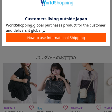
おはな
本部
one after another NICE CLAUP
このアイテムを見た人は
こんなアイテムも見ています
バッグからのおすすめ



TIME SALE
予約
TIME SALE
TIME 
OLIVE des OLIVE
Belle Charme
3COINS
OLIVE