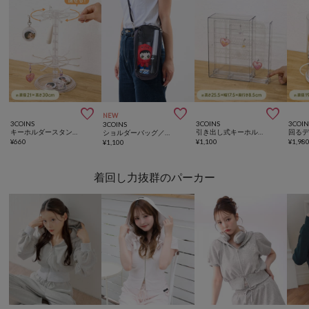



NEW
3COINS
3COINS
3COIN
3COINS
キーホルダースタンド／コレクション収納
引き出し式キーホルダーケース／コレクション収納
ショルダーバッグ／推し活standard
¥
660
¥
1,100
¥
1,98
¥
1,100
着回し力抜群のパーカー