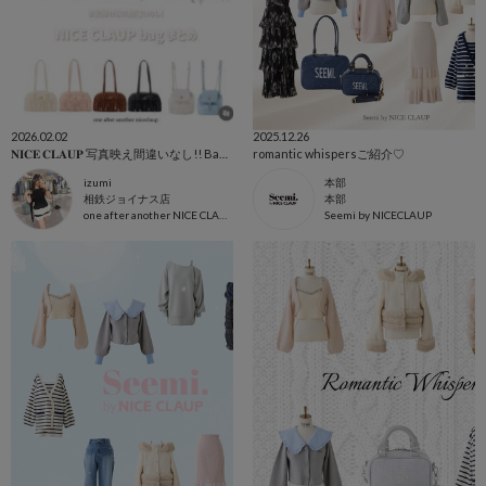
2026.02.02
2025.12.26
𝐍𝐈𝐂𝐄 𝐂𝐋𝐀𝐔𝐏 写真映え間違いなし!! Bagまとめ︎︎◝✩
romantic whispersご紹介♡
izumi
本部
相鉄ジョイナス店
本部
one after another NICE CLAUP
Seemi by NICECLAUP