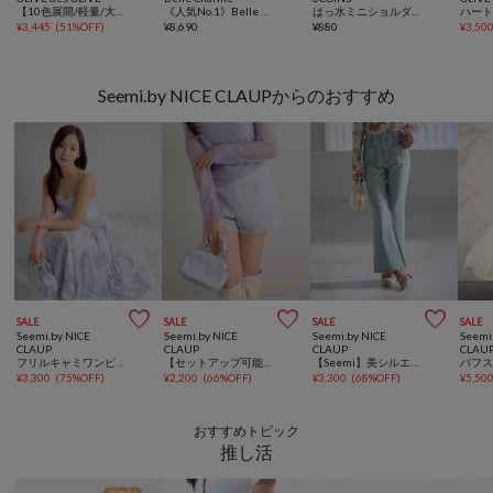
【10色展開/軽量/大容量】BIGリボンキャリーオンボストンバッグ
《人気No.1》Belle Charme Quilted Mini Tote
はっ水ミニショルダーバッグ
¥
3,445
(
51%OFF
)
¥
8,690
¥
880
¥
3,50
Seemi.by NICE CLAUPからのおすすめ



SALE
SALE
SALE
SALE
Seemi.by NICE
Seemi.by NICE
Seemi.by NICE
Seemi
CLAUP
CLAUP
CLAUP
CLAU
フリルキャミワンピース
【セットアップ可能】ツイードショーパンツ
【Seemi】美シルエットパンツ
¥
3,300
(
75%OFF
)
¥
2,200
(
66%OFF
)
¥
3,300
(
68%OFF
)
¥
5,50
おすすめトピック
推し活