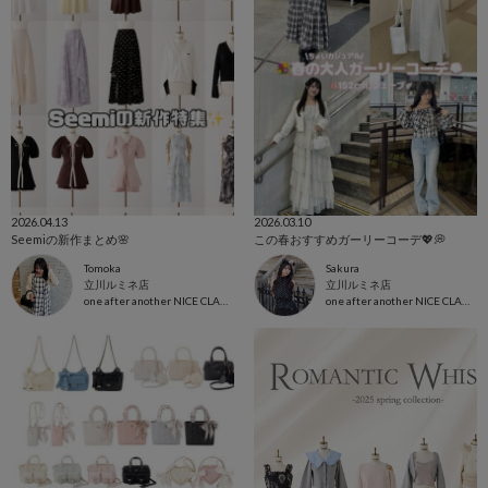
2026.04.13
2026.03.10
Seemiの新作まとめ🌸
この春おすすめガーリーコーデ💖💭
Tomoka
Sakura‎
立川ルミネ店
立川ルミネ店
one after another NICE CLAUP
one after another NICE CLAUP