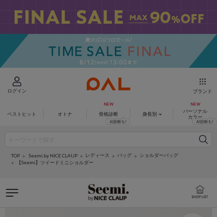
ログイン
ブランド
パーソナル
ベストヒット
オトナ
骨格診断
身長別
カラー
レディース
バッグ
ショルダーバッグ
Seemi.by NICE CLAUP
TOP
【Seemi】ツイードミニショルダー