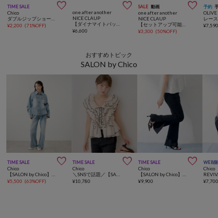



TIME SALE
SALE
動画
予約
one after another
Chico
one after another
OLIVE
NICE CLAUP
ダブルジップショート丈パーカー
NICE CLAUP
【ダイナマイトバッグ対象】キラキラリボンパーカー
【セットアップ可能】レースロゴ刺繡半袖ラメパーカー
¥
2,200
(
71%OFF
)
¥
7,59
¥
6,600
¥
3,300
(
50%OFF
)
おすすめトピック
SALON by Chico



TIME SALE
TIME SALE
TIME SALE
WEB
Chico
Chico
Chico
Chico
【SALON by Chico】デニムペプラムジャケット
＼SNSで話題／【SALON by Chico】バイカラーラッフルフリルペプラムブラウス
【SALON by Chico】＼SNSで話題／ -3kg見え スリットスリムフレアパンツ <伸縮性◎>
¥
5,500
(
63%OFF
)
¥
10,780
¥
9,900
¥
7,70