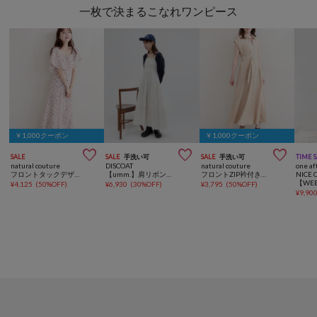
一枚で決まるこなれワンピース
￥1,000クーポン
￥1,000クーポン



SALE
SALE
手洗い可
SALE
手洗い可
TIME 
natural couture
DISCOAT
natural couture
one af
フロントタックデザインフレアワンピース
【umm.】肩リボンティアードワンピース
フロントZIP衿付きワンピース
NICE 
¥
4,125
(
50%OFF
)
¥
6,930
(
30%OFF
)
¥
3,795
(
50%OFF
)
¥
9,90