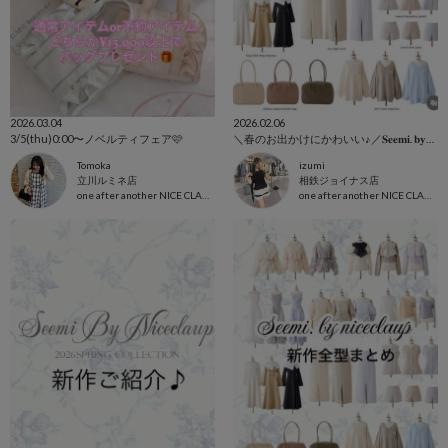
2026.03.04
2026.02.06
3/5(thu)0:00〜ノベルティフェア🩷
＼春のお出かけにかわいい♪／𝐒𝐞𝐞𝐦𝐢. 𝐛𝐲𝐍𝐈𝐂𝐄 𝐂𝐋𝐀𝐔𝐏
Tomoka
izumi
立川ルミネ店
相鉄ジョイナス店
one after another NICE CLAUP
one after another NICE CLAUP