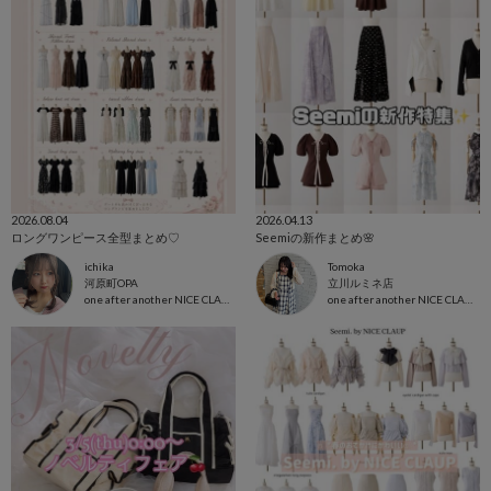
2026.08.04
2026.04.13
ロングワンピース全型まとめ♡
Seemiの新作まとめ🌸
ichika
Tomoka
河原町OPA
立川ルミネ店
one after another NICE CLAUP
one after another NICE CLAUP