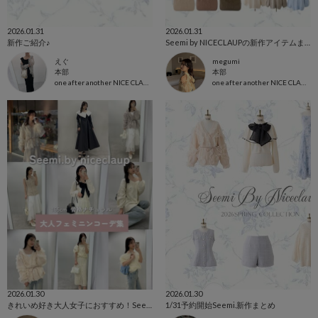
2026.01.31
2026.01.31
新作ご紹介♪
Seemi by NICECLAUPの新作アイテムまとめ
えぐ
megumi
本部
本部
one after another NICE CLAUP
one after another NICE CLAUP
2026.01.30
2026.01.30
きれいめ好き大人女子におすすめ！Seemi by NICECLAUPの新作コーデ
1/31予約開始Seemi.新作まとめ