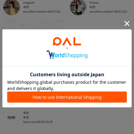
megumi
hinano
本部
本部
one after another NICE CLAUP
one after another NICE CLAUP
2026.01.29
SPRING COLLECTION
本部
本部
Seemi by NICECLAUP