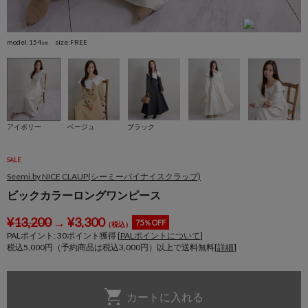
model:154㎝ size:FREE
m
アイボリー
ベージュ
ブラック
SALE
Seemi.by NICE CLAUP(シーミーバイナイスクラップ)
ビックカラーロングワンピース
¥
13,200
→
¥
3,300
75％OFF
（税込）
PALポイント:
30
ポイント獲得 [
PALポイントについて
]
税込5,000円（予約商品は税込3,000円）以上で送料無料[
詳細
]