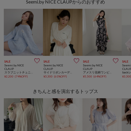
Seemi.by NICE CLAUPからのおすすめ



SALE
SALE
SALE
SALE
Seemi.by NICE
Seemi.by NICE
Seemi.by NICE
Seemi
CLAUP
CLAUP
CLAUP
CLAU
スラブニットチュニックワンピース
サイドリボンカーディガン
アメスリ花柄ワンピース
¥
2,200
(
74%OFF
)
¥
3,300
(
61%OFF
)
¥
5,500
(
64%OFF
)
¥
3,30
きちんと感を演出するトップス