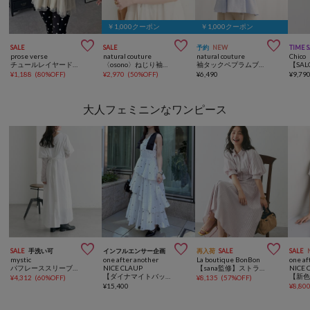
￥1,000クーポン
￥1,000クーポン



SALE
SALE
予約
NEW
TIME 
prose verse
natural couture
natural couture
Chico
チュールレイヤードペプラムカットカーディガン
〈osono〉ねじり袖ペプラムチュニック
袖タックペプラムブラウス
¥
1,188
(
80%OFF
)
¥
2,970
(
50%OFF
)
¥
6,490
¥
9,79
大人フェミニンなワンピース



SALE
手洗い可
インフルエンサー企画
再入荷
SALE
SALE
mystic
one after another
La boutique BonBon
one af
パフレーススリーブワンピース
NICE CLAUP
【sana監修】ストライプフレアシャツワンピース
NICE 
【ダイナマイトバッグ対象】肩リボンティアードロングワンピース
¥
4,312
(
60%OFF
)
¥
8,135
(
57%OFF
)
¥
15,400
¥
8,80