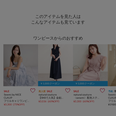
このアイテムを見た人は
こんなアイテムも見ています
ワンピースからのおすすめ
￥1,000クーポン
￥1,000クーポン



SALE
再入荷
SALE
SALE
予約
Seemi.by NICE
natural couture
natural couture
Seemi
CLAUP
【SNSで人気】金釦テーラーワンピース
〈canami〉配色ステッチラッフル袖ワンピース
CLAU
フリルキャミワンピース
¥
3,036
(
60%OFF
)
¥
3,300
(
60%OFF
)
¥
3,300
(
75%OFF
)
¥
19,8