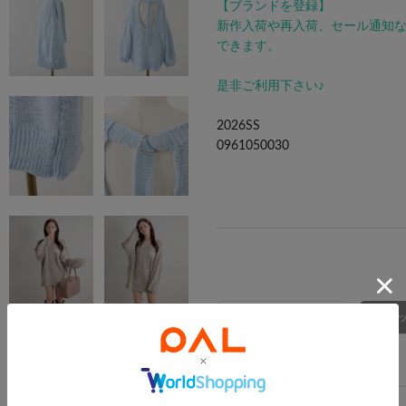
【ブランドを登録】
新作入荷や再入荷、セール通知
できます。
是非ご利用下さい♪
2026SS
0961050030
商品詳細
スタッ
アイテム詳細