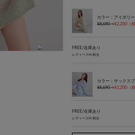
カラー：アイボリー
¥8,690
→
¥2,200
（税
FREE/
在庫あり
レディースM 相当
model:154㎝ size:FREE
カラー：サックスブ
¥8,690
→
¥2,200
（税
FREE/
在庫あり
レディースM 相当