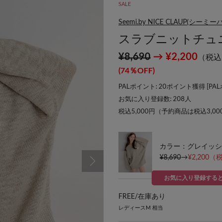
SALE
Seemi.by NICE CLAUP(シ
スラブニットチュ
¥8,690
→ ¥2,200
（税込
(74％OFF)
PALポイント: 20ポイント獲得 [
PA
お気に入り登録数:
208
人
税込5,000円（予約商品は税込3,0
カラー：グレイッシ
¥8,690
→
¥2,200
（税
お気に入り登録する
FREE/
在庫あり
レディースM 相当