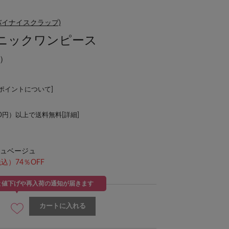
ーミーバイナイスクラップ)
ニックワンピース
）
Lポイントについて
]
00円）以上で送料無料[
詳細
]
ュベージュ
込）74％OFF
と値下げや再入荷の通知が届きます
カートに入れる