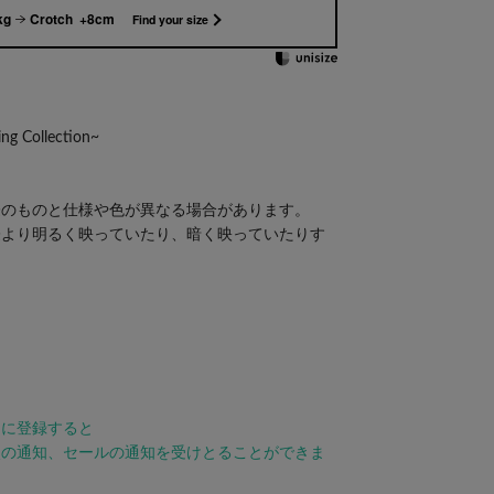
kg
Crotch +8cm
Find your size
ng Collection~
際のものと仕様や色が異なる場合があります。
際より明るく映っていたり、暗く映っていたりす
。
りに登録すると
点の通知、セールの通知を受けとることができま