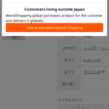
品番
0961050030
素材
アクリル100%
原産国
中国
サイズ
FREE
カテゴリ
トップス
>
ニッ
タイプ
レディース
ギフト
ラッピング
可
取り扱い
-
アイテムサイズ