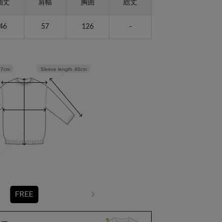
袖丈
肩幅
胸囲
総丈
46
57
126
-
Sleeve length
46cm
57cm
FREE