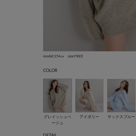
model:154㎝ size:FREE
COLOR
グレイッシュベ
アイボリー
サックスブルー
ージュ
DETAIL