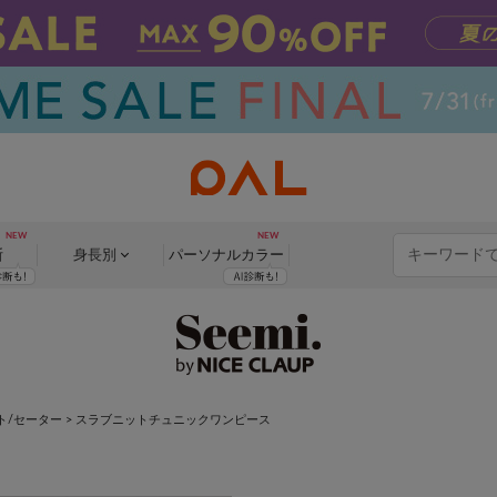
断
身長別
パーソナル
カラー
ト/セーター
>
スラブニットチュニックワンピース