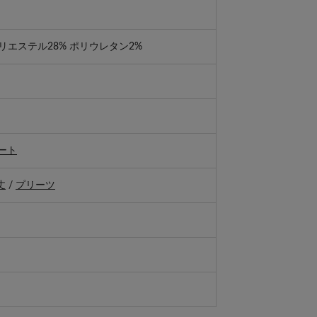
ポリエステル28% ポリウレタン2%
ート
丈
/
プリーツ