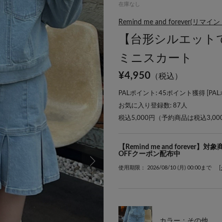
在庫なし
Remind me and forever
【台形シルエット
ミニスカート
¥
4,950
（税込）
PALポイント: 45ポイント獲得 [
PA
お気に入り登録数:
87
人
税込5,000円（予約商品は税込3,0
【Remind me and forev
OFFクーポン配布中
使用期限： 2026/08/10 (月) 00:00まで
カラー：その他