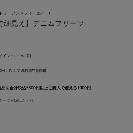
(リマインドミーアンドフォーエバー)
で細見え】デニムプリーツ
Lポイントについて
]
00円）以上で送料無料[
詳細
]
er】対象商品を合計税込5500円以上ご購入で使える1000円
[クーポン詳細はこちら]