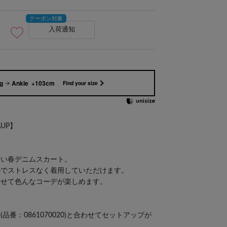
入荷通知
g
Ankle +103cm
Find your size
LAUP】
しい春デニムスカート。
のでストレスなく着用していただけます。
わせて色んなコーデが楽しめます。
番：0861070020)と合わせてセットアップが