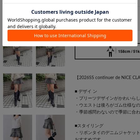
FREE/
在庫なし
158cm / 51k
【2026SS continuer de NICE C
■ デザイ ン
・プリーツデザインがかわいら
・ウエストは後ろがゴム仕様な
・季節感問わないので季節に合
■スタイリング
・リボンタイのデニムジャケット(品
おすすめです。