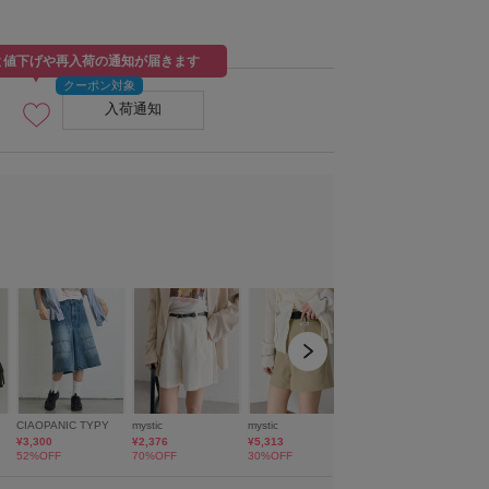
と値下げや再入荷の通知が届きます
入荷通知
H：158 骨格：ウェーブ