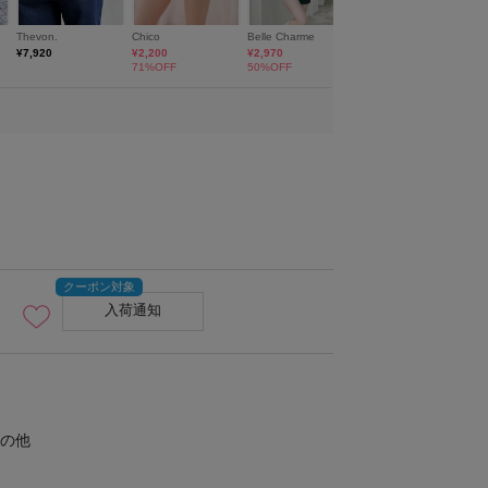
入荷通知
の他