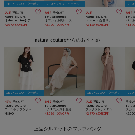
2BUY10％OFFクーポン
2BUY10％OFFクーポン
2BU



SALE
手洗い可
SALE
手洗い可
SALE
SALE
natural couture
natural couture
natural couture
natura
【sherbet line】アシメレースネック半袖ニット
オフショル風レースプルオーバー
〈osono〉配色リボンニット
¥
2,695
(
50%OFF
)
¥
2,750
(
50%OFF
)
¥
2,156
(
60%OFF
)
¥
1,87
natural coutureからのおすすめ
2BUY10％OFFクーポン
2BUY10％OFFクーポン
2BU



NEW
手洗い可
SALE
手洗い可
SALE
手洗い可
手洗い
natural couture
natural couture
natural couture
natura
ゴールドボタンジャケットドッキングワンピース
【SNSで人気】金釦テーラーワンピース
タックフレアポロワンピース
¥
8,800
¥
3,036
(
60%OFF
)
¥
2,970
(
50%OFF
)
¥
5,50
上品シルエットのフレアパンツ