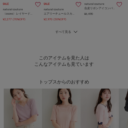
natural couture
SALE
SALE
合皮リボンアイコンバッグ
natural couture
natural couture
〈osono〉レイヤード風サロペ
エアリーチュールスカート
¥6,490
¥2,277
(70%OFF)
¥2,970
(50%OFF)
このアイテムを見た人は
こんなアイテムも見ています
トップスからのおすすめ