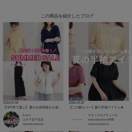
この商品を紹介したブログ
2026.07.04
2026.05.28
【OFF率で選ぶ】 夏のお得情報をお届けします🌞
【二の腕カバー】夏の半袖アイテム☀
k o t o
ナチュラルクチュール
エキア北千住店
naturalcouture本部
natural couture
natural couture