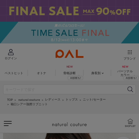
ログイン
ブランド
パーソナル
ベストヒット
オトナ
骨格診断
身長別
カラー
レディース
トップス
ニット/セーター
natural couture
TOP
袖口シアー強撚リブニット