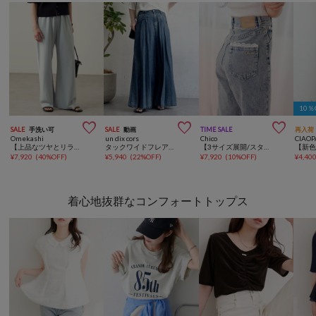
10



SALE
手洗い可
SALE
動画
TIME SALE
再入荷
Omekashi
un dix cors
Chico
CIAOP
【上品なツヤとリラクシーな履き心地/フレアシルエット】サテンバイアスイージーパンツ
タックワイドフレアパンツ
【3サイズ展開/スタイルアップ◎】レースデザインフレアデニム
¥
7,920
(
40%OFF
)
¥
5,940
(
22%OFF
)
¥
7,920
(
10%OFF
)
¥
4,40
着心地抜群なコンフォートトップス