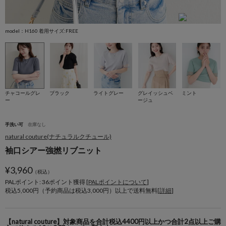
model：H160 着用サイズ:FREE
m
チャコールグレ
ブラック
ライトグレー
グレイッシュベ
ミント
ー
ージュ
手洗い可
在庫なし
natural couture(ナチュラルクチュール)
袖口シアー強撚リブニット
¥
3,960
（税込）
PALポイント: 36
ポイント獲得 [
PALポイントについて
]
税込5,000円（予約商品は税込3,000円）以上で送料無料[
詳細
]
【natural couture】対象商品を合計税込4400円以上かつ合計2点以上ご購