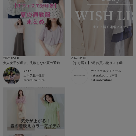
2026.05.08
2026.05.01
大人女子が選ぶ、失敗しない夏の通勤服🩵🫶🏻
【すぐ届く】5月お買い物リスト🛍️
k o t o
ナチュラルクチュール
エキア北千住店
naturalcouture本部
natural couture
natural couture