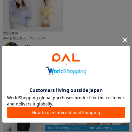
2026.04.07
春の着映えカラーアイテム🌸
k o t o
エキア北千住店
natural couture
2BUY10％OFFクーポン
2BUY10％OFFクーポン