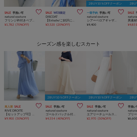
2BUY10％OFFクーポン
2BU



SALE
手洗い可
SALE
WEB限定
一部予約
手洗い可
SALE
natural couture
DISCOAT
natural couture
natura
フリンジ衿付きペプラムブラウス
【Enlude/ご好評につき新色追加！】アソート縦長ナンバーロゴTシャツ《ユニセックス》
シアーベロアギャザーＴ
¥
1,782
(
70%OFF
)
¥
3,520
(
20%OFF
)
¥
4,400
¥
4,85
シーズン感を楽しむスカート
2BUY10％OFFクーポン
2BUY10％OFFクーポン
2BU



再入荷
SALE
SALE
手洗い可
SALE
手洗い可
手洗い
RIVE DROITE
natural couture
natural couture
natura
【セットアップ可】リネンバイアススカート
ゴールドバックル付きラップフレアスカート
エアリーチュールスカート
¥
9,900
(
50%OFF
)
¥
4,554
(
40%OFF
)
¥
2,970
(
50%OFF
)
¥
6,60