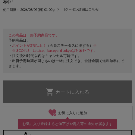
布中！
[クーポン詳細はこちら]
使用期限： 2026/08/09 (日) 01:00まで
この商品は一部予約商品です。
予約商品は、
・
ポイントが5%以上！
（会員ステータスに準ずる）
※
※ 3COINS、Lattice、baseyard tokyoは対象外です。
・注文後24時間以内はキャンセル可能です。
・出荷予定時期が同じものは一緒に注文でき、合計金額で送料無料にで
きます。
お気に入りに追加
お気に入り登録すると値下げや再入荷の通知が届きます