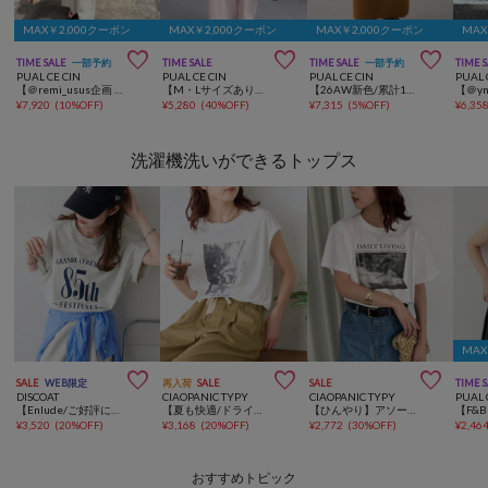
MAX￥2,000クーポン
MAX￥2,000クーポン
MAX￥2,000クーポン
MAX



TIME SALE
一部予約
TIME SALE
TIME SALE
一部予約
TIME 
PUAL CE CIN
PUAL CE CIN
PUAL CE CIN
PUAL 
【＠remi_usus企画 / 接触冷感+抗菌】カーブシルエットカットソーパンツ
【M・Lサイズあり】高密度コットン製品染めコクーンパンツ
【26AW新色/累計1万枚突破/-3kg見え/Du noir】ナロースカート
¥
7,920
(
10%OFF
)
¥
5,280
(
40%OFF
)
¥
7,315
(
5%OFF
)
¥
6,35
洗濯機洗いができるトップス
MAX



SALE
WEB限定
再入荷
SALE
SALE
TIME 
DISCOAT
CIAOPANIC TYPY
CIAOPANIC TYPY
PUAL 
【Enlude/ご好評につき新色追加！】アソート縦長ナンバーロゴTシャツ《ユニセックス》
【夏も快適/ドライタッチ】アソートフォトプリントフレンチスリーブTee
【ひんやり】アソートフォトプリントTee
¥
3,520
(
20%OFF
)
¥
3,168
(
20%OFF
)
¥
2,772
(
30%OFF
)
¥
2,46
おすすめトピック