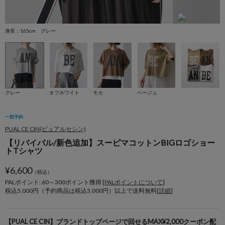
身長：165cm グレー
身
グレー
オフホワイト
モカ
ベージュ
一部予約
PUAL CE CIN(ピュアルセシン)
【リバイバル/新色追加】スーピマコットンBIGロゴショー
トTシャツ
¥
6,600
（税込）
PALポイント: 60
～
300
ポイント獲得 [
PALポイントについて
]
税込5,000円（予約商品は税込3,000円）以上で送料無料[
詳細
]
【PUAL CE CIN】ブランドトップページで回せるMAX¥2,000クーポン配