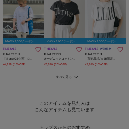
MAX￥2,000クーポン
MAX￥2,000クーポン
MAX￥2,000クーポン
TIME SALE
TIME SALE
TIME SALE
WEB限定
PUAL CE CIN
PUAL CE CIN
PUAL CE CIN
【＠yns628企画】ロゴ刺繍×プリント チュニックTシャツ
オーガニックコットンフレンチスリーブThrive T
【新色登場/WEB限定】リバースロゴTシャツ
¥6,358
(15%OFF)
¥5,280
(20%OFF)
¥5,940
(10%OFF)
このアイテムを見た人は
こんなアイテムも見ています
トップスからのおすすめ