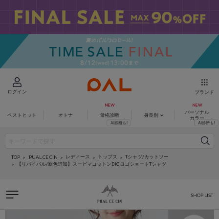
ログイン
ブランド
パーソナル
ベストヒット
オトナ
骨格診断
身長別
カラー
レディース
トップス
Tシャツ/カットソー
PUAL CE CIN
TOP
【リバイバル/新色追加】スーピマコットンBIGロゴショートTシャツ
SHOP LIST