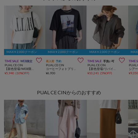
MAX￥2,000クーポン
MAX￥2,000クーポン
MAX￥2,000クーポン
MAX



TIME SALE
WEB限定
再入荷
予約
TIME SALE
手洗い可
TIME 
PUAL CE CIN
PUAL CE CIN
PUAL CE CIN
PUAL 
【新色登場/WEB限定】リバースロゴTシャツ
コーヒーフォトプリントTシャツ
【新色登場/リバイバル】ラミーオーバーシャツブラウス
¥
5,940
(
10%OFF
)
¥
6,930
¥
10,241
(
5%OFF
)
¥
9,35
PUAL CE CINからのおすすめ