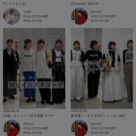
Tシャツまとめ
🌻summer SALE🌻
seino
denruri
PUAL CE CIN 本部
PUAL CE CIN 本部
PUAL CE CIN
PUAL CE CIN
2026.06.18
2026.05.30
51歳、モノトーン好き初夏コーデ
夏本番！！おすすめTシャツをご紹介
denruri
denruri
PUAL CE CIN 本部
PUAL CE CIN 本部
PUAL CE CIN
PUAL CE CIN