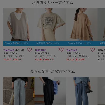
お腹周りカバーアイテム
MAX￥2,000クーポン
MAX￥2,000クーポン
MAX￥2,000クーポン
MAX



TIME SALE
手洗い可
TIME SALE
TIME SALE
手洗い
PUAL CE CIN
PUAL CE CIN
PUAL CE CIN
PUAL 
テープヤーンベスト
オーガニックコットンロゴプリントT
【＠sein___000企画/リバイバル/新色】ラミー2枚重ねペプラムブラウス
¥
6,237
(
10%OFF
)
¥
5,544
(
20%OFF
)
¥
8,415
(
15%OFF
)
¥
6,93
楽ちんな着心地のアイテム