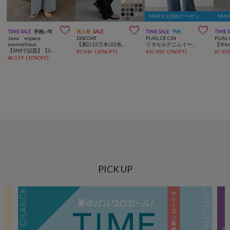
MAX￥2,000クーポン
MAX



TIME SALE
手洗い可
再入荷
SALE
TIME SALE
予約
TIME 
Jena espace
DISCOAT
PUAL CE CIN
PUAL 
merveilleux
【累計22万本/22色展開/7サイズ】－3kg見え！とろみイージーパンツ≪メンズサイズあり≫
リヨセルデニムイージーパンツ
【SNSで話題】【2サイズ展開/オールシーズン◎】デニムイージーパンツ
¥
5,346
(
10%OFF
)
¥
10,450
(
5%OFF
)
¥
7,92
¥
8,019
(
10%OFF
)
PICK UP