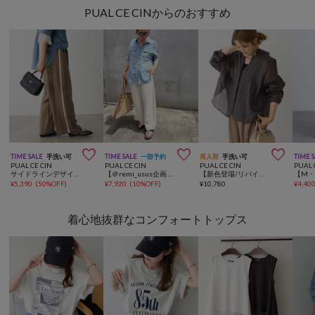
PUAL CE CINからのおすすめ



TIME SALE
手洗い可
TIME SALE
一部予約
再入荷
手洗い可
TIME 
PUAL CE CIN
PUAL CE CIN
PUAL CE CIN
PUAL 
サイドラインデザインパンツ
【＠remi_usus企画 / 接触冷感+抗菌】カーブシルエットカットソーパンツ
【新色登場/リバイバル】ラミーオーバーシャツブラウス
¥
5,390
(
50%OFF
)
¥
7,920
(
10%OFF
)
¥
10,780
¥
4,40
着心地抜群なコンフォートトップス