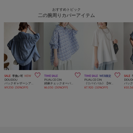
おすすめトピック
二の腕周りカバーアイテム



SALE
手洗い可
NEW
TIME SALE
TIME SALE
WEB限定
SALE
DOUDOU
PUAL CE CIN
PUAL CE CIN
DOUD
バックギャザーシアーデニムシャツ
綿麻チェックオーバーシャツブラウス
《リバイバル》【WEB限定/Du noir】チュールドッキングTシャツ
¥
9,350
(
50%OFF
)
¥
6,050
(
50%OFF
)
¥
7,920
(
10%OFF
)
¥
10,5