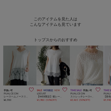
このアイテムを見た人は
こんなアイテムも見ています
トップスからのおすすめ



手洗い可
SALE
WEB限定
NEW
TIME SALE
手洗い可
TIME 
PUAL CE CIN
LOCUST
PUAL CE CIN
PUAL 
レースヘムノースリーブカットソー
【WEB限定】裾レースTシャツ
ストレッチレース×ドットチュールTシャツ
¥
6,930
¥
1,980
(
53%OFF
)
¥
3,465
(
50%OFF
)
¥
5,94