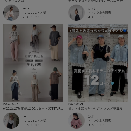
Tシャツまとめ
セールで買える☆垢抜けレースコーデ
seino
まっすー
PUAL CE CIN 本部
ウィング上大岡店
PUAL CE CIN
PUAL CE CIN
2026.06.25
2026.06.21
6/25.26.27限定🌈12:00スタートSET FAIR おすすめコーデBLOG
骨スト＆ぽっちゃりがオススメ💙真夏まで着れるデニムアイテム12コーデ🩵
norico
こば
PUAL CE CIN 本部
ウィング上大岡店
PUAL CE CIN
PUAL CE CIN