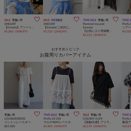



SALE
手洗い可
SALE
WEB限定
TIME SALE
手洗い可
TIME 
DISCOAT
DISCOAT
Remind me and
PUAL 
【Enlude】アソートローカルペーパーTシャツ《ユニセックス》
【Enlude/ご好評につき新色追加！】アソート縦長ナンバーロゴTシャツ《ユニセックス》
forever
【お気に入り登録数1万突破！】【プチプラ/即着映え！】裾レースノースリプルオーバー
¥
3,080
(
30%OFF
)
¥
3,520
(
20%OFF
)
¥
9,35
¥
2,552
(
20%OFF
)
おすすめトピック
お腹周りカバーアイテム



手洗い可
TIME SALE
手洗い可
SALE
手洗い可
TIME 
LOUNGEDRESS
PUAL CE CIN
COLONY 2139
PUAL 
コットンレースオールインワン
マルチWAYレースキャミブラウス
【接触冷感】アイラッシュ裾レースドッキングTシャツ
¥
25,300
¥
4,400
(
50%OFF
)
¥
2,695
(
50%OFF
)
¥
10,8