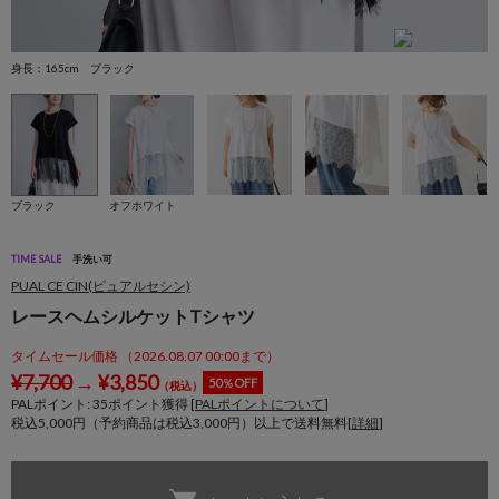
身長：165cm ブラック
ブラック
オフホワイト
TIME SALE
手洗い可
PUAL CE CIN(ピュアルセシン)
レースヘムシルケットTシャツ
タイムセール価格 （2026.08.07 00:00まで）
¥
7,700
→
¥
3,850
50％OFF
（税込）
PALポイント:
35
ポイント獲得 [
PALポイントについて
]
税込5,000円（予約商品は税込3,000円）以上で送料無料[
詳細
]