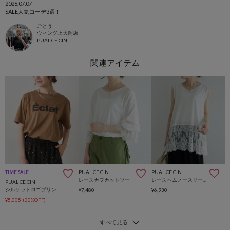
2026.07.07
SALE人気コーデ3選！
ごとう
ウィング上大岡店
PUAL CE CIN
PUAL CE CIN
PUAL CE CIN
TIME SALE
レースカフカットソー
レースヘムノースリーブカットソー
PUAL CE CIN
シルケットロゴプリント×刺繍Tシャツ
¥7,480
¥6,930
¥5,005
(30%OFF)