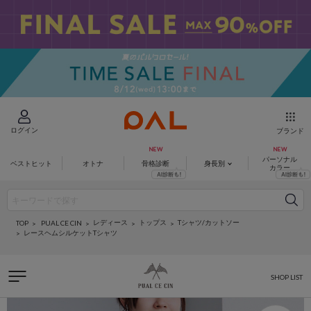
ログイン
ブランド
パーソナル
ベストヒット
オトナ
骨格診断
身長別
カラー
レディース
トップス
Tシャツ/カットソー
PUAL CE CIN
TOP
レースヘムシルケットTシャツ
SHOP LIST