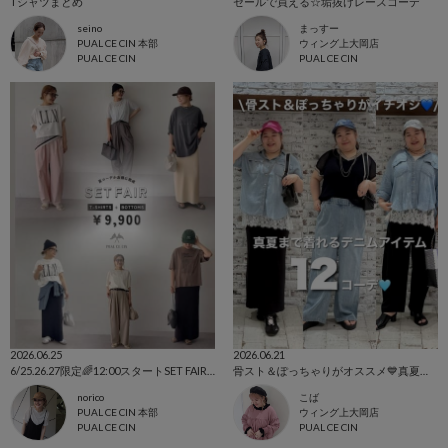
Tシャツまとめ
セールで買える☆垢抜けレースコーデ
seino
まっすー
PUAL CE CIN 本部
ウィング上大岡店
PUAL CE CIN
PUAL CE CIN
2026.06.25
2026.06.21
6/25.26.27限定🌈12:00スタートSET FAIR おすすめコーデBLOG
骨スト＆ぽっちゃりがオススメ💙真夏まで着れるデニムアイテム12コーデ🩵
norico
こば
PUAL CE CIN 本部
ウィング上大岡店
PUAL CE CIN
PUAL CE CIN