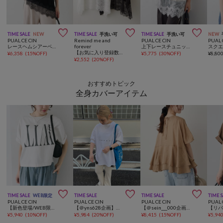



TIME SALE
NEW
TIME SALE
手洗い可
TIME SALE
手洗い可
NEW
PUAL CE CIN
Remind me and
PUAL CE CIN
PUAL 
レースヘムシアーベロアTシャツ
forever
上下レースチュニックキャミソール
【お気に入り登録数1万突破！】【プチプラ/即着映え！】裾レースノースリプルオーバー
¥
6,358
(
15%OFF
)
¥
5,775
(
30%OFF
)
¥
8,80
¥
2,552
(
20%OFF
)
おすすめトピック
全身カバーアイテム



TIME SALE
WEB限定
TIME SALE
TIME SALE
TIME 
PUAL CE CIN
PUAL CE CIN
PUAL CE CIN
PUAL 
【新色登場/WEB限定】リバースロゴTシャツ
【＠yns628企画】ロゴ刺繍×プリント チュニックTシャツ
【＠sein___000企画/リバイバル/新色】ラミー2枚重ねペプラムブラウス
¥
5,940
(
10%OFF
)
¥
5,984
(
20%OFF
)
¥
8,415
(
15%OFF
)
¥
5,94