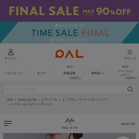
ログイン
ブランド
パーソナル
ベストヒット
オトナ
骨格診断
身長別
カラー
レディース
トップス
Tシャツ/カットソー
PUAL CE CIN
TOP
レースヘムシルケットTシャツ
SHOP LIST