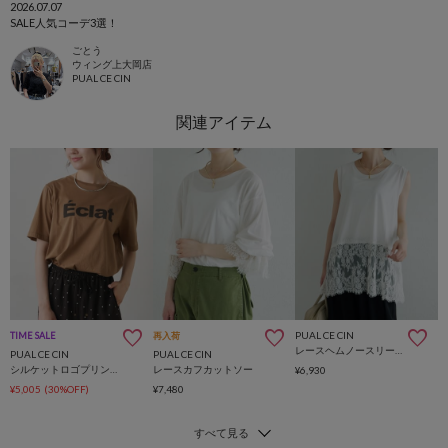
2026.07.07
SALE人気コーデ3選！
ごとう
ウィング上大岡店
PUAL CE CIN
PUAL CE CIN
TIME SALE
再入荷
レースヘムノースリーブカットソー
PUAL CE CIN
PUAL CE CIN
シルケットロゴプリント×刺繍Tシャツ
レースカフカットソー
¥6,930
¥5,005
(30%OFF)
¥7,480