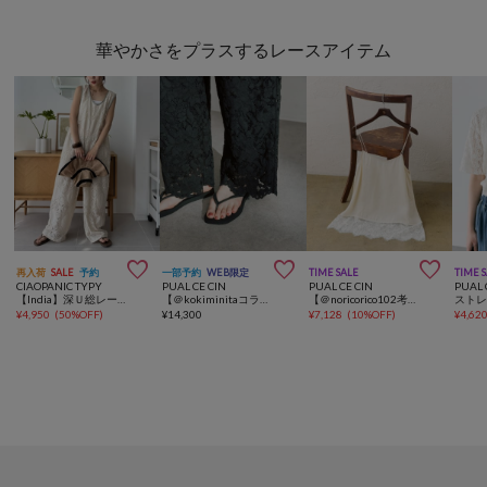
華やかさをプラスするレースアイテム



再入荷
SALE
予約
一部予約
WEB限定
TIME SALE
TIME 
CIAOPANIC TYPY
PUAL CE CIN
PUAL CE CIN
PUAL 
【India】深Ｕ総レースオールインワン
【＠kokiminitaコラボ】花柄コード刺繍スカラップレースパンツ
【＠noricorico102考案】サテン×レース レイヤードキャミソール
¥
4,950
(
50%OFF
)
¥
14,300
¥
7,128
(
10%OFF
)
¥
4,62