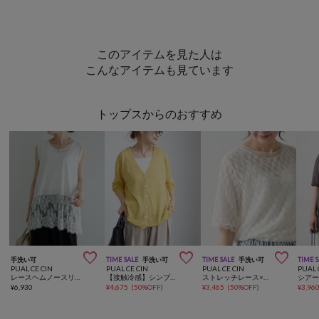
このアイテムを見た人は
こんなアイテムも見ています
トップスからのおすすめ



手洗い可
TIME SALE
手洗い可
TIME SALE
手洗い可
TIME 
PUAL CE CIN
PUAL CE CIN
PUAL CE CIN
PUAL 
レースヘムノースリーブカットソー
【接触冷感】シンプルVネックカーディガン
ストレッチレース×ドットチュールTシャツ
¥
6,930
¥
4,675
(
50%OFF
)
¥
3,465
(
50%OFF
)
¥
3,96