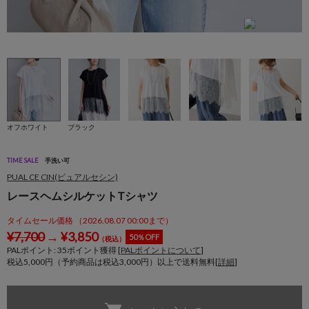
身
オフホワイト
ブラック
TIME SALE
手洗い可
PUAL CE CIN(ピュアルセシン)
レースヘムシルケットTシャツ
タイムセール価格 （2026.08.07 00:00まで）
¥
7,700
→
¥
3,850
50％OFF
（税込）
PALポイント:
35
ポイント獲得 [
PALポイントについて
]
税込5,000円（予約商品は税込3,000円）以上で送料無料[
詳細
]