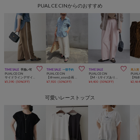
PUAL CE CINからのおすすめ



TIME SALE
手洗い可
TIME SALE
一部予約
TIME SALE
再入荷
PUAL CE CIN
PUAL CE CIN
PUAL CE CIN
PUAL 
サイドラインデザインパンツ
【＠remi_usus企画 / 接触冷感+抗菌】カーブシルエットカットソーパンツ
【M・Lサイズあり】高密度コットン製品染めコクーンパンツ
¥
5,390
(
50%OFF
)
¥
7,920
(
10%OFF
)
¥
4,400
(
50%OFF
)
¥
2,46
可愛いレーストップス