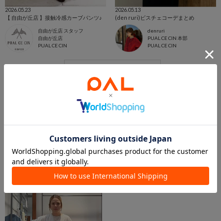
2026.05.23
2026.05.13
【 自由が丘店 】接触冷感カーブパンツ♪
(den ruri)ビスチェコーデまとめ
自由が丘店 スタッフ
denruri
自由が丘店
PUAL CE CIN 本部
PUAL CE CIN
PUAL CE CIN
この商品を紹介したパルクロPLAY