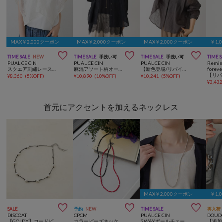
MAX￥2,000クーポン
MAX￥2,000クーポン
MAX￥2,000クーポン
￥1,



TIME SALE
NEW
TIME SALE
手洗い可
TIME SALE
手洗い可
TIME 
PUAL CE CIN
PUAL CE CIN
PUAL CE CIN
Remin
スクエア刺繍レースブラウス
麻混アソート柄オーバーシャツ
【新色登場/リバイバル】ラミーオーバーシャツブラウス
foreve
¥
8,360
(
5%OFF
)
¥
10,890
(
10%OFF
)
¥
10,241
(
5%OFF
)
¥
3,43
首元にアクセントを加えるネックレス
MAX￥2,000クーポン
￥1,



SALE
予約
NEW
TIME SALE
再入荷
DISCOAT
CPCM
PUAL CE CIN
DOUD
【GOLDY】コードビーズネックレス
カラービーズネックレス
2WAYボールチェーンネックレス