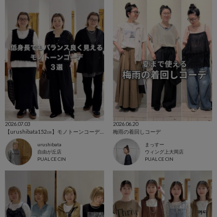
2026.07.03
2026.06.20
【urushibata152㎝】モノトーンコーデ3選
梅雨の着回しコーデ
urushibata
まっすー
自由が丘店
ウィング上大岡店
PUAL CE CIN
PUAL CE CIN