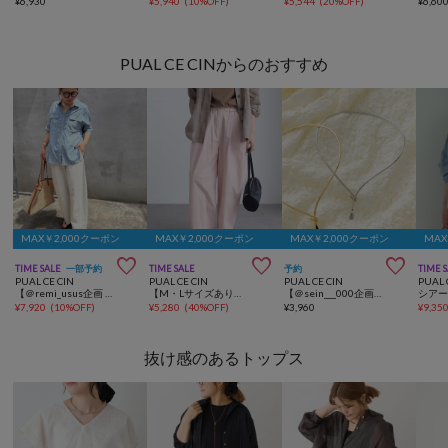
¥
6,930
¥
5,940
(
10%OFF
)
¥
5,544
(
20%OFF
)
¥
6,60
PUAL CE CINからのおすすめ
MAX￥2,000クーポン
MAX￥2,000クーポン
MAX￥2,000クーポン
MAX



TIME SALE
一部予約
TIME SALE
予約
TIME 
PUAL CE CIN
PUAL CE CIN
PUAL CE CIN
PUAL 
【＠remi_usus企画 / 接触冷感+抗菌】カーブシルエットカットソーパンツ
【M・Lサイズあり】高密度コットン製品染めコクーンパンツ
【＠sein___000企画】フロントフックメタルチョーカー
¥
7,920
(
10%OFF
)
¥
5,280
(
40%OFF
)
¥
3,960
¥
9,35
抜け感のあるトップス