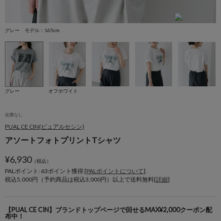
グレー モデル：165cm
オ
グレー
オフホワイト
在庫なし
PUAL CE CIN(ピュアルセシン)
アソートフォトプリントTシャツ
¥
6,930
（税込）
PALポイント: 63
ポイント獲得 [
PALポイントについて
]
税込5,000円（予約商品は税込3,000円）以上で送料無料[
詳細
]
【PUAL CE CIN】ブランドトップページで回せるMAX¥2,000クーポン配
布中！