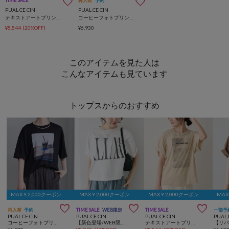
TIME SALE
再入荷
予約
PUAL CE CIN
PUAL CE CIN
テキストアートプリントTシャツ
コーヒーフォトプリントTシャツ
¥5,544
(20%OFF)
¥6,930
このアイテムを見た人は
こんなアイテムも見ています
トップスからのおすすめ
MAX￥2,000クーポン
MAX￥2,000クーポン
MAX￥2,000クーポン
MAX



再入荷
予約
TIME SALE
WEB限定
TIME SALE
一部予
PUAL CE CIN
PUAL CE CIN
PUAL CE CIN
PUAL 
コーヒーフォトプリントTシャツ
【新色登場/WEB限定】リバースロゴTシャツ
テキストアートプリントTシャツ