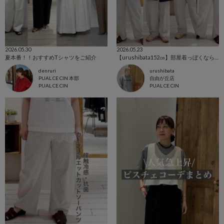
2026.05.30
2026.05.23
夏本番！！おすすめTシャツをご紹介
【urushibata152㎝】部屋着っぼくならないスウェットパンツコーデ
denruri
urushibata
PUAL CE CIN 本部
自由が丘店
PUAL CE CIN
PUAL CE CIN