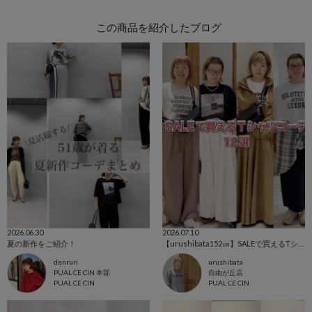
この商品を紹介したブログ
2026.06.30
2026.07.10
夏の新作をご紹介！
【urushibata152㎝】SALEで買えるTシャツコーデ12選
denruri
urushibata
PUAL CE CIN 本部
自由が丘店
PUAL CE CIN
PUAL CE CIN