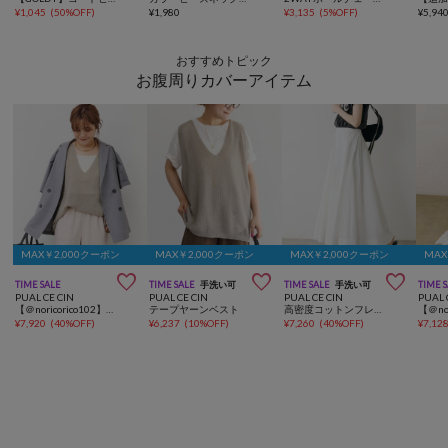
¥
1,045
(
50%OFF
)
¥
1,980
¥
3,135
(
5%OFF
)
¥
5,94
おすすめトピック
お腹周りカバーアイテム
MAX￥2,000クーポン
MAX￥2,000クーポン
MAX￥2,000クーポン
MAX



TIME SALE
TIME SALE
手洗い可
TIME SALE
手洗い可
TIME 
PUAL CE CIN
PUAL CE CIN
PUAL CE CIN
PUAL 
【＠noricorico102】ハーフスリーブダブルデザインテーラードジャケット
テープヤーンベスト
高密度コットンフレアスカート
¥
7,920
(
40%OFF
)
¥
6,237
(
10%OFF
)
¥
7,260
(
40%OFF
)
¥
7,12