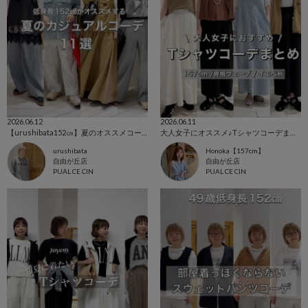
2026.06.12
2026.06.11
【urushibata152㎝】夏のオススメコーデ11選！
大人女子にオススメ♪Tシャツコーデまとめ
urushibata
Honoka【157cm】
自由が丘店
自由が丘店
PUAL CE CIN
PUAL CE CIN