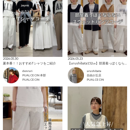
2026.05.30
2026.05.23
夏本番！！おすすめTシャツをご紹介
【urushibata152㎝】部屋着っぼくならないスウェットパンツコーデ
denruri
urushibata
PUAL CE CIN 本部
自由が丘店
PUAL CE CIN
PUAL CE CIN