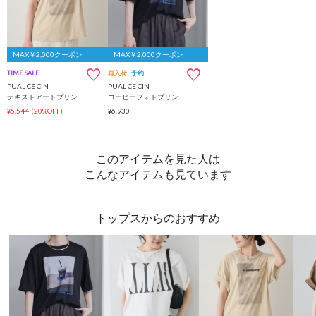
MAX￥2,000クーポン
MAX￥2,000クーポン
TIME SALE
再入荷
予約
PUAL CE CIN
PUAL CE CIN
テキストアートプリントTシャツ
コーヒーフォトプリントTシャツ
¥5,544
(20%OFF)
¥6,930
このアイテムを見た人は
こんなアイテムも見ています
トップスからのおすすめ