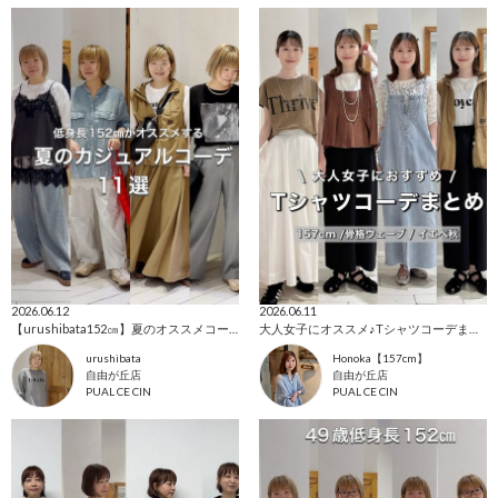
2026.06.12
2026.06.11
【urushibata152㎝】夏のオススメコーデ11選！
大人女子にオススメ♪Tシャツコーデまとめ
urushibata
Honoka【157cm】
自由が丘店
自由が丘店
PUAL CE CIN
PUAL CE CIN