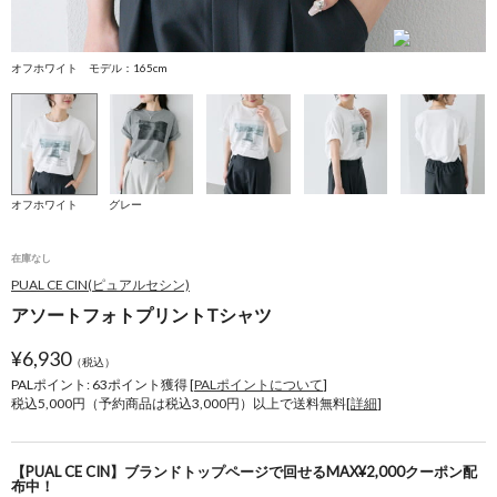
オフホワイト モデル：165cm
グ
オフホワイト
グレー
在庫なし
PUAL CE CIN(ピュアルセシン)
アソートフォトプリントTシャツ
¥
6,930
（税込）
PALポイント: 63
ポイント獲得 [
PALポイントについて
]
税込5,000円（予約商品は税込3,000円）以上で送料無料[
詳細
]
【PUAL CE CIN】ブランドトップページで回せるMAX¥2,000クーポン配
布中！