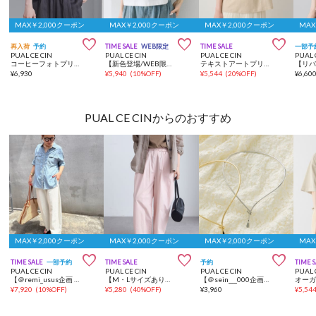
MAX￥2,000クーポン
MAX￥2,000クーポン
MAX￥2,000クーポン
MAX



再入荷
予約
TIME SALE
WEB限定
TIME SALE
一部予
PUAL CE CIN
PUAL CE CIN
PUAL CE CIN
PUAL 
コーヒーフォトプリントTシャツ
【新色登場/WEB限定】リバースロゴTシャツ
テキストアートプリントTシャツ
¥
6,930
¥
5,940
(
10%OFF
)
¥
5,544
(
20%OFF
)
¥
6,60
PUAL CE CINからのおすすめ
MAX￥2,000クーポン
MAX￥2,000クーポン
MAX￥2,000クーポン
MAX



TIME SALE
一部予約
TIME SALE
予約
TIME 
PUAL CE CIN
PUAL CE CIN
PUAL CE CIN
PUAL 
【＠remi_usus企画 / 接触冷感+抗菌】カーブシルエットカットソーパンツ
【M・Lサイズあり】高密度コットン製品染めコクーンパンツ
【＠sein___000企画】フロントフックメタルチョーカー
¥
7,920
(
10%OFF
)
¥
5,280
(
40%OFF
)
¥
3,960
¥
5,54