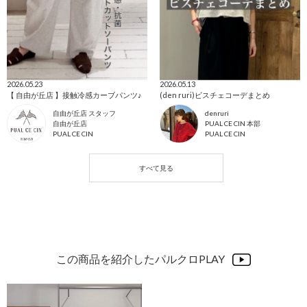
2026.05.23
2026.05.13
【 自由が丘店 】接触冷感カーブパンツ♪
(den ruri)ビスチェコーデまとめ
自由が丘店 スタッフ
denruri
自由が丘店
PUAL CE CIN 本部
PUAL CE CIN
PUAL CE CIN
この商品を紹介したパルクロPLAY