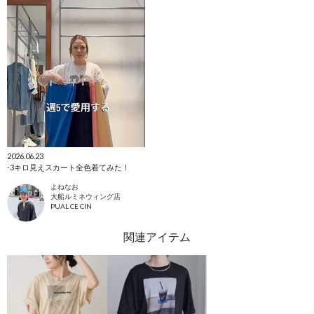
2026.06.23
-3キロ見えスカート全色着てみた！
よねなお
大船ルミネウィング店
PUAL CE CIN