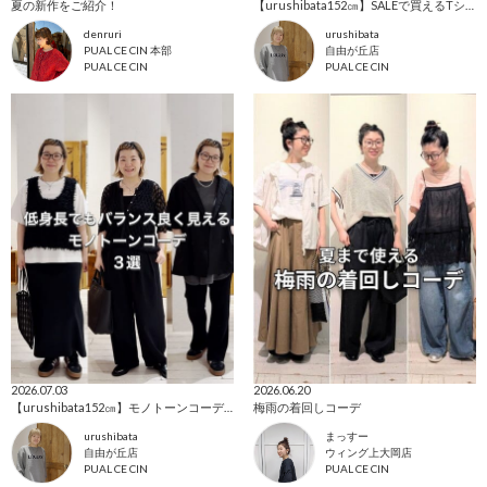
夏の新作をご紹介！
【urushibata152㎝】SALEで買えるTシャツコーデ12選
denruri
urushibata
PUAL CE CIN 本部
自由が丘店
PUAL CE CIN
PUAL CE CIN
2026.07.03
2026.06.20
【urushibata152㎝】モノトーンコーデ3選
梅雨の着回しコーデ
urushibata
まっすー
自由が丘店
ウィング上大岡店
PUAL CE CIN
PUAL CE CIN