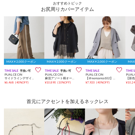
おすすめトピック
お尻周りカバーアイテム
MAX￥2,000クーポン
MAX￥2,000クーポン
MAX￥2,000クーポン
MAX



TIME SALE
手洗い可
TIME SALE
手洗い可
TIME SALE
TIME 
PUAL CE CIN
PUAL CE CIN
PUAL CE CIN
PUAL 
サイドラインデザインパンツ
麻混アソート柄オーバーシャツ
【＠noricorico102】ハーフスリーブダブルデザインテーラードジャケット
¥
6,468
(
40%OFF
)
¥
10,890
(
10%OFF
)
¥
7,920
(
40%OFF
)
¥
10,2
首元にアクセントを加えるネックレス