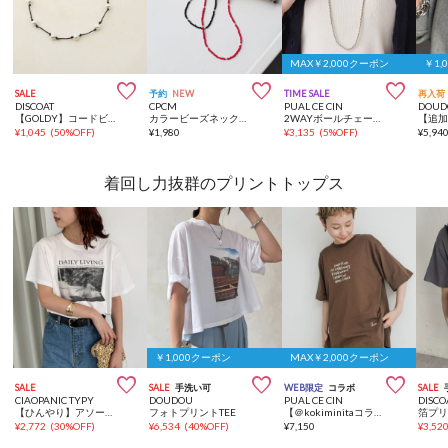
MAX￥2,000クーポン
￥1,



SALE
予約
NEW
TIME SALE
再入荷
DISCOAT
CPCM
PUAL CE CIN
DOUD
【GOLDY】コードビーズネックレス
カラービーズネックレス
2WAYボールチェーンネックレス
¥
1,045
(
50%OFF
)
¥
1,980
¥
3,135
(
5%OFF
)
¥
5,94
着回し力抜群のプリントトップス
￥1,000クーポン
MAX￥2,000クーポン



SALE
SALE
手洗い可
WEB限定
コラボ
SALE
CIAOPANIC TYPY
DOUDOU
PUAL CE CIN
DISCO
【ひんやり】アソートフォトプリントTee
フォトプリントTEE
【＠kokiminitaコラボ】ロゴプリント×ロゴ刺繍Tシャツ
箔プリ
¥
2,772
(
30%OFF
)
¥
6,534
(
40%OFF
)
¥
7,150
¥
3,52