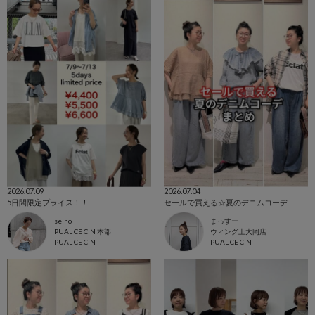
2026.07.09
2026.07.04
5日間限定プライス！！
セールで買える☆夏のデニムコーデ
seino
まっすー
PUAL CE CIN 本部
ウィング上大岡店
PUAL CE CIN
PUAL CE CIN