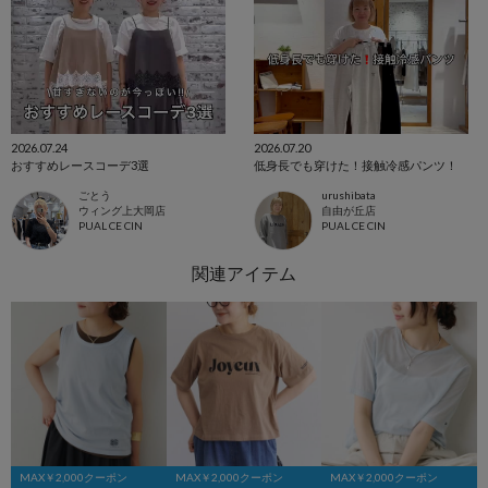
2026.07.24
2026.07.20
おすすめレースコーデ3選
低身長でも穿けた！接触冷感パンツ！
ごとう
urushibata
ウィング上大岡店
自由が丘店
PUAL CE CIN
PUAL CE CIN
MAX￥2,000クーポン
MAX￥2,000クーポン
MAX￥2,000クーポン