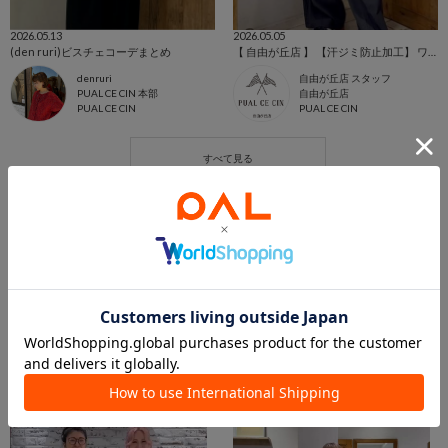
2026.05.13
2026.05.05
(den ruri)ビスチェコーデまとめ
【 自由が丘店 】 【汗ジミ防止加工】 ワンポイントロゴ刺繍Tシャツ
denruri
自由が丘店 スタッフ
PUAL CE CIN 本部
自由が丘店
PUAL CE CIN
PUAL CE CIN
この商品を紹介したパルクロPLAY