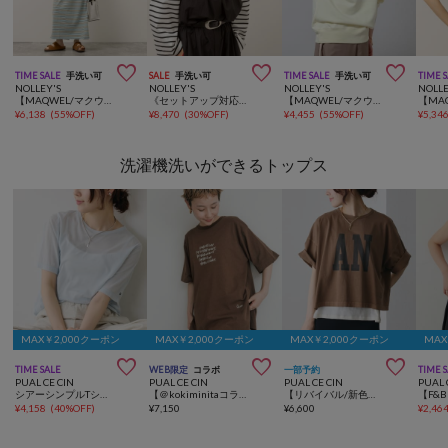



TIME SALE
手洗い可
SALE
手洗い可
TIME SALE
手洗い可
TIME 
NOLLEY'S
NOLLEY'S
NOLLEY'S
NOLLE
【MAQWEL/マクウェル】ウォッシャブルマルチボーダースキッパーワンピース
《セットアップ対応》【MAQWEL/マクウェル】ホルターネックキャミ
【MAQWEL/マクウェル】《セットアップ対応》AgfT HOODIE
¥
6,138
(
55%OFF
)
¥
8,470
(
30%OFF
)
¥
4,455
(
55%OFF
)
¥
5,34
洗濯機洗いができるトップス
MAX￥2,000クーポン
MAX￥2,000クーポン
MAX￥2,000クーポン
MAX



TIME SALE
WEB限定
コラボ
一部予約
TIME 
PUAL CE CIN
PUAL CE CIN
PUAL CE CIN
PUAL 
シアーシンプルTシャツ
【＠kokiminitaコラボ】ロゴプリント×ロゴ刺繍Tシャツ
【リバイバル/新色追加】スーピマコットンBIGロゴショートTシャツ
¥
4,158
(
40%OFF
)
¥
7,150
¥
6,600
¥
2,46