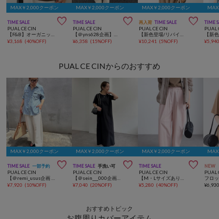
MAX￥2,000クーポン
MAX￥2,000クーポン
MAX￥2,000クーポン
MAX



TIME SALE
TIME SALE
再入荷
TIME SALE
TIME 
PUAL CE CIN
PUAL CE CIN
PUAL CE CIN
PUAL 
【F&B】オーガニックコットンTシャツ
【＠yns628企画】ロゴ刺繍×プリント チュニックTシャツ
【新色登場/リバイバル】ラミーオーバーシャツブラウス
¥
3,168
(
40%OFF
)
¥
6,358
(
15%OFF
)
¥
10,241
(
5%OFF
)
¥
5,94
PUAL CE CINからのおすすめ
MAX￥2,000クーポン
MAX￥2,000クーポン
MAX￥2,000クーポン
MAX



TIME SALE
一部予約
TIME SALE
手洗い可
TIME SALE
NEW
PUAL CE CIN
PUAL CE CIN
PUAL CE CIN
PUAL 
【＠remi_usus企画 / 接触冷感+抗菌】カーブシルエットカットソーパンツ
【＠sein___000企画】汗ジミ防止加工カットソーワンピース
【M・Lサイズあり】高密度コットン製品染めコクーンパンツ
¥
7,920
(
10%OFF
)
¥
7,040
(
20%OFF
)
¥
5,280
(
40%OFF
)
¥
6,93
おすすめトピック
お腹周りカバーアイテム