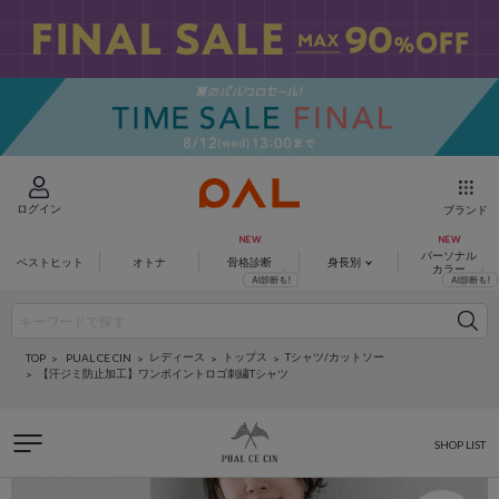
ログイン
ブランド
パーソナル
ベストヒット
オトナ
骨格診断
身長別
カラー
レディース
トップス
Tシャツ/カットソー
PUAL CE CIN
TOP
【汗ジミ防止加工】ワンポイントロゴ刺繍Tシャツ
SHOP LIST