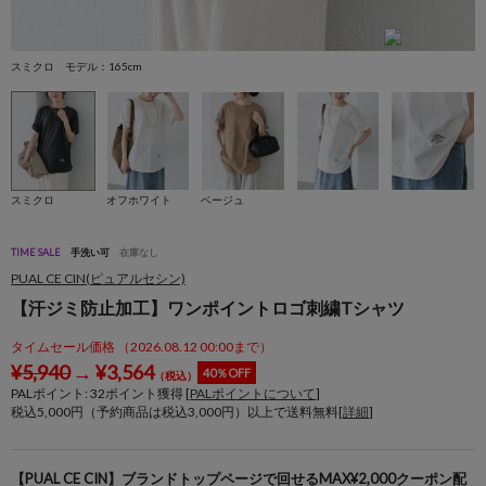
スミクロ モデル：165cm
オ
スミクロ
オフホワイト
ベージュ
TIME SALE
手洗い可
在庫なし
PUAL CE CIN(ピュアルセシン)
【汗ジミ防止加工】ワンポイントロゴ刺繍Tシャツ
タイムセール価格 （2026.08.12 00:00まで）
¥
5,940
→
¥
3,564
40％OFF
（税込）
PALポイント:
32
ポイント獲得 [
PALポイントについて
]
税込5,000円（予約商品は税込3,000円）以上で送料無料[
詳細
]
【PUAL CE CIN】ブランドトップページで回せるMAX¥2,000クーポン配