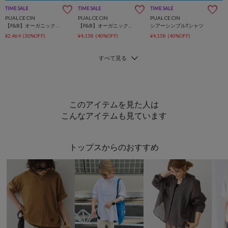
TIME SALE
TIME SALE
TIME SALE
PUAL CE CIN
PUAL CE CIN
PUAL CE CIN
【F&B】オーガニックコットンノースリーブT
【F&B】オーガニックコットンガーゼTシャツ
シアーシンプルTシャツ
¥2,464
(30%OFF)
¥4,158
(40%OFF)
¥4,158
(40%OFF)
このアイテムを見た人は
こんなアイテムも見ています
トップスからのおすすめ