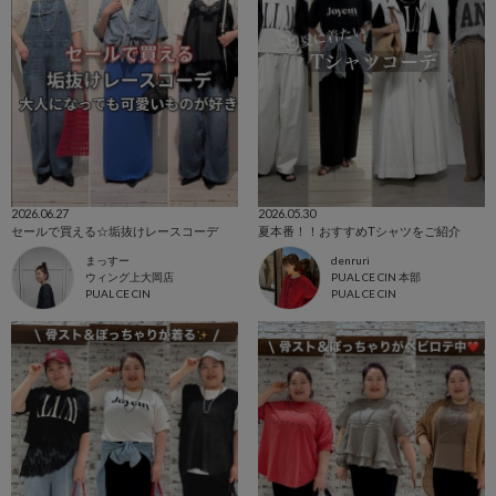
2026.06.27
2026.05.30
セールで買える☆垢抜けレースコーデ
夏本番！！おすすめTシャツをご紹介
まっすー
denruri
ウィング上大岡店
PUAL CE CIN 本部
PUAL CE CIN
PUAL CE CIN