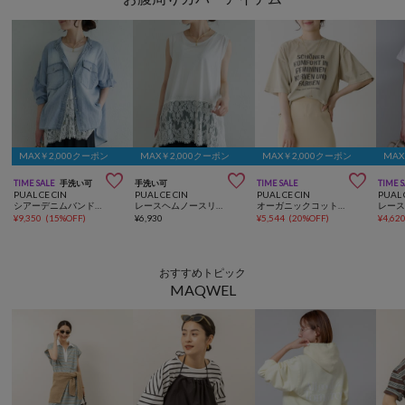
MAX￥2,000クーポン
MAX￥2,000クーポン
MAX￥2,000クーポン
MAX



TIME SALE
手洗い可
手洗い可
TIME SALE
TIME 
PUAL CE CIN
PUAL CE CIN
PUAL CE CIN
PUAL 
シアーデニムバンドカラーブラウス
レースヘムノースリーブカットソー
オーガニックコットンロゴプリントT
¥
9,350
(
15%OFF
)
¥
6,930
¥
5,544
(
20%OFF
)
¥
4,62
おすすめトピック
MAQWEL