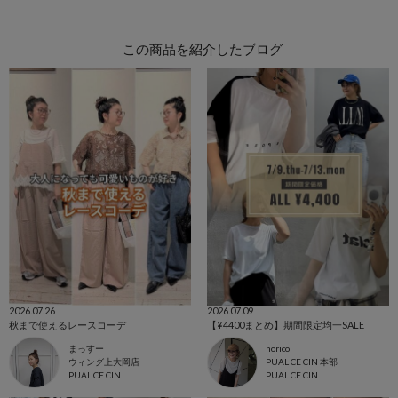
この商品を紹介したブログ
2026.07.26
2026.07.09
秋まで使えるレースコーデ
【¥4400まとめ】期間限定均一SALE
まっすー
norico
ウィング上大岡店
PUAL CE CIN 本部
PUAL CE CIN
PUAL CE CIN