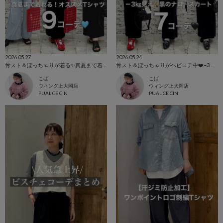
2026.05.27
2026.05.24
骨スト＆ぽっちゃりが着る✨真夏まで着れる！オススメTシャツ9コーデ🩵
骨スト＆ぽっちゃりがヘビロテ中❤️−3㎏見え✨黒のナロースカート７コーデ🖤
こば
こば
ウィング上大岡店
ウィング上大岡店
PUAL CE CIN
PUAL CE CIN