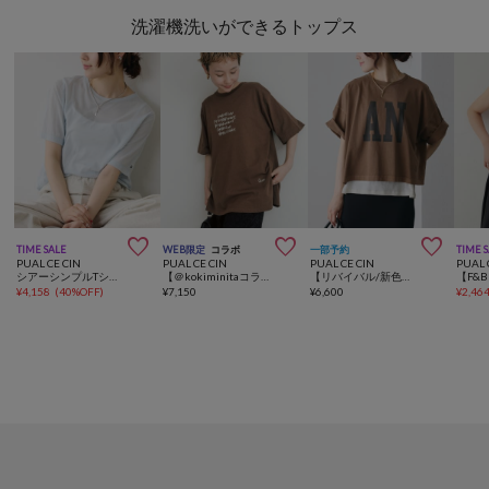
洗濯機洗いができるトップス



TIME SALE
WEB限定
コラボ
一部予約
TIME 
PUAL CE CIN
PUAL CE CIN
PUAL CE CIN
PUAL 
シアーシンプルTシャツ
【＠kokiminitaコラボ】ロゴプリント×ロゴ刺繍Tシャツ
【リバイバル/新色追加】スーピマコットンBIGロゴショートTシャツ
¥
4,158
(
40%OFF
)
¥
7,150
¥
6,600
¥
2,46