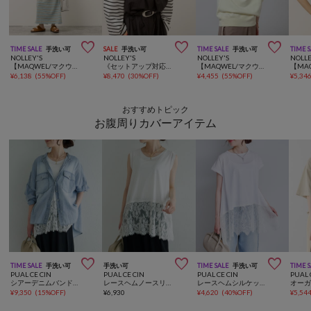



TIME SALE
手洗い可
SALE
手洗い可
TIME SALE
手洗い可
TIME 
NOLLEY'S
NOLLEY'S
NOLLEY'S
NOLLE
【MAQWEL/マクウェル】ウォッシャブルマルチボーダースキッパーワンピース
《セットアップ対応》【MAQWEL/マクウェル】ホルターネックキャミ
【MAQWEL/マクウェル】《セットアップ対応》AgfT HOODIE
¥
6,138
(
55%OFF
)
¥
8,470
(
30%OFF
)
¥
4,455
(
55%OFF
)
¥
5,34
おすすめトピック
お腹周りカバーアイテム



TIME SALE
手洗い可
手洗い可
TIME SALE
手洗い可
TIME 
PUAL CE CIN
PUAL CE CIN
PUAL CE CIN
PUAL 
シアーデニムバンドカラーブラウス
レースヘムノースリーブカットソー
レースヘムシルケットTシャツ
¥
9,350
(
15%OFF
)
¥
6,930
¥
4,620
(
40%OFF
)
¥
5,54