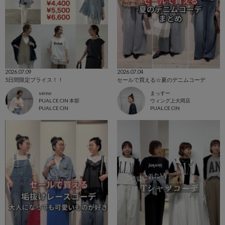
2026.07.09
2026.07.04
5日間限定プライス！！
セールで買える☆夏のデニムコーデ
seino
まっすー
PUAL CE CIN 本部
ウィング上大岡店
PUAL CE CIN
PUAL CE CIN