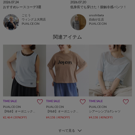
2026.07.24
2026.07.20
おすすめレースコーデ3選
低身長でも穿けた！接触冷感パンツ！
ごとう
urushibata
ウィング上大岡店
自由が丘店
PUAL CE CIN
PUAL CE CIN
TIME SALE
TIME SALE
TIME SALE
PUAL CE CIN
PUAL CE CIN
PUAL CE CIN
【F&B】オーガニックコットンノースリーブT
【F&B】オーガニックコットンガーゼTシャツ
シアーシンプルTシャツ
¥2,464
(30%OFF)
¥4,158
(40%OFF)
¥4,158
(40%OFF)