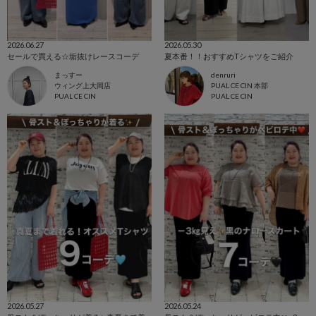
2026.06.27
2026.05.30
セールで買える☆垢抜けレースコーデ
夏本番！！おすすめTシャツをご紹介
まっすー
denruri
ウィング上大岡店
PUAL CE CIN 本部
PUAL CE CIN
PUAL CE CIN
2026.05.27
2026.05.24