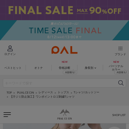
ログイン
ブランド
パーソナル
ベストヒット
オトナ
骨格診断
身長別
カラー
レディース
トップス
Tシャツ/カットソー
PUAL CE CIN
TOP
【汗ジミ防止加工】ワンポイントロゴ刺繍Tシャツ
SHOP LIST