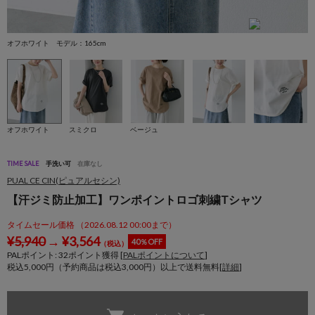
オフホワイト モデル：165cm
ス
オフホワイト
スミクロ
ベージュ
TIME SALE
手洗い可
在庫なし
PUAL CE CIN(ピュアルセシン)
【汗ジミ防止加工】ワンポイントロゴ刺繍Tシャツ
タイムセール価格 （2026.08.12 00:00まで）
¥
5,940
→
¥
3,564
40％OFF
（税込）
PALポイント:
32
ポイント獲得 [
PALポイントについて
]
税込5,000円（予約商品は税込3,000円）以上で送料無料[
詳細
]