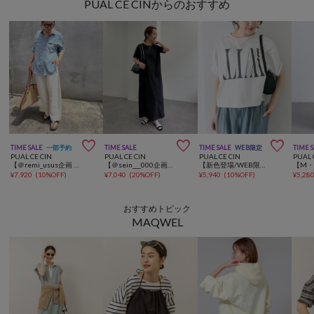
PUAL CE CINからのおすすめ



TIME SALE
一部予約
TIME SALE
TIME SALE
WEB限定
TIME 
PUAL CE CIN
PUAL CE CIN
PUAL CE CIN
PUAL 
【＠remi_usus企画 / 接触冷感+抗菌】カーブシルエットカットソーパンツ
【＠sein___000企画】汗ジミ防止加工カットソーワンピース
【新色登場/WEB限定】リバースロゴTシャツ
¥
7,920
(
10%OFF
)
¥
7,040
(
20%OFF
)
¥
5,940
(
10%OFF
)
¥
5,28
おすすめトピック
MAQWEL