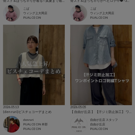
骨スト＆ぽっちゃりが着る✨真夏まで着れる！オススメTシャツ9コーデ🩵
骨スト＆ぽっちゃりがヘビロテ中❤️−3㎏見え✨黒のナロースカート７コーデ🖤
こば
こば
ウィング上大岡店
ウィング上大岡店
PUAL CE CIN
PUAL CE CIN
2026.05.13
2026.05.05
(den ruri)ビスチェコーデまとめ
【 自由が丘店 】 【汗ジミ防止加工】 ワンポイントロゴ刺繍Tシャツ
denruri
自由が丘店 スタッフ
PUAL CE CIN 本部
自由が丘店
PUAL CE CIN
PUAL CE CIN