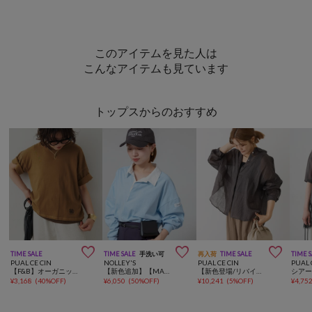
このアイテムを見た人は
こんなアイテムも見ています
トップスからのおすすめ



TIME SALE
TIME SALE
手洗い可
再入荷
TIME SALE
TIME 
PUAL CE CIN
NOLLEY'S
PUAL CE CIN
PUAL 
【F&B】オーガニックコットンTシャツ
【新色追加】【MAQWEL/マクウェル】ウォッシャブルBIGラガーシャツ
【新色登場/リバイバル】ラミーオーバーシャツブラウス
¥
3,168
(
40%OFF
)
¥
6,050
(
50%OFF
)
¥
10,241
(
5%OFF
)
¥
4,75