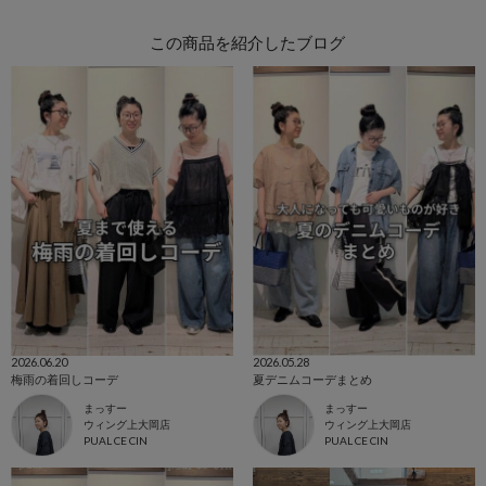
この商品を紹介したブログ
2026.06.20
2026.05.28
梅雨の着回しコーデ
夏デニムコーデまとめ
まっすー
まっすー
ウィング上大岡店
ウィング上大岡店
PUAL CE CIN
PUAL CE CIN