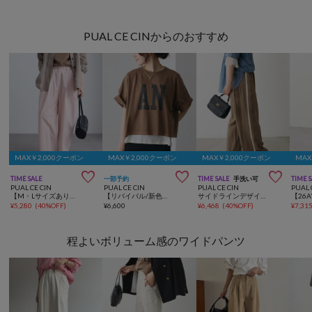
PUAL CE CINからのおすすめ
MAX￥2,000クーポン
MAX￥2,000クーポン
MAX￥2,000クーポン
MAX



TIME SALE
一部予約
TIME SALE
手洗い可
TIME 
PUAL CE CIN
PUAL CE CIN
PUAL CE CIN
PUAL 
【M・Lサイズあり】高密度コットン製品染めコクーンパンツ
【リバイバル/新色追加】スーピマコットンBIGロゴショートTシャツ
サイドラインデザインパンツ
¥
5,280
(
40%OFF
)
¥
6,600
¥
6,468
(
40%OFF
)
¥
7,31
程よいボリューム感のワイドパンツ