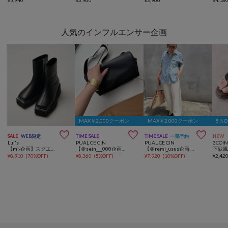
人気のインフルエンサー企画
MAX￥2,000クーポン
MAX￥2,000クーポン
5％



SALE
WEB限定
TIME SALE
TIME SALE
一部予約
NEW
Lui's
PUAL CE CIN
PUAL CE CIN
3COIN
【mi-企画】スクエアトゥブーツ
【＠sein___000企画】タッセルチャームショルダーBAG
【＠remi_usus企画 / 接触冷感+抗菌】カーブシルエットカットソーパンツ
¥
8,910
(
70%OFF
)
¥
8,360
(
5%OFF
)
¥
7,920
(
10%OFF
)
¥
2,42