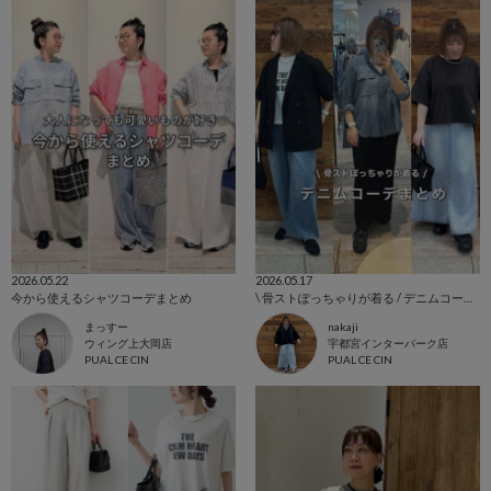
2026.05.22
2026.05.17
今から使えるシャツコーデまとめ
\ 骨ストぽっちゃりが着る / デニムコーデまとめ
まっすー
nakaji
ウィング上大岡店
宇都宮インターパーク店
PUAL CE CIN
PUAL CE CIN