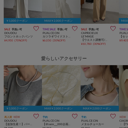
￥1,000クーポン
MAX￥2,000クーポン
MAX



SALE
手洗い可
TIME SALE
手洗い可
SALE
手洗い可
TIME 
DOUDOU
PUAL CE CIN
CAPRICIEUX
PUAL 
フロントホックパンツ
カツラギワイドストレートパンツ
LE'MAGE
【ウエスト調整可/低身長サイズあり】2タックチノパン
¥
4,950
(
70%OFF
)
¥
6,050
(
50%OFF
)
¥
9,40
¥
10,780
(
30%OFF
)
愛らしいアクセサリー
￥1,000クーポン
MAX￥2,000クーポン
MAX￥2,000クーポン



再入荷
NEW
予約
予約
NEW
DOUDOU
PUAL CE CIN
PUAL CE CIN
CIAOP
【追加生産！】パール×チェーンネックレス
【＠sein___000企画】フロントフックメタルチョーカー
メタルチョーカー
¥
5,940
¥
3,960
¥
3,960
¥
4,18