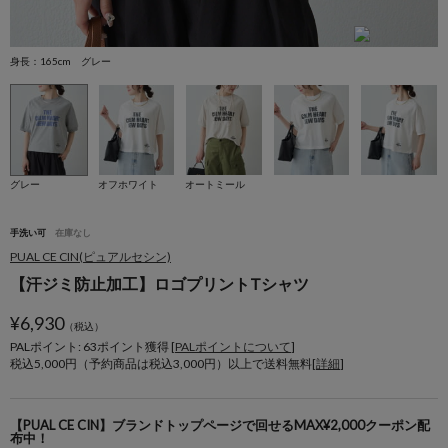
身長：165cm グレー
身
グレー
オフホワイト
オートミール
手洗い可
在庫なし
PUAL CE CIN(ピュアルセシン)
【汗ジミ防止加工】ロゴプリントTシャツ
¥
6,930
（税込）
PALポイント: 63
ポイント獲得 [
PALポイントについて
]
税込5,000円（予約商品は税込3,000円）以上で送料無料[
詳細
]
【PUAL CE CIN】ブランドトップページで回せるMAX¥2,000クーポン配
布中！