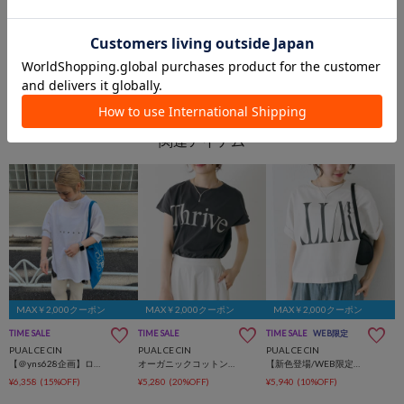
2026.04.28
2026.04.25
【本部ブログ】4/26発売♪WEB先行予約アイテムコーデまとめ
【4/25・26 NEW】PRE ORDER - April -
本部 スタッフ
本部 スタッフ
PUAL CE CIN 本部
PUAL CE CIN 本部
PUAL CE CIN
PUAL CE CIN
MAX￥2,000クーポン
MAX￥2,000クーポン
MAX￥2,000クーポン
TIME SALE
TIME SALE
TIME SALE
WEB限定
PUAL CE CIN
PUAL CE CIN
PUAL CE CIN
【＠yns628企画】ロゴ刺繍×プリント チュニックTシャツ
オーガニックコットンフレンチスリーブThrive T
【新色登場/WEB限定】リバースロゴTシャツ
¥6,358
(15%OFF)
¥5,280
(20%OFF)
¥5,940
(10%OFF)