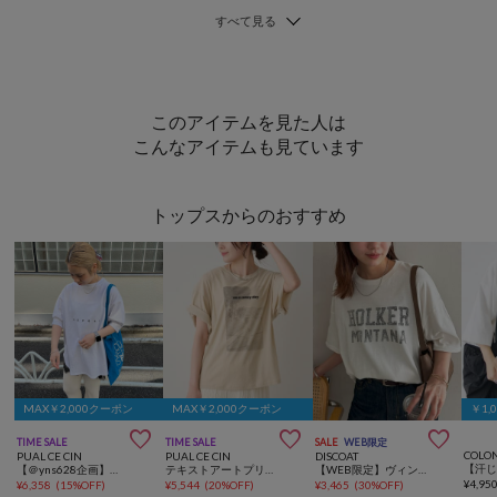
このアイテムを見た人は
こんなアイテムも見ています
トップスからのおすすめ
MAX￥2,000クーポン
MAX￥2,000クーポン
￥1,



TIME SALE
TIME SALE
SALE
WEB限定
COLO
PUAL CE CIN
PUAL CE CIN
DISCOAT
【＠yns628企画】ロゴ刺繍×プリント チュニックTシャツ
テキストアートプリントTシャツ
【WEB限定】ヴィンテージグラフィックTシャツ
¥
4,95
¥
6,358
(
15%OFF
)
¥
5,544
(
20%OFF
)
¥
3,465
(
30%OFF
)