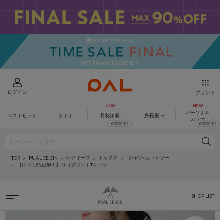
ログイン
ブランド
パーソナル
ベストヒット
オトナ
骨格診断
身長別
カラー
レディース
トップス
Tシャツ/カットソー
PUAL CE CIN
TOP
【汗ジミ防止加工】ロゴプリントTシャツ
SHOP LIST