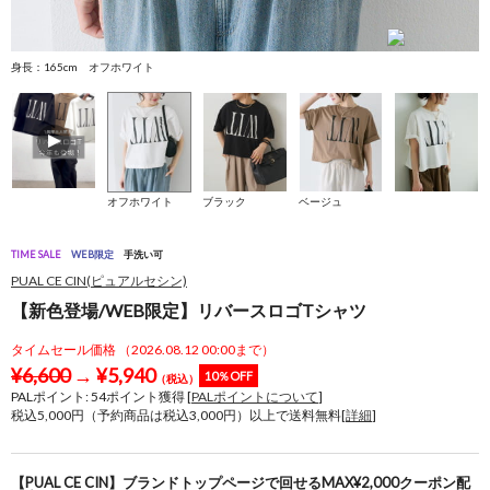
身長：165cm オフホワイト
身
オフホワイト
ブラック
ベージュ
TIME SALE
WEB限定
手洗い可
PUAL CE CIN(ピュアルセシン)
【新色登場/WEB限定】リバースロゴTシャツ
タイムセール価格 （2026.08.12 00:00まで）
¥
6,600
→
¥
5,940
10％OFF
（税込）
PALポイント:
54
ポイント獲得 [
PALポイントについて
]
税込5,000円（予約商品は税込3,000円）以上で送料無料[
詳細
]
【PUAL CE CIN】ブランドトップページで回せるMAX¥2,000クーポン配