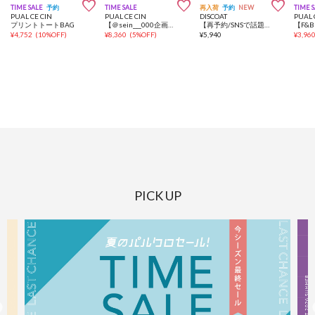



TIME SALE
予約
TIME SALE
再入荷
予約
NEW
TIME 
PUAL CE CIN
PUAL CE CIN
DISCOAT
PUAL 
プリントトートBAG
【＠sein___000企画】タッセルチャームショルダーBAG
【再予約/SNSで話題！/撥水/軽量】シアーリップバックパック
¥
4,752
(
10%OFF
)
¥
8,360
(
5%OFF
)
¥
5,940
¥
3,96
PICK UP