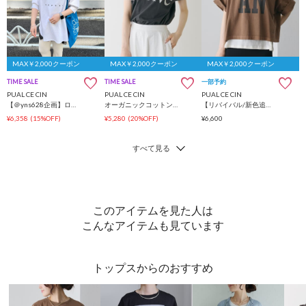
MAX￥2,000クーポン
MAX￥2,000クーポン
MAX￥2,000クーポン
TIME SALE
TIME SALE
一部予約
PUAL CE CIN
PUAL CE CIN
PUAL CE CIN
【＠yns628企画】ロゴ刺繍×プリント チュニックTシャツ
オーガニックコットンフレンチスリーブThrive T
【リバイバル/新色追加】スーピマコットンBIGロゴショートTシャツ
¥6,358
(15%OFF)
¥5,280
(20%OFF)
¥6,600
このアイテムを見た人は
こんなアイテムも見ています
トップスからのおすすめ