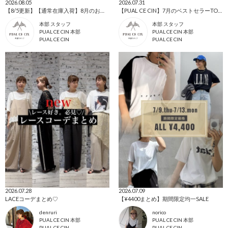
2026.08.05
2026.07.31
【8/5更新】【通常在庫入荷】8月のお買い物リスト🛍️
【PUAL CE CIN】7月のベストセラーTOP10
本部 スタッフ
本部 スタッフ
PUAL CE CIN 本部
PUAL CE CIN 本部
PUAL CE CIN
PUAL CE CIN
2026.07.28
2026.07.09
LACEコーデまとめ♡
【¥4400まとめ】期間限定均一SALE
denruri
norico
PUAL CE CIN 本部
PUAL CE CIN 本部
PUAL CE CIN
PUAL CE CIN