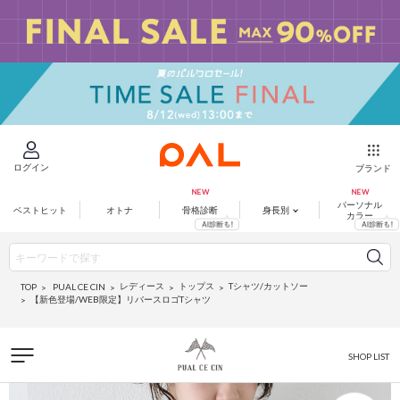
ログイン
ブランド
パーソナル
ベストヒット
オトナ
骨格診断
身長別
カラー
レディース
トップス
Tシャツ/カットソー
PUAL CE CIN
TOP
【新色登場/WEB限定】リバースロゴTシャツ
SHOP LIST