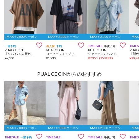
MAX￥2,000クーポン
MAX￥2,000クーポン
MAX￥2,000クーポン
MAX



一部予約
再入荷
予約
TIME SALE
手洗い可
TIME 
PUAL CE CIN
PUAL CE CIN
PUAL CE CIN
PUAL 
【リバイバル/新色追加】スーピマコットンBIGロゴショートTシャツ
コーヒーフォトプリントTシャツ
シアーデニムバンドカラーブラウス
¥
6,600
¥
6,930
¥
9,350
(
15%OFF
)
¥
10,2
PUAL CE CINからのおすすめ
MAX￥2,000クーポン
MAX￥2,000クーポン
MAX￥2,000クーポン
MAX



TIME SALE
一部予約
TIME SALE
TIME SALE
手洗い可
TIME 