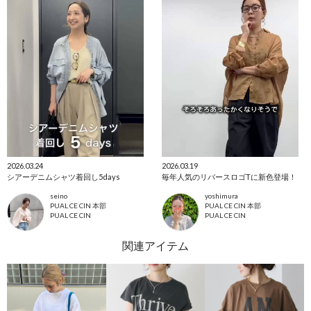
2026.03.24
2026.03.19
シアーデニムシャツ着回し5days
毎年人気のリバースロゴTに新色登場！
seino
yoshimura
PUAL CE CIN 本部
PUAL CE CIN 本部
PUAL CE CIN
PUAL CE CIN