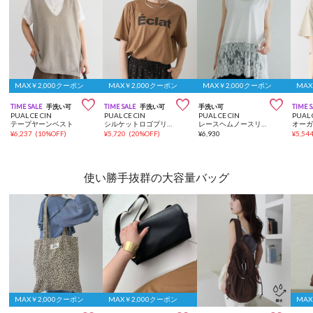
MAX￥2,000クーポン
MAX￥2,000クーポン
MAX￥2,000クーポン
MAX



TIME SALE
手洗い可
TIME SALE
手洗い可
手洗い可
TIME 
PUAL CE CIN
PUAL CE CIN
PUAL CE CIN
PUAL 
テープヤーンベスト
シルケットロゴプリント×刺繍Tシャツ
レースヘムノースリーブカットソー
¥
6,237
(
10%OFF
)
¥
5,720
(
20%OFF
)
¥
6,930
¥
5,54
使い勝手抜群の大容量バッグ
MAX￥2,000クーポン
MAX￥2,000クーポン
MAX