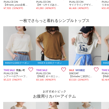
PUAL CE CIN
PUAL CE CIN
PUAL CE CIN
PUAL 
【＠remi_usus企画 / 接触冷感+抗菌】カーブシルエットカットソーパンツ
【M・Lサイズあり】高密度コットン製品染めコクーンパンツ
サイドラインデザインパンツ
¥
7,920
(
10%OFF
)
¥
5,280
(
40%OFF
)
¥
6,468
(
40%OFF
)
¥
10,4
一枚でさらっと着れるシンプルトップス
MAX￥2,000クーポン
MAX￥2,000クーポン
MAX



TIME SALE
手洗い可
TIME SALE
SALE
WEB限定
TIME 
PUAL CE CIN
PUAL CE CIN
DISCOAT
PUAL 
シアーベロアハーフスリーブT
【F&B】オーガニックコットンTシャツ
【Enlude/ご好評につき新色追加！】アソート縦長ナンバーロゴTシャツ《ユニセックス》
¥
5,225
(
5%OFF
)
¥
3,168
(
40%OFF
)
¥
3,520
(
20%OFF
)
¥
2,46
おすすめトピック
お腹周りカバーアイテム