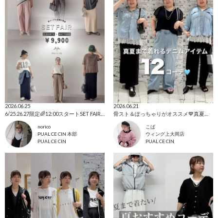
2026.06.25
2026.06.21
6/25.26.27限定🌈12:00スタートSET FAIR おすすめコーデBLOG
骨スト＆ぽっちゃりがオススメ💙真夏まで着れるデニムアイテム12コーデ🩵
norico
こば
PUAL CE CIN 本部
ウィング上大岡店
PUAL CE CIN
PUAL CE CIN