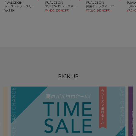
PUAL CE CIN
PUAL CE CIN
PUAL CE CIN
PUAL 
レースヘムノースリーブカットソー
マルチWAYレースキャミブラウス
綿麻チェックオーバーシャツブラウス
¥
6,930
¥
4,400
(
50%OFF
)
¥
7,260
(
40%OFF
)
¥
7,04
PICK UP