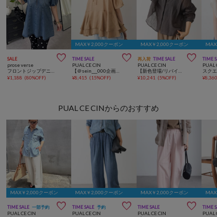
MAX￥2,000クーポン
MAX￥2,000クーポン
MAX



SALE
TIME SALE
再入荷
TIME SALE
TIME 
prose verse
PUAL CE CIN
PUAL CE CIN
PUAL 
フロントジップデニムペプラムブラウス
【＠sein___000企画/リバイバル/新色】ラミー2枚重ねペプラムブラウス
【新色登場/リバイバル】ラミーオーバーシャツブラウス
¥
1,188
(
80%OFF
)
¥
8,415
(
15%OFF
)
¥
10,241
(
5%OFF
)
¥
8,36
PUAL CE CINからのおすすめ
MAX￥2,000クーポン
MAX￥2,000クーポン
MAX￥2,000クーポン
MAX



TIME SALE
一部予約
TIME SALE
予約
TIME SALE
TIME 
PUAL CE CIN
PUAL CE CIN
PUAL CE CIN
PUAL 