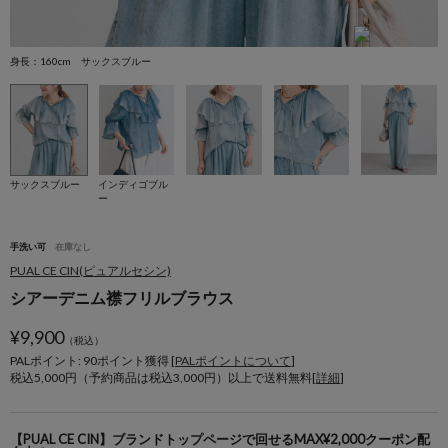
身長：160cm サックスブルー
身
サックスブルー
インディゴブル
ー
手洗い可
在庫なし
PUAL CE CIN(ピュアルセシン)
シアーデニム襟フリルブラウス
¥
9,900
（税込）
PALポイント: 90
ポイント獲得 [
PALポイントについて
]
税込5,000円（予約商品は税込3,000円）以上で送料無料[
詳細
]
【PUAL CE CIN】ブランドトップページで回せるMAX¥2,000クーポン配