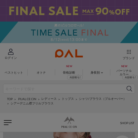
ログイン
ブランド
パーソナル
ベストヒット
オトナ
骨格診断
身長別
カラー
レディース
トップス
シャツ/ブラウス（プルオーバー）
PUAL CE CIN
TOP
シアーデニム襟フリルブラウス
SHOP LIST