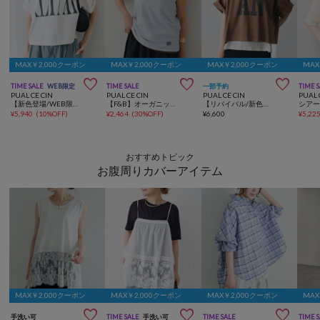
MAX￥2,000クーポン
MAX￥2,000クーポン
MAX￥2,000クーポン
MAX



TIME SALE
WEB限定
TIME SALE
一部予約
TIME 
PUAL CE CIN
PUAL CE CIN
PUAL CE CIN
PUAL 
【新色登場/WEB限定】リバースロゴTシャツ
【F&B】オーガニックコットンノースリーブT
【リバイバル/新色追加】スーピマコットンBIGロゴショートTシャツ
¥
5,940
(
10%OFF
)
¥
2,464
(
30%OFF
)
¥
6,600
¥
5,22
おすすめトピック
お腹周りカバーアイテム
MAX￥2,000クーポン
MAX￥2,000クーポン
MAX￥2,000クーポン
MAX



手洗い可
TIME SALE
手洗い可
TIME SALE
TIME 