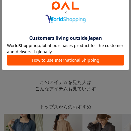
MAX￥2,000クーポン
MAX￥2,000クーポン
MAX￥2,000クーポン
NEW
再入荷
TIME SALE
TIME SALE
PUAL CE CIN
PUAL CE CIN
PUAL CE CIN
コットンボイルシアーデニムリボンタイブラウス
シアーデニムバンドカラーブラウス
シアーペプラムブラウス
¥8,415
(10%OFF)
¥9,350
(15%OFF)
¥4,675
(50%OFF)
このアイテムを見た人は
こんなアイテムも見ています
トップスからのおすすめ