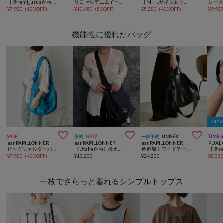
【＠remi_usus企画 / 接触冷感+抗菌】カーブシルエットカットソーパンツ
リヨセルデニムイージーパンツ
【M・Lサイズあり】高密度コットン製品染めコクーンパンツ
¥
7,920
(
10%OFF
)
¥
10,450
(
5%OFF
)
¥
5,280
(
40%OFF
)
¥
9,92
機能性に優れたバッグ
MAX



SALE
予約
NEW
一部予約
UNISEX
TIME 
ear PAPILLONNER
ear PAPILLONNER
ear PAPILLONNER
PUAL 
ビッグショルダーバッグ《A4サイズ対応》
《Utaha企画》撥水3WAYリュック
色追加！ワイドテープトートバッグ Lサイズ《A4サイズ対応/牛革/ユニセックス》
¥
7,920
(
40%OFF
)
¥
13,200
¥
24,200
¥
8,36
一枚でさらっと着れるシンプルトップス