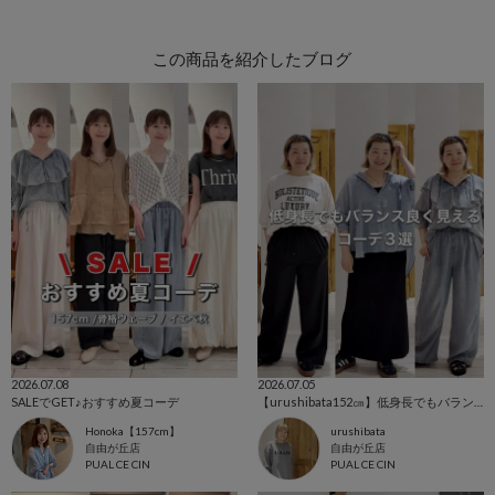
この商品を紹介したブログ
2026.07.08
2026.07.05
SALEでGET♪おすすめ夏コーデ
【urushibata152㎝】低身長でもバランス良く見える！
Honoka【157cm】
urushibata
自由が丘店
自由が丘店
PUAL CE CIN
PUAL CE CIN