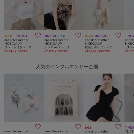



再入荷
TIME SALE
TIME SALE
予約
再入荷
TIME SALE
TIME 
one after another
one after another
one after another
one af
NICE CLAUP
NICE CLAUP
NICE CLAUP
NICE 
プレート付きレーストップス
ボレロsetチェックキャミニット
配色リボンアシメフリルキャミワンピース
¥
5,346
(
10%OFF
)
¥
7,128
(
10%OFF
)
¥
13,860
(
10%OFF
)
¥
7,70
人気のインフルエンサー企画



SALE
TIME 
one after another
one after another
one after another
OLIVE