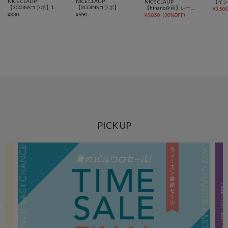
NICE CLAUP
NICE CLAUP
NICE CLAUP
【3COINSコラボ】1万お気に入り突破！2Pめじるしチャーム
【3COINSコラボ】ネイルチップハンド（ROSE/HEART）
【hinano企画】レース付きフロントリボンTee
¥
3,50
¥
330
¥
990
¥
3,850
(
30%OFF
)
PICK UP