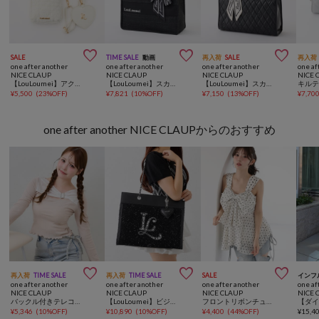



SALE
TIME SALE
動画
再入荷
SALE
再入荷
one after another
one after another
one after another
one af
NICE CLAUP
NICE CLAUP
NICE CLAUP
NICE 
【LouLoumei】アクスタ入れポケット内蔵スマホショルダー／ハートミラー付き
【LouLoumei】スカーフ付ツイード横長キャリーオントート／自立可能／推し活
【LouLoumei】スカーフ付きキルティングキャリーオントート/自立可能
¥
5,500
(
23%OFF
)
¥
7,821
(
10%OFF
)
¥
7,150
(
13%OFF
)
¥
7,70
one after another NICE CLAUPからのおすすめ



再入荷
TIME SALE
再入荷
TIME SALE
SALE
インフ
one after another
one after another
one after another
one af
NICE CLAUP
NICE CLAUP
NICE CLAUP
NICE 
バックル付きテレコトップス
【LouLoumei】ビジューロゴツイードキャリーオントート/推し活
フロントリボンチュニック
¥
5,346
(
10%OFF
)
¥
10,890
(
10%OFF
)
¥
4,400
(
44%OFF
)
¥
15,4