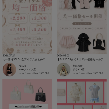
2026.07.24
2026.08.01
均一価格SALE✨全アイテムまとめ♡
【 8/2 23:59まで！ 】均一価格セールアイテム紹介🎀
miyuu
相澤奈緒
HEPファイブ店
渋谷109店
one after another NICE CLAUP
one after another NICE CLAUP