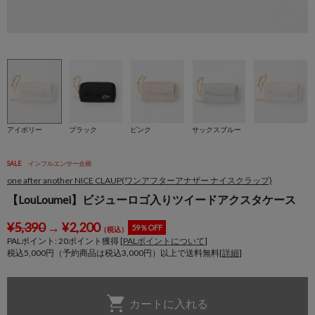
アイボリー
ブラック
ピンク
サックスブルー
SALE
インフルエンサー企画
one after another NICE CLAUP(ワンアフターアナザー ナイスクラップ)
【LouLoumei】ビジューロゴ入りツイードアクスタケース
¥
5,390
→
¥
2,200
59％OFF
（税込）
PALポイント:
20
ポイント獲得 [
PALポイントについて
]
税込5,000円（予約商品は税込3,000円）以上で送料無料[
詳細
]