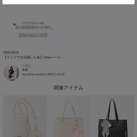
2026.04.01
【ライブで大活躍した🎀】Newトートバッグ紹介♡
うるし
本部
one after another NICE CLAUP