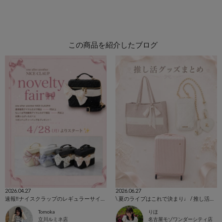
この商品を紹介したブログ
2026.04.27
2026.06.27
速報‼️ナイスクラップのレギュラーサイズバニティバッグがノベルティに！間もなくスタート🎀
\ 夏のライブはこれで決まり♩ / 推し活グッズまとめ🪄︎︎◝✩
Tomoka
りほ
立川ルミネ店
名古屋モゾワンダーシティ店