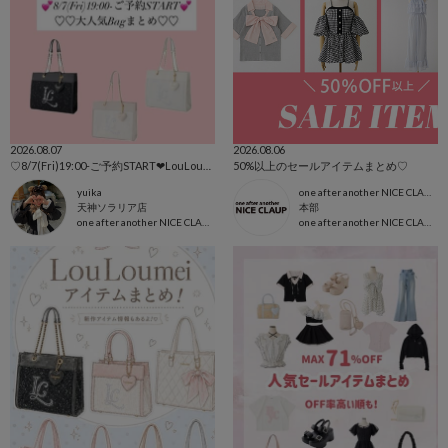
2026.08.07
2026.08.06
♡8/7(Fri)19:00-ご予約START‪‪❤︎‬LouLoumei新作2型、Bagまとめ♡
50%以上のセールアイテムまとめ♡
yuika
one after another NICE CLAUP本部
天神ソラリア店
本部
one after another NICE CLAUP
one after another NICE CLAUP