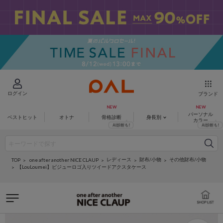
ログイン
ブランド
パーソナル
ベストヒット
オトナ
骨格診断
身長別
カラー
レディース
財布/小物
その他財布/小物
one after another NICE CLAUP
TOP
【LouLoumei】ビジューロゴ入りツイードアクスタケース