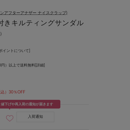
 CLAUP(ワンアフターアナザー ナイスクラップ)
付きキルティングサンダル
）
Lポイントについて
]
00円）以上で送料無料[
詳細
]
込）30％OFF
と値下げや再入荷の通知が届きます
入荷通知