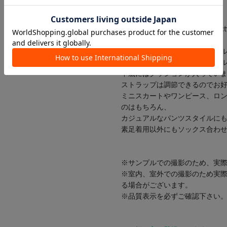
3＝Lサイズ
~NICECLAUP 2026 Spring Collect
軽くて安定感も抜群な厚底ヒー
内側が痛くなりにくいようにベ
中底にはクッションが入ってい
ストラップは調節できるのでお
ミニスカートやワンピース、ロ
のはもちろん、
カジュアルなパンツスタイルに
素足着用以外にもソックス合わ
※サンプルでの撮影のため、実
※室内、室外での撮影のため実
る場合がございます。
※品質表示を必ずご確認下さい