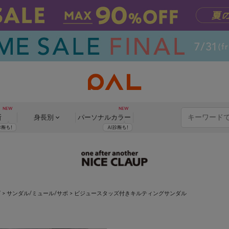
断
身長別
パーソナル
カラー
ズ
>
サンダル/ミュール/サボ
>
ビジュースタッズ付きキルティングサンダル