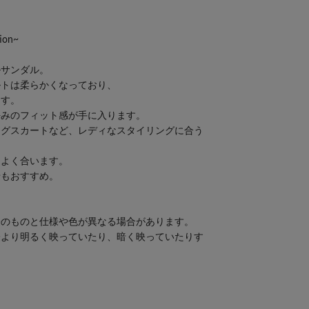
ion~
ルサンダル。
ルトは柔らかくなっており、
ます。
好みのフィット感が手に入ります。
ングスカートなど、レディなスタイリングに合う
もよく合います。
せもおすすめ。
際のものと仕様や色が異なる場合があります。
際より明るく映っていたり、暗く映っていたりす
。