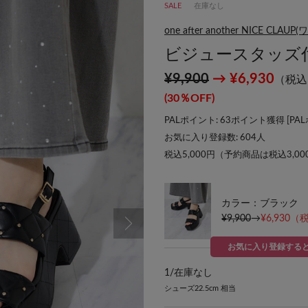
SALE
在庫なし
one after another NICE
ビジュースタッズ
¥9,900
→ ¥6,930
（税込
(30％OFF)
PALポイント: 63ポイント獲得 [
PA
お気に入り登録数:
604
人
税込5,000円（予約商品は税込3,0
カラー：ブラック
¥9,900
→
¥6,930
（税
お気に入り登録する
1/
在庫なし
シューズ22.5cm 相当