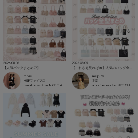
2026.08.06
2026.08.05
【人気バックまとめ♡】
【これさえ見れば🎀】人気のバッグ全型集めました💕
miyuu
megumi
HEPファイブ店
本部
one after another NICE CLAUP
one after another NICE CLAUP