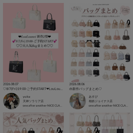
2026.08.07
2026.08.06
♡8/7(Fri)19:00-ご予約START‪‪❤︎‬LouLoumei新作2型、Bagまとめ♡
👜新作バッグまとめ♡
yuika
あすぴ
天神ソラリア店
相鉄ジョイナス店
one after another NICE CLAUP
one after another NICE CLAUP