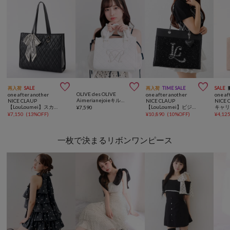



再入荷
SALE
再入荷
TIME SALE
SALE
OLIVE des OLIVE
one after another
one after another
one af
Aimerianejoieキルティングミニトートバッグ
NICE CLAUP
NICE CLAUP
NICE 
【LouLoumei】スカーフ付きキルティングキャリーオントート/自立可能
【LouLoumei】ビジューロゴツイードキャリーオントート/推し活
¥
7,590
¥
7,150
(
13%OFF
)
¥
10,890
(
10%OFF
)
¥
4,12
一枚で決まるリボンワンピース