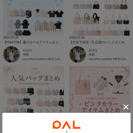
2026.07.24
2026.07.24
【MAX70%】夏のセールアイテムまとめ✨
【全女子必見♡】話題のバックまとめ
おはな
おはな
本部
本部
one after another NICE CLAUP
one after another NICE CLAUP