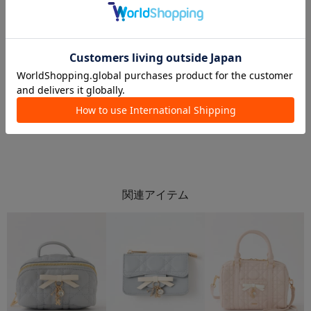
2026.07.23
2026.07.21
【全女子必見👀💕】人気BAGまとめ🧳🤍
【ピンク担必見💞】ピンクカラーアイテムまとめ🎀✨
NENE
mao
河原町OPA
池袋ルミネ店
one after another NICE CLAUP
one after another NICE CLAUP