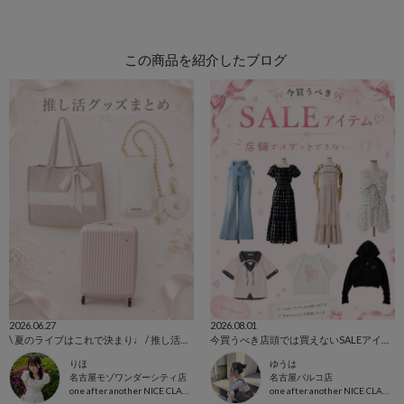
この商品を紹介したブログ
2026.06.27
2026.08.01
\ 夏のライブはこれで決まり♩ / 推し活グッズまとめ🪄︎︎◝✩
今買うべき店頭では買えないSALEアイテム🉐
りほ
ゆうは
名古屋モゾワンダーシティ店
名古屋パルコ店
one after another NICE CLAUP
one after another NICE CLAUP