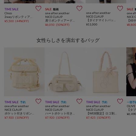



TIME SALE
SALE
動画
SALE
one after another
Chico
one after another
one af
NICE CLAUP
2wayリボンティアードミニワンピース
NICE CLAUP
NICE 
【ダイナマイトバッグ対象】ビッグリボンミニワンピース
肩リボンティアードロングキャミワンピ
¥
5,500
(
44%OFF
)
¥
11,000
¥
6,050
(
50%OFF
)
¥
8,80
女性らしさを演出するバッグ



TIME SALE
予約
TIME SALE
予約
TIME SALE
予約
一部予
one after another
one after another
one after another
OLIVE
NICE CLAUP
NICE CLAUP
NICE CLAUP
ポケット付きリボンハンドルバニティーバッグ
ハートポケット付きボストンバッグ
【WEB限定】ロゴ刺しゅうトートバッグ
¥
6,49
¥
7,920
(
10%OFF
)
¥
7,920
(
10%OFF
)
¥
7,425
(
10%OFF
)