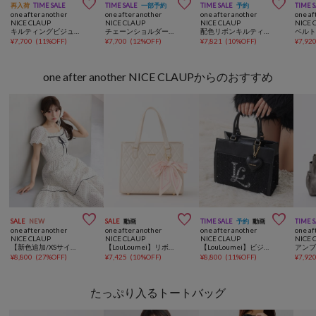



再入荷
TIME SALE
TIME SALE
一部予約
TIME SALE
予約
TIME 
one after another
one after another
one after another
one af
NICE CLAUP
NICE CLAUP
NICE CLAUP
NICE 
キルティングビジューフラップバニティバッグ
チェーンショルダー2WAYバッグ
配色リボンキルティングミニボストンバッグ
¥
7,700
(
11%OFF
)
¥
7,700
(
12%OFF
)
¥
7,821
(
10%OFF
)
¥
7,92
one after another NICE CLAUPからのおすすめ



SALE
NEW
SALE
動画
TIME SALE
予約
動画
TIME 
one after another
one after another
one after another
one af
NICE CLAUP
NICE CLAUP
NICE CLAUP
NICE 
【新色追加/XSサイズあり】ウエストシャーリングリボンロングワンピース
【LouLoumei】リボン付きキルティングミニトートバッグ／アクスタポケット有
【LouLoumei】ビジューロゴツイードミニトート/推し活
¥
8,800
(
27%OFF
)
¥
7,425
(
10%OFF
)
¥
8,800
(
11%OFF
)
¥
7,92
たっぷり入るトートバッグ