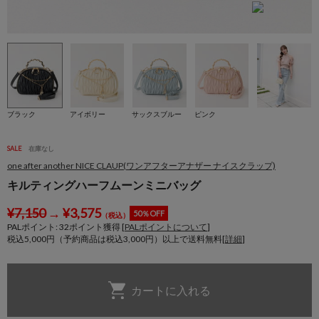
ブラック
アイボリー
サックスブルー
ピンク
SALE
在庫なし
one after another NICE CLAUP(ワンアフターアナザー ナイスクラップ)
キルティングハーフムーンミニバッグ
¥
7,150
→
¥
3,575
50％OFF
（税込）
PALポイント:
32
ポイント獲得 [
PALポイントについて
]
税込5,000円（予約商品は税込3,000円）以上で送料無料[
詳細
]