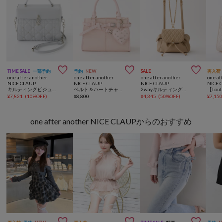



TIME SALE
一部予約
予約
NEW
SALE
再入荷
one after another
one after another
one after another
one af
NICE CLAUP
NICE CLAUP
NICE CLAUP
NICE 
キルティングビジューフラップバニティバッグ
ベルト＆ハートチャーム付きミニバッグ
2wayキルティングバッグ/リュック・ショルダー
¥
7,821
(
10%OFF
)
¥
8,800
¥
4,345
(
50%OFF
)
¥
7,15
one after another NICE CLAUPからのおすすめ


