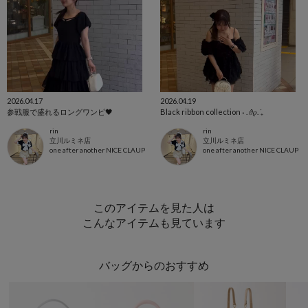
2026.04.17
2026.04.19
参戦服で盛れるロングワンピ🖤
Black ribbon collection ˖ . ݁𝜗𝜚. ݁₊
rin
rin
立川ルミネ店
立川ルミネ店
one after another NICE CLAUP
one after another NICE CLAUP
このアイテムを見た人は
こんなアイテムも見ています
バッグからのおすすめ