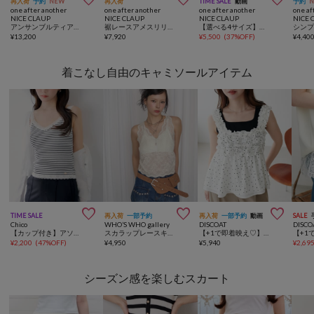
再入荷
予約
NEW
再入荷
TIME SALE
動画
予約
one after another
one after another
one after another
one af
NICE CLAUP
NICE CLAUP
NICE CLAUP
NICE 
アンサンブルティアードミニワンピース
裾レースアメスリリボンブラウス
【選べる4サイズ】サイドカットレース美脚ビジューデニム
¥
13,200
¥
7,920
¥
5,500
(
37%OFF
)
¥
4,40
着こなし自由のキャミソールアイテム



TIME SALE
再入荷
一部予約
再入荷
一部予約
動画
SALE
Chico
WHO’S WHO gallery
DISCOAT
DISCO
【カップ付き】アソートリブキャミ
スカラップレースキャミ
【+1で即着映え♡】ホイップシャーリングキャミソール
¥
2,200
(
47%OFF
)
¥
4,950
¥
5,940
¥
2,69
シーズン感を楽しむスカート