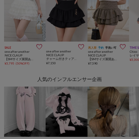



SALE
再入荷
予約
手洗い可
TIME 
one after another
one after another
one after another
Chico
NICE CLAUP
NICE CLAUP
NICE CLAUP
チャーム付きティアードミニスカパン
【SMサイズ展開あり】プリーツティアードミスカート
【SMサイズ展開あり】バックレースアップティアードスカパン
¥
3,30
¥
7,150
¥
3,795
(
50%OFF
)
¥
7,590
人気のインフルエンサー企画