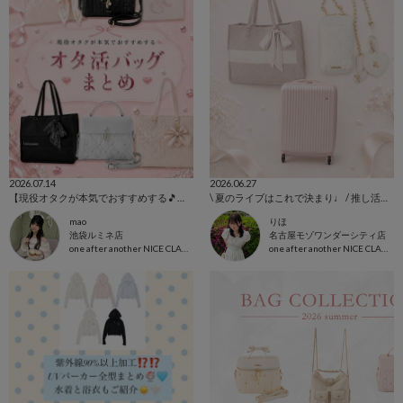
2026.07.14
2026.06.27
【現役オタクが本気でおすすめする🎵】オタ活バッグまとめ🎀✨
\ 夏のライブはこれで決まり♩ / 推し活グッズまとめ🪄︎︎◝✩
mao
りほ
池袋ルミネ店
名古屋モゾワンダーシティ店
one after another NICE CLAUP
one after another NICE CLAUP