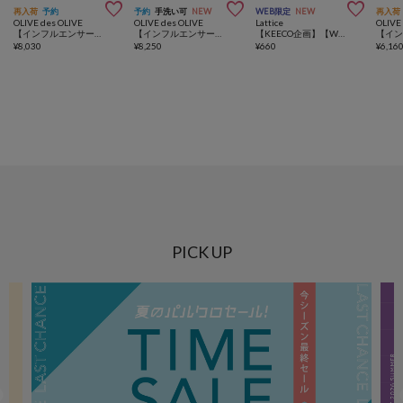



再入荷
予約
予約
手洗い可
NEW
WEB限定
NEW
再入荷
OLIVE des OLIVE
OLIVE des OLIVE
Lattice
OLIVE
【インフルエンサー企画】miko logo sweat pants
【インフルエンサー企画】miko fur logo hoodie
【KEECO企画】【WEB限定/人気の為再入荷】パイピングリボンバナナクリップ
¥
8,030
¥
8,250
¥
660
¥
6,16
PICK UP