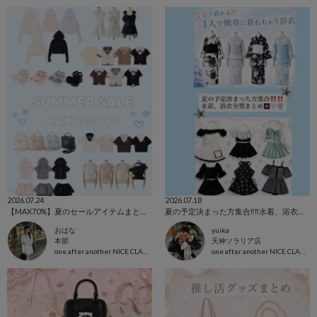
2026.07.24
2026.07.18
【MAX70%】夏のセールアイテムまとめ✨
夏の予定決まった方集合‼️‼️水着、浴衣全型まとめ🎆🤍🍧
おはな
yuika
本部
天神ソラリア店
one after another NICE CLAUP
one after another NICE CLAUP