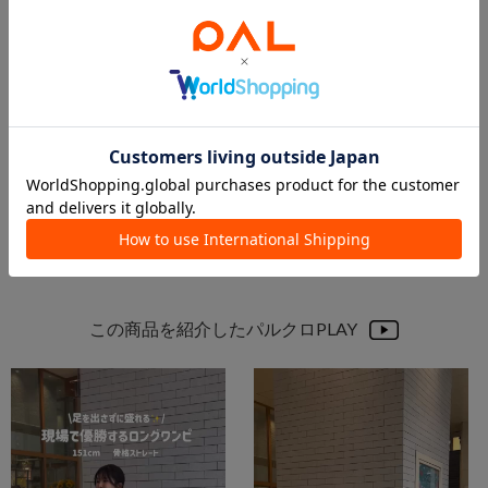
2026.06.16
2026.06.16
【現役オタクが本気でおすすめする🎵】オタ活バッグおすすめまとめ🎀✨
\ 夏服をお得にGET / セールアイテムまとめ
mao
りほ
池袋ルミネ店
名古屋モゾワンダーシティ店
one after another NICE CLAUP
one after another NICE CLAUP
この商品を紹介したパルクロPLAY