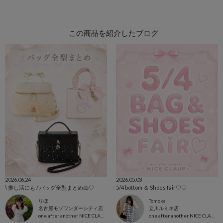
この商品を紹介したブログ
2026.06.24
2026.05.03
\ 推し活にも / バッグ全型まとめ👜♡
5/4 bottom ＆ Shoes fair♡♡
りほ
Tomoka
名古屋モゾワンダーシティ店
立川ルミネ店
one after another NICE CLAUP
one after another NICE CLAUP