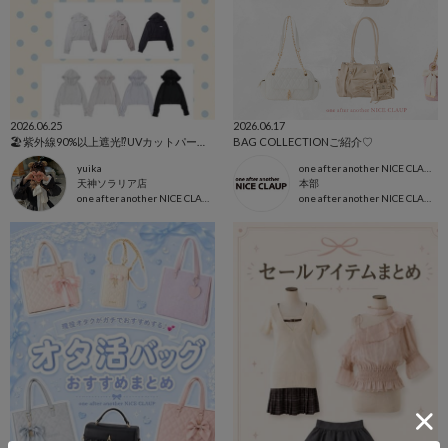
2026.06.25
2026.06.17
‪🏖紫外線90%以上遮光⁉️UVカットパーカー全型まとめ☀️水着と浴衣もご紹介🎆💕
BAG COLLECTIONご紹介♡
yuika
one after another NICE CLAUP本部
天神ソラリア店
本部
one after another NICE CLAUP
one after another NICE CLAUP