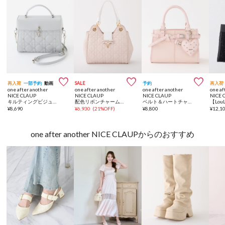



再入荷
一部予約
動画
SALE
予約
再入荷
one after another
one after another
one after another
one af
NICE CLAUP
NICE CLAUP
NICE CLAUP
NICE 
キルティングビジューフラップバニティバッグ
配色リボンチャーム付きキルティングバッグ
ベルト＆ハートチャーム付きミニバッグ
¥
8,690
¥
6,930
(
21%OFF
)
¥
8,800
¥
12,1
one after another NICE CLAUPからのおすすめ