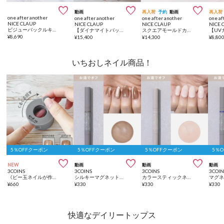



動画
再入荷
予約
動画
再入荷
one after another
one after another
one after another
one af
NICE CLAUP
NICE CLAUP
NICE CLAUP
NICE 
ビジューバックルキルティングミュール
【ダイナマイトバッグ対象】サイドカットレース切替ロングワンピース
スクエアモールドカバーロングブーツ
¥
8,690
¥
15,400
¥
14,300
¥
8,80
いちおしネイル商品！
5％OFFクーポン
5％OFFクーポン
5％OFFクーポン
5％



NEW
動画
動画
動画
3COINS
3COINS
3COINS
3COIN
《ビー玉ネイルが作れる》マグネイルメーカー／and us
シルキーマグネットスティックネイルジェル／and us
カラースティックネイルジェル／and us
¥
660
¥
330
¥
330
¥
330
快適なデイリートップス