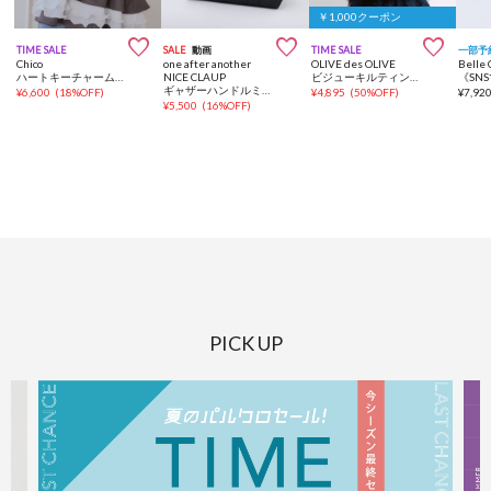
￥1,000クーポン



TIME SALE
SALE
動画
TIME SALE
一部予
Chico
one after another
OLIVE des OLIVE
Belle
ハートキーチャームボストンバッグ
NICE CLAUP
ビジューキルティングリュック
ギャザーハンドルミニトートバッグ
¥
6,600
(
18%OFF
)
¥
4,895
(
50%OFF
)
¥
7,92
¥
5,500
(
16%OFF
)
PICK UP