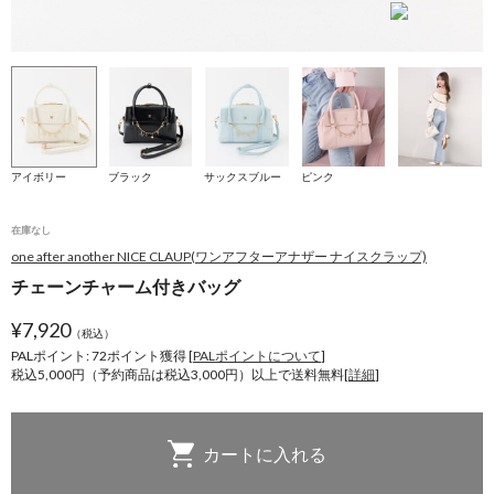
アイボリー
ブラック
サックスブルー
ピンク
在庫なし
one after another NICE CLAUP(ワンアフターアナザー ナイスクラップ)
チェーンチャーム付きバッグ
¥
7,920
（税込）
PALポイント: 72
ポイント獲得 [
PALポイントについて
]
税込5,000円（予約商品は税込3,000円）以上で送料無料[
詳細
]