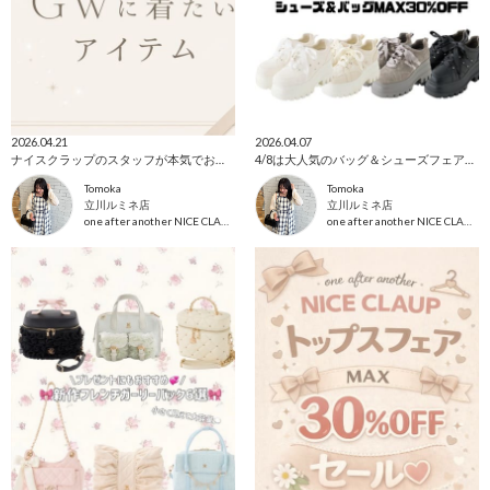
2026.04.21
2026.04.07
ナイスクラップのスタッフが本気でおすすめするGWに着たいアイテムまとめ✨
4/8は大人気のバッグ＆シューズフェア𓂃🎀𓈒𓏸MAX30%OFF✨
Tomoka
Tomoka
立川ルミネ店
立川ルミネ店
one after another NICE CLAUP
one after another NICE CLAUP