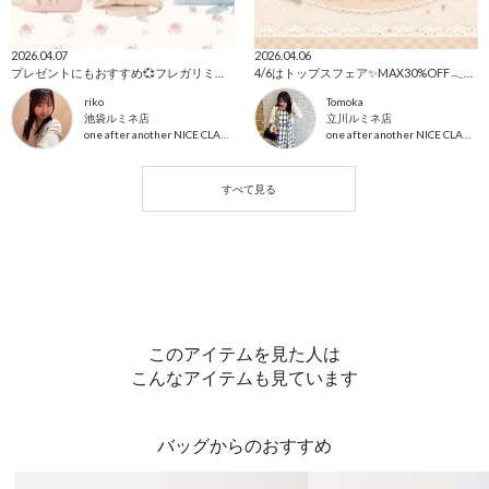
2026.04.07
2026.04.06
プレゼントにもおすすめ💞フレガリミニバック6選🎀
4/6はトップスフェア✨MAX30%OFF𓂃🎀𓈒𓏸
riko
Tomoka
池袋ルミネ店
立川ルミネ店
one after another NICE CLAUP
one after another NICE CLAUP
このアイテムを見た人は
こんなアイテムも見ています
バッグからのおすすめ