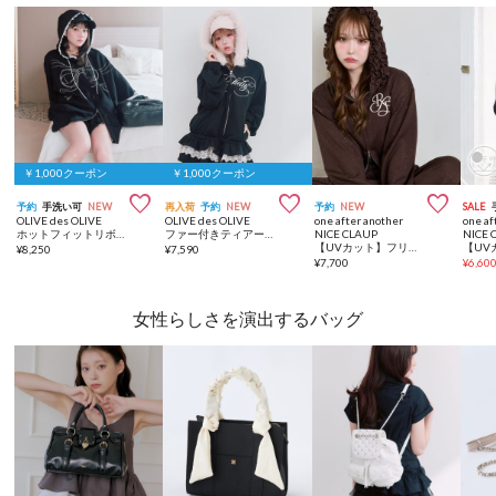
￥1,000クーポン
￥1,000クーポン



予約
手洗い可
NEW
再入荷
予約
NEW
予約
NEW
SALE
OLIVE des OLIVE
OLIVE des OLIVE
one after another
one af
ホットフィットリボンBigパーカー
ファー付きティアードパーカー
NICE CLAUP
NICE 
【UVカット】フリルフードキラキラショートパーカー/セットアップ可能
¥
8,250
¥
7,590
¥
7,700
¥
6,60
女性らしさを演出するバッグ