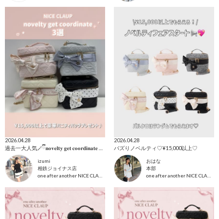
2026.04.28
2026.04.28
過去一大人気🪄ྀི𝐧𝐨𝐯𝐞𝐥𝐭𝐲 𝐠𝐞𝐭 𝐜𝐨𝐨𝐫𝐝𝐢𝐧𝐚𝐭𝐞 3選♪
バズりノベルティ♡¥15,000以上♡
izumi
おはな
相鉄ジョイナス店
本部
one after another NICE CLAUP
one after another NICE CLAUP