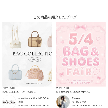
この商品を紹介したブログ
2026.05.05
2026.05.03
BAG COLLECTIONご紹介♡
5/4 bottom ＆ Shoes fair♡♡
one after another NICE CLAUP本部
Tomoka
本部
立川ルミネ店
one after another NICE CLAUP
one after another NICE CLAUP