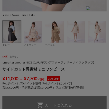
model：162cm size：FREE
m
グレー
アイボリー
ベージュ
SALE
在庫なし
one after another NICE CLAUP(ワンアフターアナザー ナイスクラップ)
サイドカット異素材ミニワンピース
¥
11,000
→
¥
7,700
30％OFF
（税込）
PALポイント:
70
ポイント獲得 [
PALポイントについて
]
税込5,000円（予約商品は税込3,000円）以上で送料無料[
詳細
]