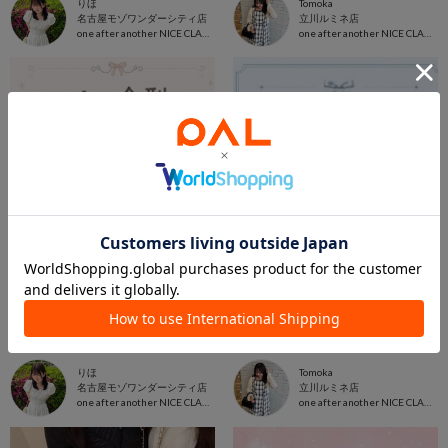
りほ
Tomoka
名古屋モゾワンダーシティ店
立川ルミネ店
one after another NICE CLAUP
one after another NICE CLAUP
2026.06.05
2026.05.27
ワンピース全型まとめ
夏服買うならナイスクラップがオトク♡
りほ
Tomoka
名古屋モゾワンダーシティ店
立川ルミネ店
one after another NICE CLAUP
one after another NICE CLAUP