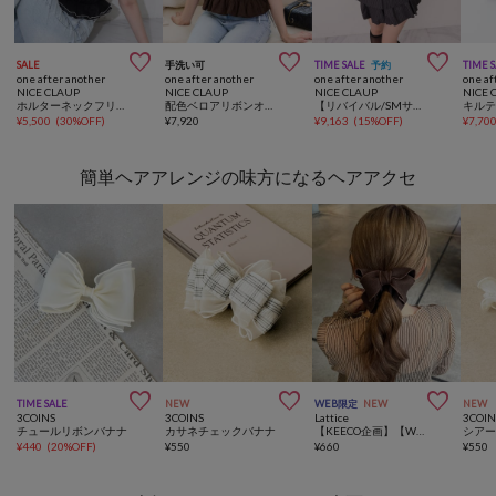



SALE
手洗い可
TIME SALE
予約
TIME 
one after another
one after another
one after another
one af
NICE CLAUP
NICE CLAUP
NICE CLAUP
NICE 
ホルターネックフリルブラウス
配色ベロアリボンオフショルブラウス
【リバイバル/SMサイズ展開あり】後ろレースアップテーラードジャケット
¥
5,500
(
30%OFF
)
¥
7,920
¥
9,163
(
15%OFF
)
¥
7,70
簡単ヘアアレンジの味方になるヘアアクセ



TIME SALE
NEW
WEB限定
NEW
NEW
3COINS
3COINS
Lattice
3COIN
チュールリボンバナナ
カサネチェックバナナ
【KEECO企画】【WEB限定/人気の為再入荷】パイピングリボンバナナクリップ
シア
¥
440
(
20%OFF
)
¥
550
¥
660
¥
550