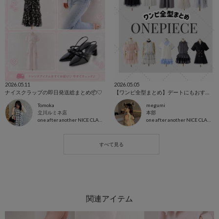
2026.05.11
2026.05.05
ナイスクラップの即日発送総まとめ📦♡
【ワンピ全型まとめ】デートにもおすすめ🤍
Tomoka
megumi
立川ルミネ店
本部
one after another NICE CLAUP
one after another NICE CLAUP