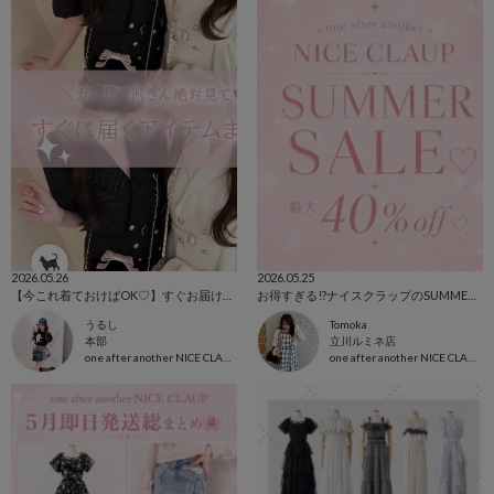
2026.05.26
2026.05.25
【今これ着ておけばOK♡】すぐお届けアイテム
お得すぎる!?ナイスクラップのSUMMER SALE.⋆𝜗𝜚
うるし
Tomoka
本部
立川ルミネ店
one after another NICE CLAUP
one after another NICE CLAUP