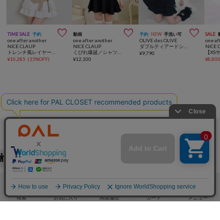



TIME SALE
予約
動画
予約
NEW
手洗い可
SALE
one after another
one after another
OLIVE des OLIVE
one af
NICE CLAUP
NICE CLAUP
ダブルティアードシャツワンピ
NICE 
トレンチ風レイヤードワンピース
くびれ爆誕／シャツドッキングニットミニワンピース
¥
9,790
¥
10,285
(
15%OFF
)
¥
12,100
¥
8,80
PICK UP
検索
お気に入り
閲覧履歴
カート
メニュー