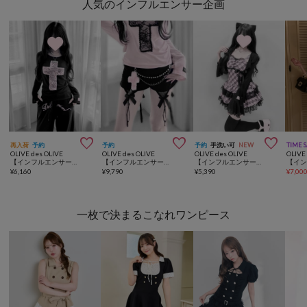
人気のインフルエンサー企画



再入荷
予約
予約
予約
手洗い可
NEW
TIME 
OLIVE des OLIVE
OLIVE des OLIVE
OLIVE des OLIVE
OLIVE
【インフルエンサー企画】miko cross long tee
【インフルエンサー企画】miko cross charm short pants
【インフルエンサー企画】miko many frill bolero
¥
6,160
¥
9,790
¥
5,390
¥
7,00
一枚で決まるこなれワンピース