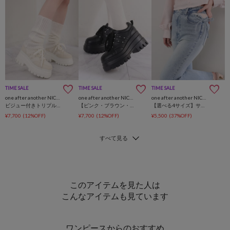
TIME SALE
TIME SALE
TIME SALE
one after another NICE CLAUP
one after another NICE CLAUP
one after another NICE CLAUP
ビジュー付きトリプルソールスニーカー
【ピンク・ブラウン・ブラック】ビジュー付きトリプルソールスニーカー
【選べる4サイズ】サイドカットレース美脚ビジューデニム
¥7,700
(12%OFF)
¥7,700
(12%OFF)
¥5,500
(37%OFF)
このアイテムを見た人は
こんなアイテムも見ています
ワンピースからのおすすめ