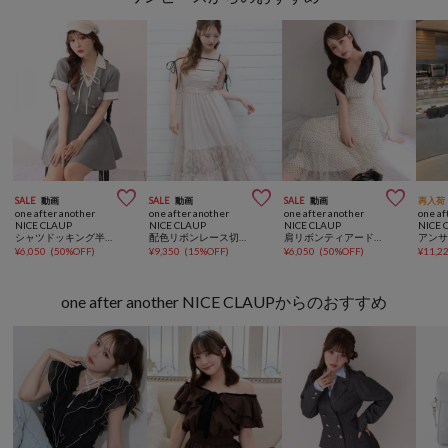



SALE
動画
SALE
動画
SALE
動画
再入荷
one after another
one after another
one after another
one af
NICE CLAUP
NICE CLAUP
NICE CLAUP
NICE 
シャツドッキング半袖ミニワンピース
配色リボンレース切り替えロングキャミワンピース
肩リボンティアードロングキャミワンピ
¥
6,050
(
50%OFF
)
¥
9,350
(
15%OFF
)
¥
6,050
(
50%OFF
)
¥
11,2
one after another NICE CLAUPからのおすすめ