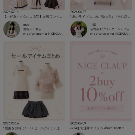
2026.07.14
2026.06.27
【ホビ系オタクによる💘】参戦ワンピースおすすめまとめ🎀💭
\ 夏のライブはこれで決まり♩ / 推し活グッズまとめ🪄︎︎◝✩
mao
りほ
池袋ルミネ店
名古屋モゾワンダーシティ店
one after another NICE CLAUP
one after another NICE CLAUP
2026.06.16
2026.06.09
\ 夏服をお得にGET / セールアイテムまとめ
6/14まで通常アイテム2buy10%off🎀