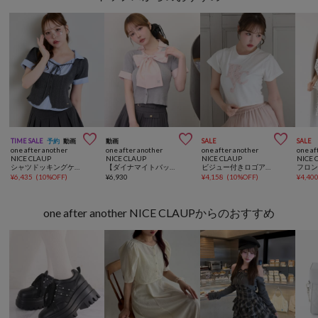



TIME SALE
予約
動画
動画
SALE
SALE
one after another
one after another
one after another
one af
NICE CLAUP
NICE CLAUP
NICE CLAUP
NICE 
シャツドッキングケーブルニット
【ダイナマイトバッグ対象】リボンシャツドッキングニット
ビジュー付きロゴアソートサスティナブルTシャツ
¥
6,435
(
10%OFF
)
¥
6,930
¥
4,158
(
10%OFF
)
¥
4,40
one after another NICE CLAUPからのおすすめ