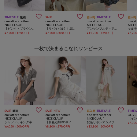



TIME SALE
動画
SALE
再入荷
TIME SALE
再入荷
one after another
one after another
one after another
one af
NICE CLAUP
NICE CLAUP
NICE CLAUP
NICE 
【ピンク・ブラウン・ブラック】ビジュー付きトリプルソールスニーカー
【リバイバル】しぼしぼマルチセットワンピ
アンサンブルティアードミニワンピース
¥
7,700
(
12%OFF
)
¥
7,700
(
30%OFF
)
¥
11,220
(
15%OFF
)
¥
7,70
一枚で決まるこなれワンピース



SALE
動画
SALE
NEW
再入荷
TIME SALE
TIME 
one after another
one after another
one after another
OLIVE
NICE CLAUP
NICE CLAUP
NICE CLAUP
シャツドッキング半袖ミニワンピース
【新色追加/XSサイズあり】ウエストシャーリングリボンロングワンピース
配色リボンアシメフリルキャミワンピース
¥
7,00
¥
6,050
(
50%OFF
)
¥
8,800
(
27%OFF
)
¥
13,860
(
10%OFF
)