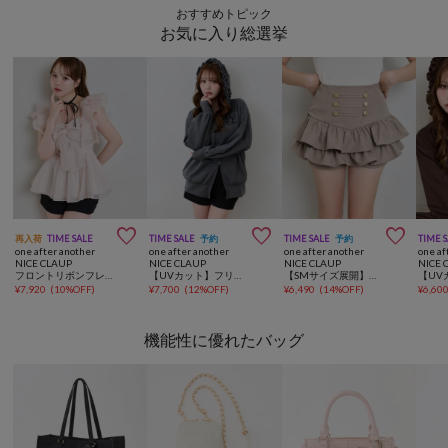
おすすめトピック
お気に入り総選挙



再入荷
TIME SALE
TIME SALE
予約
TIME SALE
予約
TIME 
one after another
one after another
one after another
one af
NICE CLAUP
NICE CLAUP
NICE CLAUP
NICE 
フロントリボンフレアブラウス
【UVカット】フリルフードキラキラロングパーカー/セットアップ可能
【SMサイズ展開】ナポレオンフリルミニスカート
¥
7,920
(
10%OFF
)
¥
7,700
(
12%OFF
)
¥
6,490
(
14%OFF
)
¥
6,60
機能性に優れたバッグ