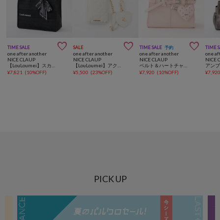



TIME SALE
SALE
TIME SALE
予約
TIME 
one after another
one after another
one after another
one af
NICE CLAUP
NICE CLAUP
NICE CLAUP
NICE 
【LouLoumei】スカーフ付ツイード横長キャリーオントート／自立可能／推し活
【LouLoumei】アクスタ入れポケット内蔵スマホショルダー／ハートミラー付き
ベルト＆ハートチャーム付きミニバッグ
¥
7,821
(
10%OFF
)
¥
5,500
(
23%OFF
)
¥
7,920
(
10%OFF
)
¥
7,92
PICK UP