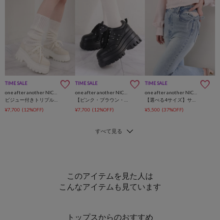
TIME SALE
TIME SALE
TIME SALE
one after another NICE CLAUP
one after another NICE CLAUP
one after another NICE CLAUP
ビジュー付きトリプルソールスニーカー
【ピンク・ブラウン・ブラック】ビジュー付きトリプルソールスニーカー
【選べる4サイズ】サイドカットレース美脚ビジューデニム
¥7,700
(12%OFF)
¥7,700
(12%OFF)
¥5,500
(37%OFF)
このアイテムを見た人は
こんなアイテムも見ています
トップスからのおすすめ