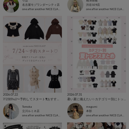
りほ
相澤奈緒
名古屋モゾワンダーシティ店
渋谷109店
one after another NICE CLAUP
one after another NICE CLAUP
2026.07.22
2026.07.31
7/23(thu)〜予約してスタート❣️おすすめコーデと合わせてご紹介✨
暑い夏に備えたい✨カテゴリー別にトップス全型集めました💕
Tomoka
megumi
立川ルミネ店
本部
one after another NICE CLAUP
one after another NICE CLAUP