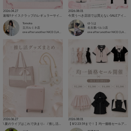
2026.04.27
2026.08.01
速報‼️ナイスクラップのレギュラーサイズバニティバッグがノベルティに！間もなくスタート🎀
今買うべき店頭では買えないSALEアイテム🉐
Tomoka
ゆうは
立川ルミネ店
名古屋パルコ店
one after another NICE CLAUP
one after another NICE CLAUP
2026.06.27
2026.08.01
\ 夏のライブはこれで決まり♩ / 推し活グッズまとめ🪄︎︎◝✩
【 8/2 23:59まで！ 】均一価格セールアイテム紹介🎀