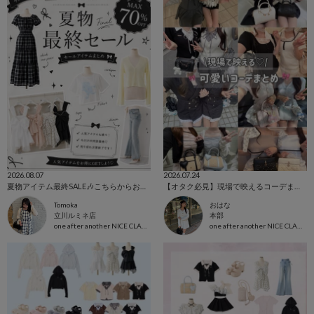
2026.08.07
2026.07.24
夏物アイテム最終SALE🎶こちらからお得にGETできます！
【オタク必見】現場で映えるコーデまとめ♡
Tomoka
おはな
立川ルミネ店
本部
one after another NICE CLAUP
one after another NICE CLAUP