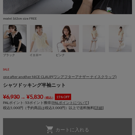
model:162cm size:FREE
m
ブラック
イエロー
ピンク
SALE
one after another NICE CLAUP(ワンアフターアナザー ナイスクラップ)
シャツドッキング半袖ニット
¥
6,930
→
¥
5,830
15％OFF
（税込）
PALポイント:
53
ポイント獲得 [
PALポイントについて
]
税込5,000円（予約商品は税込3,000円）以上で送料無料[
詳細
]