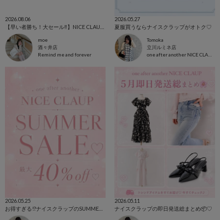
2026.08.06
2026.05.27
【早い者勝ち！大セール‼️】NICE CLAUP、OLIVE des OLIVE
夏服買うならナイスクラップがオトク♡
moe
Tomoka
酒々井店
立川ルミネ店
Remind me and forever
one after another NICE CLAUP
2026.05.25
2026.05.11
お得すぎる!?ナイスクラップのSUMMER SALE.⋆𝜗𝜚
ナイスクラップの即日発送総まとめ📦♡