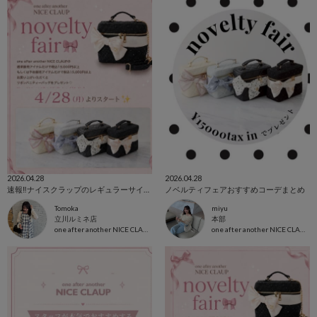
2026.04.28
2026.04.28
速報‼️ナイスクラップのレギュラーサイズバニティバッグがノベルティに！間もなくスタート🎀
ノベルティフェアおすすめコーデまとめ
Tomoka
miyu
立川ルミネ店
本部
one after another NICE CLAUP
one after another NICE CLAUP