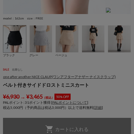
model：162cm size：FREE
m
ブラック
グレー
ベージュ
SALE
在庫なし
one after another NICE CLAUP(ワンアフターアナザー ナイスクラップ)
ベルト付きサイドドロストミニスカート
¥
6,930
→
¥
3,465
50％OFF
（税込）
PALポイント:
31
ポイント獲得 [
PALポイントについて
]
税込5,000円（予約商品は税込3,000円）以上で送料無料[
詳細
]