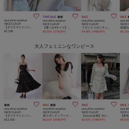



TIME SALE
動画
SALE
SALE
one after another
one after another
one after another
one af
NICE CLAUP
NICE CLAUP
NICE CLAUP
NICE 
【ダイナマイトバッグ対象】2wayワンショルフリル半袖ブラウス
【選べる4サイズ】サイドカットレース美脚ビジューデニム
フロントリボンチュニック
¥
7,590
¥
5,500
(
37%OFF
)
¥
4,400
(
44%OFF
)
¥
6,33
大人フェミニンなワンピース



動画
SALE
動画
SALE
SALE
one after another
one after another
one after another
one af
NICE CLAUP
NICE CLAUP
NICE CLAUP
NICE 
【ダイナマイトバッグ対象】サイドカットリボンロングキャミワンピース
肩リボンティアードロングキャミワンピ
【omiyu企画】ボレロセットバックリボンワンピース
¥
12,100
¥
6,050
(
50%OFF
)
¥
5,500
(
54%OFF
)
¥
8,80