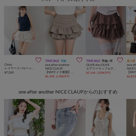



TIME SALE
予約
TIME SALE
手洗い可
再入荷
Chico
one after another
OLIVE des OLIVE
one af
レイヤードバルーンティアードスカート
NICE CLAUP
エアリーラッフルティアードミニスカート
NICE 
【SMサイズ展開】ナポレオンフリルミニスカート
¥
7,260
¥
5,346
(
10%OFF
)
¥
6,490
(
14%OFF
)
¥
6,83
one after another NICE CLAUPからのおすすめ