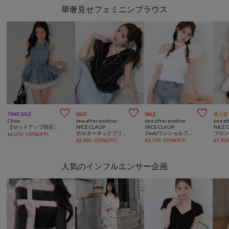
華奢見せフェミニンブラウス



TIME SALE
SALE
SALE
再入荷
Chico
one after another
one after another
one af
【セットアップ対応】デニムペプラムブラウス
NICE CLAUP
NICE CLAUP
NICE 
ホルターネックフリルブラウス
2wayワンショルフリルフレアスリーブブラウス
¥
6,050
(
30%OFF
)
¥
3,960
(
50%OFF
)
¥
3,795
(
50%OFF
)
¥
7,92
人気のインフルエンサー企画