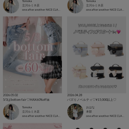
Tomoka
Tomoka
立川ルミネ店
立川ルミネ店
one after another NICE CLAUP
one after another NICE CLAUP
2026.05.02
2026.04.28
5/3はbottom fair♡MAX60%off🎀
バズりノベルティ♡¥15,000以上♡
Tomoka
おはな
立川ルミネ店
本部
one after another NICE CLAUP
one after another NICE CLAUP