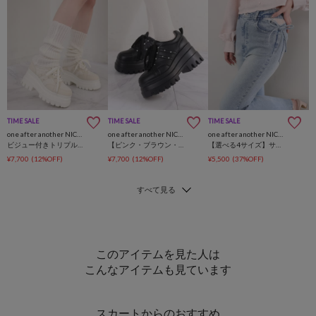
TIME SALE
TIME SALE
TIME SALE
one after another NICE CLAUP
one after another NICE CLAUP
one after another NICE CLAUP
ビジュー付きトリプルソールスニーカー
【ピンク・ブラウン・ブラック】ビジュー付きトリプルソールスニーカー
【選べる4サイズ】サイドカットレース美脚ビジューデニム
¥7,700
(12%OFF)
¥7,700
(12%OFF)
¥5,500
(37%OFF)
このアイテムを見た人は
こんなアイテムも見ています
スカートからのおすすめ