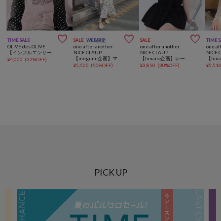



TIME SALE
SALE
WEB限定
SALE
TIME 
OLIVE des OLIVE
one after another
one after another
one af
【インフルエンサー企画/着映え】miko present ribbon tops
NICE CLAUP
NICE CLAUP
NICE 
【megumi企画】マーメイドキャミワンピース
【hinano企画】レース付きフロントリボンTee
¥
4,000
(
32%OFF
)
¥
5,500
(
50%OFF
)
¥
3,850
(
30%OFF
)
¥
5,51
PICK UP