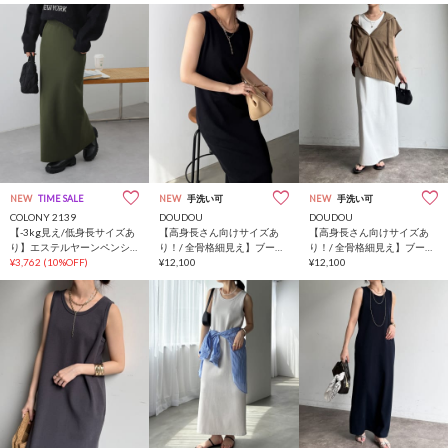
NEW
TIME SALE
NEW
手洗い可
NEW
手洗い可
COLONY 2139
DOUDOU
DOUDOU
【-3kg見え/低身長サイズあ
【高身長さん向けサイズあ
【高身長さん向けサイズあ
り】エステルヤーンペンシ
り！/ 全骨格細見え】ブーク
り！/ 全骨格細見え】ブーク
ルスカート
¥3,762
(10%OFF)
レーダンボールタンクワン
¥12,100
レーダンボールタンクワン
¥12,100
ピース
ピース