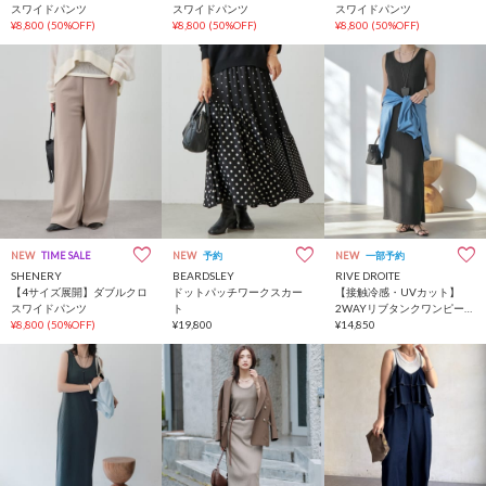
スワイドパンツ
スワイドパンツ
スワイドパンツ
¥8,800
(50%OFF)
¥8,800
(50%OFF)
¥8,800
(50%OFF)
NEW
TIME SALE
NEW
予約
NEW
一部予約
SHENERY
BEARDSLEY
RIVE DROITE
【4サイズ展開】ダブルクロ
ドットパッチワークスカー
【接触冷感・UVカット】
スワイドパンツ
ト
2WAYリブタンクワンピース
¥8,800
(50%OFF)
¥19,800
【全骨格細見え/高身長サイ
¥14,850
ズあり】