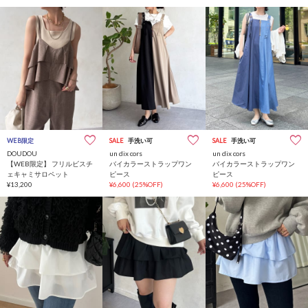
WEB限定
SALE
手洗い可
SALE
手洗い可
DOUDOU
un dix cors
un dix cors
【WEB限定】 フリルビスチ
バイカラーストラップワン
バイカラーストラップワン
ェキャミサロペット
ピース
ピース
¥13,200
¥6,600
(25%OFF)
¥6,600
(25%OFF)