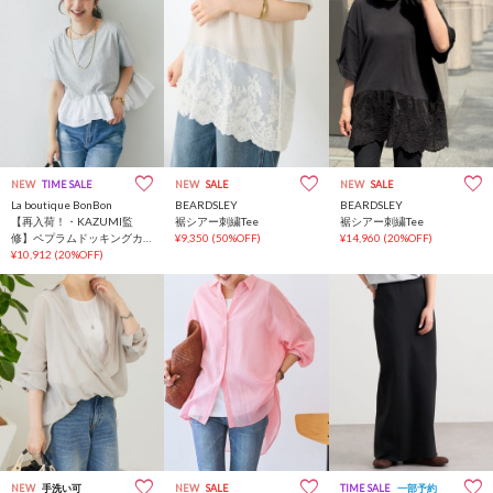
NEW
TIME SALE
NEW
SALE
NEW
SALE
La boutique BonBon
BEARDSLEY
BEARDSLEY
【再入荷！・KAZUMI監
裾シアー刺繍Tee
裾シアー刺繍Tee
修】ペプラムドッキングカ
¥9,350
(50%OFF)
¥14,960
(20%OFF)
ットソー
¥10,912
(20%OFF)
NEW
手洗い可
NEW
SALE
TIME SALE
一部予約