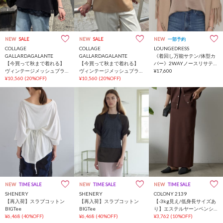
NEW
SALE
NEW
SALE
NEW
一部予約
COLLAGE
COLLAGE
LOUNGEDRESS
GALLARDAGALANTE
GALLARDAGALANTE
《着回し万能サテン/体型カ
【今買って秋まで着れる】
【今買って秋まで着れる】
バー》2WAYノースリサテン
ヴィンテージメッシュブラ
ヴィンテージメッシュブラ
チュニック
¥17,600
ウス/シアー
¥10,560
(20%OFF)
ウス/シアー
¥10,560
(20%OFF)
NEW
TIME SALE
NEW
TIME SALE
NEW
TIME SALE
SHENERY
SHENERY
COLONY 2139
【再入荷】スラブコットン
【再入荷】スラブコットン
【-3kg見え/低身長サイズあ
BIGTee
BIGTee
り】エステルヤーンペンシ
¥6,468
(40%OFF)
¥6,468
(40%OFF)
ルスカート
¥3,762
(10%OFF)