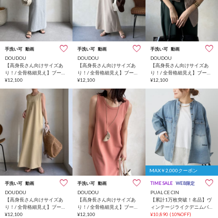
手洗い可
動画
手洗い可
動画
手洗い可
動画
DOUDOU
DOUDOU
DOUDOU
【高身長さん向けサイズあ
【高身長さん向けサイズあ
【高身長さん向けサイズあ
り！/ 全骨格細見え】ブーク
り！/ 全骨格細見え】ブーク
り！/ 全骨格細見え】ブーク
レーダンボールタンクワン
¥12,100
レーダンボールタンクワン
¥12,100
レーダンボールタンクワン
¥12,100
ピース
ピース
ピース
MAX￥2,000クーポン
手洗い可
動画
手洗い可
動画
TIME SALE
WEB限定
DOUDOU
DOUDOU
PUAL CE CIN
【高身長さん向けサイズあ
【高身長さん向けサイズあ
【累計1万枚突破！名品】ヴ
り！/ 全骨格細見え】ブーク
り！/ 全骨格細見え】ブーク
ィンテージライクデニムバ
レーダンボールタンクワン
¥12,100
レーダンボールタンクワン
¥12,100
ンドカラーシャツ
¥10,890
(10%OFF)