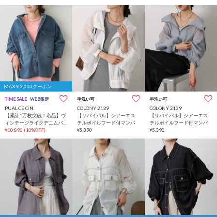
ピース
ピース
MAX￥2,000クーポン
TIME SALE
WEB限定
手洗い可
手洗い可
PUAL CE CIN
COLONY 2139
COLONY 2139
【累計1万枚突破！名品】ヴ
【リバイバル】シアーエス
【リバイバル】シアーエス
ィンテージライクデニムバ
テルボイルフード付マンパ
テルボイルフード付マンパ
ンドカラーシャツ
¥10,890
(10%OFF)
¥5,390
¥5,390