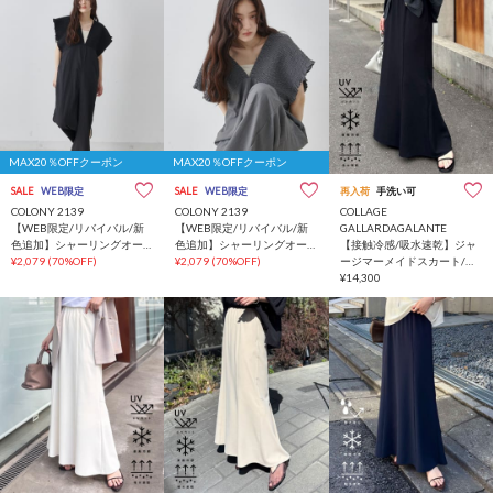
MAX20％OFFクーポン
MAX20％OFFクーポン
SALE
WEB限定
SALE
WEB限定
再入荷
手洗い可
COLONY 2139
COLONY 2139
COLLAGE
【WEB限定/リバイバル/新
【WEB限定/リバイバル/新
GALLARDAGALANTE
色追加】シャーリングオー
色追加】シャーリングオー
【接触冷感/吸水速乾】ジャ
ルインワン
¥2,079
(70%OFF)
ルインワン
¥2,079
(70%OFF)
ージマーメイドスカート/セ
ットアップ
¥14,300