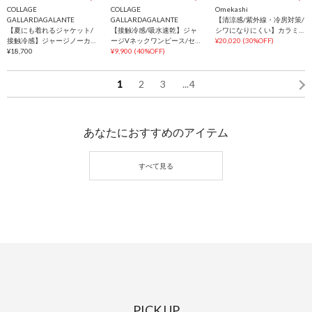
COLLAGE
COLLAGE
Omekashi
GALLARDAGALANTE
GALLARDAGALANTE
【清涼感/紫外線・冷房対策/
【夏にも着れるジャケット/
【接触冷感/吸水速乾】ジャ
シワになりにくい】カラミ
接触冷感】ジャージノーカ
ージVネックワンピース/セ
ノーカラージャケット
¥20,020
(30%OFF)
ラーダブルジャケット/セレ
¥18,700
レモニー
¥9,900
(40%OFF)
モニー
1
2
3
...
4
あなたにおすすめのアイテム
PICK UP