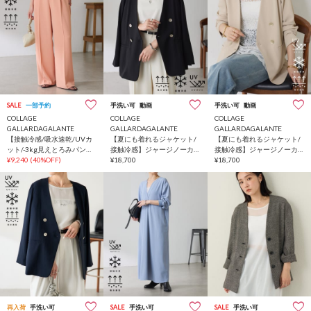
SALE
一部予約
手洗い可
動画
手洗い可
動画
COLLAGE
COLLAGE
COLLAGE
GALLARDAGALANTE
GALLARDAGALANTE
GALLARDAGALANTE
【接触冷感/吸水速乾/UVカ
【夏にも着れるジャケット/
【夏にも着れるジャケット/
ット/-3kg見えとろみパン
接触冷感】ジャージノーカ
接触冷感】ジャージノーカ
ツ】《8色６サイズ》ジャー
¥9,240
(40%OFF)
ラーダブルジャケット/セレ
¥18,700
ラーダブルジャケット/セレ
¥18,700
ジワイドパンツ
モニー
モニー
再入荷
手洗い可
SALE
手洗い可
SALE
手洗い可