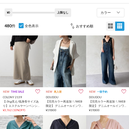
カラー
¥0
上限なし
480
件
全色表示
NEW
TIME SALE
NEW
再入荷
NEW
一部予約
COLONY 2139
DOUDOU
DOUDOU
【-3kg見え/低身長サイズあ
【完売カラー再追加！/WEB
【完売カラー再追加！/WEB
り】エステルヤーンペンシ
限定】 デニムオールインワ
限定】 デニムオールインワ
ルスカート
¥3,762
(10%OFF)
ン
¥19,800
ン
¥19,800