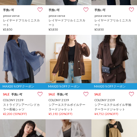
手洗い可
手洗い可
手洗い可
prose verse
prose verse
prose verse
レイヤードフリルミニスカ
レイヤードフリルミニスカ
レイヤードフリルミニスカ
ート
ート
ート
¥3,850
¥3,850
¥3,850
MAX20％OFFクーポン
MAX20％OFFクーポン
MAX20％OFFクーポン
SALE
手洗い可
SALE
手洗い可
SALE
COLONY 2139
COLONY 2139
COLONY 2139
ストライプシアーバンドカ
シアーエステルボイルテー
シアーエステルボイル半袖
ラー長袖シャツ
ラードジャケット
テーラードジャケット
¥2,200
(50%OFF)
¥5,192
(20%OFF)
¥4,752
(20%OFF)