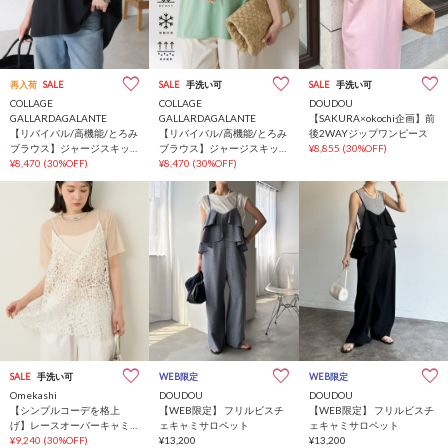
再入荷
SALE
SALE
手洗い可
SALE
手洗い可
COLLAGE
COLLAGE
DOUDOU
GALLARDAGALANTE
GALLARDAGALANTE
【SAKURA×okochi企画】前
【リバイバル/高機能/とろみ
【リバイバル/高機能/とろみ
後2WAYジップワンピース
ブラウス】ジャージスキッ
ブラウス】ジャージスキッ
¥8,855
(30%OFF)
パーブラウス
¥8,470
(30%OFF)
パーブラウス
¥8,470
(30%OFF)
SALE
手洗い可
WEB限定
WEB限定
Omekashi
DOUDOU
DOUDOU
【シンプルコーデを格上
【WEB限定】 フリルビスチ
【WEB限定】 フリルビスチ
げ】レースオーバーキャミ
ェキャミサロペット
ェキャミサロペット
ソール
¥9,240
(30%OFF)
¥13,200
¥13,200