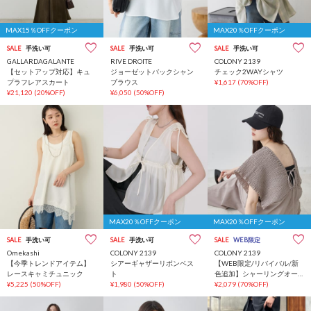
MAX15％OFFクーポン
MAX20％OFFクーポン
SALE
手洗い可
SALE
手洗い可
SALE
手洗い可
GALLARDAGALANTE
RIVE DROITE
COLONY 2139
【セットアップ対応】キュ
ジョーゼットバックシャン
チェック2WAYシャツ
プラフレアスカート
ブラウス
¥1,617
(70%OFF)
¥21,120
(20%OFF)
¥6,050
(50%OFF)
MAX20％OFFクーポン
MAX20％OFFクーポン
SALE
手洗い可
SALE
手洗い可
SALE
WEB限定
Omekashi
COLONY 2139
COLONY 2139
【今季トレンドアイテム】
シアーギャザーリボンベス
【WEB限定/リバイバル/新
レースキャミチュニック
ト
色追加】シャーリングオー
¥5,225
(50%OFF)
¥1,980
(50%OFF)
ルインワン
¥2,079
(70%OFF)