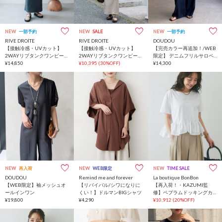
NEW
一部予約
NEW
SALE
NEW
一部予約
RIVE DROITE
RIVE DROITE
DOUDOU
【接触冷感・UVカット】
【接触冷感・UVカット】
【完売カラー再追加！/WEB
2WAYリブタンクワンピース
2WAYリブタンクワンピース
限定】 デニムフリルサロペ
【全骨格細見え/高身長サイ
¥14,850
【全骨格細見え/高身長サイ
¥10,395
(30%OFF)
ット
¥14,300
ズあり】
ズあり】
NEW
再入荷
NEW
WEB限定
NEW
TIME SALE
DOUDOU
Remind me and forever
La boutique BonBon
【WEB限定】袖メッシュオ
【リバイバル/シワになりに
【再入荷！・KAZUMI監
ールインワン
くい！】ドルマンBIGシャツ
修】ペプラムドッキングカ
¥19,800
¥4,290
ットソー
¥10,912
(20%OFF)