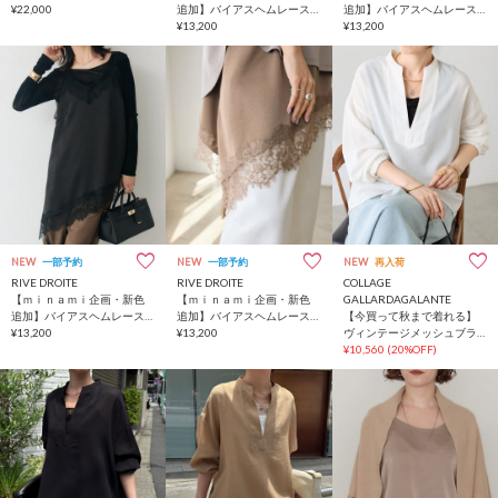
¥22,000
追加】バイアスヘムレース
追加】バイアスヘムレース
キャミソール
¥13,200
キャミソール
¥13,200
NEW
一部予約
NEW
一部予約
NEW
再入荷
RIVE DROITE
RIVE DROITE
COLLAGE
【ｍｉｎａｍｉ企画・新色
【ｍｉｎａｍｉ企画・新色
GALLARDAGALANTE
追加】バイアスヘムレース
追加】バイアスヘムレース
【今買って秋まで着れる】
キャミソール
¥13,200
キャミソール
¥13,200
ヴィンテージメッシュブラ
ウス/シアー
¥10,560
(20%OFF)