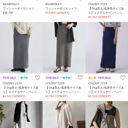
BEARDSLEY
BEARDSLEY
COLONY 2139
ワッシャーボイルシャツ
ワッシャーボイルシャツ
【-3kg見え/低身長サイズあ
¥18,700
¥14,960
(20%OFF)
り】エステルヤーンペンシ
ルスカート
¥3,762
(10%OFF)
TIME SALE
一部予約
TIME SALE
一部予約
再入荷
TIME SALE
COLONY 2139
COLONY 2139
COLONY 2139
【-3kg見え/低身長サイズあ
【-3kg見え/低身長サイズあ
【-3kg見え/低身長サイズあ
り】エステルヤーンペンシ
り】エステルヤーンペンシ
り】エステルヤーンペンシ
ルスカート
¥3,762
(10%OFF)
ルスカート
¥3,762
(10%OFF)
ルスカート
¥3,762
(10%OFF)