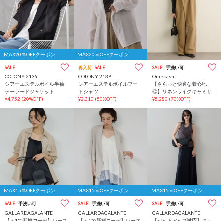
MAX20％OFFクーポン
MAX20％OFFクーポン
SALE
再入荷
SALE
SALE
手洗い可
COLONY 2139
COLONY 2139
Omekashi
シアーエステルボイル半袖
シアーエステルボイルフー
【さらっと快適な着心地
テーラードジャケット
ドシャツ
◎】リネンライクキャミサ
¥4,752
(20%OFF)
¥2,310
(50%OFF)
ロペット
¥5,280
(70%OFF)
MAX15％OFFクーポン
MAX15％OFFクーポン
MAX15％OFFクーポン
SALE
手洗い可
SALE
手洗い可
SALE
手洗い可
GALLARDAGALANTE
GALLARDAGALANTE
GALLARDAGALANTE
【＋1で新鮮コーデ】レース
【＋1で新鮮コーデ】レース
【セットアップ対応】キュ