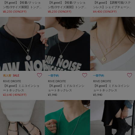
【R.good】【軽量/クッショ
【R.good】【軽量/クッショ
【R.good】【調整可能/ステ
ン性/3サイズ展開】トング
ン性/3サイズ展開】トング
ンレス】シェイプチェーン
サンダル
¥8,250
(50%OFF)
サンダル
¥8,250
(50%OFF)
ネックレス
¥4,400
(50%OFF)
再入荷
SALE
一部予約
一部予約
RIVE DROITE
RIVE DROITE
RIVE DROITE
【R.good】ミニコインショ
【R.good】ミドルコインシ
【R.good】ミドルコインシ
ートネックレス
ョートネックレス
ョートネックレス
¥2,640
(40%OFF)
¥5,940
¥5,940