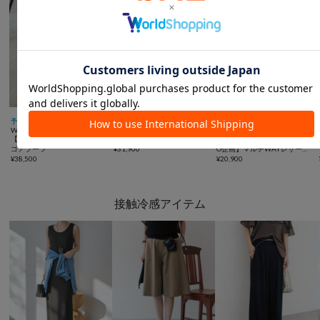



予約
NEW
予約
NEW
再入荷
一部予約
Whim Gazette
Whim Gazette
RIVE DROITE
【THE PAUSE】レザーサイド
【Hoaw.】コンチョベルト
【4WAY/軽量/5色展開/SHIH
ゴアブーツ
¥
31,900
O企画】マルチWAYレザーバ
¥
38,500
ッグ
¥
20,900
接触冷感アイテム