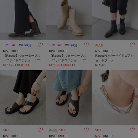
TIME SALE
WEB限定
TIME SALE
WEB限定
再入荷
RIVE DROITE
RIVE DROITE
RIVE DROITE
【R.good】ウォータープル
【R.good】ウォータープル
R.good/レザーサイドゴアシ
ーフサイドゴアショートブ
ーフサイドゴアショートブ
ョートブーツ
ーツ【晴雨兼用/5サイズ展
¥17,820
(10%OFF)
ーツ【晴雨兼用/5サイズ展
¥17,820
(10%OFF)
¥36,300
開】
開】
SALE
再入荷
SALE
SALE
RIVE DROITE
RIVE DROITE
RIVE DROITE