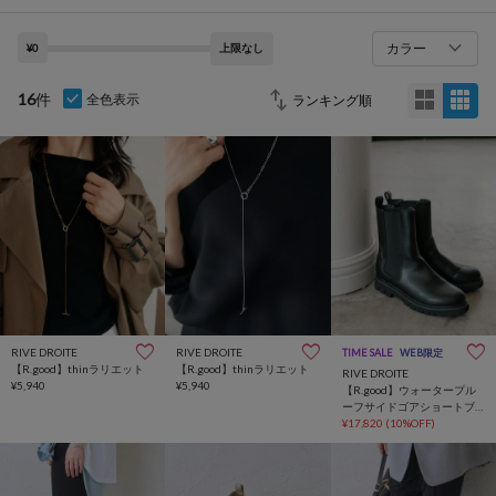
カラー
¥0
上限なし
16
件
全色表示
RIVE DROITE
RIVE DROITE
TIME SALE
WEB限定
【R.good】thinラリエット
【R.good】thinラリエット
RIVE DROITE
¥5,940
¥5,940
【R.good】ウォータープル
ーフサイドゴアショートブ
ーツ【晴雨兼用/5サイズ展
¥17,820
(10%OFF)
開】