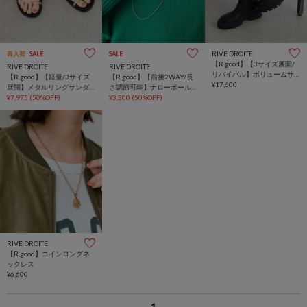
RIVE DROITE
再入荷
SALE
SALE
【R.good】【3サイズ展開/
RIVE DROITE
RIVE DROITE
リバイバル】ボリュームサ
【R.good】【軽量/3サイズ
【R.good】【前後2WAY/長
イドゴアブーツ
¥17,600
展開】メタルリングサンダ
さ調節可能】ナローボール
ル
¥7,975
(50%OFF)
チェーンラリエット
¥3,300
(50%OFF)
RIVE DROITE
【R.good】コインロングネ
ックレス
¥6,600
1