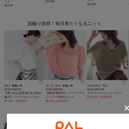
レス
ット
¥
4,400
¥
5,500
¥
6,050
肌触り抜群！毎日着たくなるニット



SALE
手洗い可
再入荷
SALE
手洗い可
TIME SALE
予約
RIVE DROITE
RIVE DROITE
RIVE DROITE
【柔らかな立体感のある袖が
【吸湿/速乾性】ペーパーヤー
ギマコットンニットベスト
魅力】ハーフバルーンスリー
ンシアー2WAYニット
¥
14,850
(
10%OFF
)
ブニット
¥
8,250
(
50%OFF
)
¥
8,910
(
40%OFF
)
レトロ感のあるヴィンテージデザイン