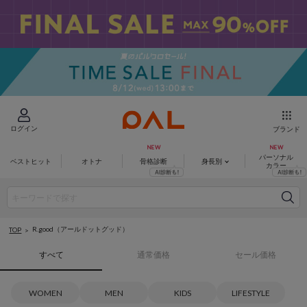
ログイン
ブランド
パーソナル
ベストヒット
オトナ
骨格診断
身長別
カラー
R.good（アールドットグッド）
TOP
すべて
通常価格
セール価格
WOMEN
MEN
KIDS
LIFESTYLE