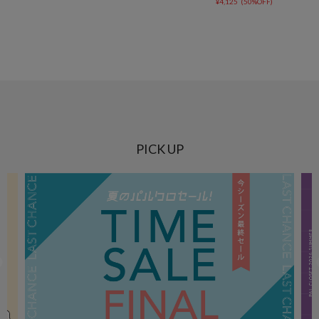
¥
4,125
(
50%OFF
)
PICK UP