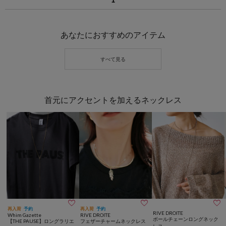
あなたにおすすめのアイテム
首元にアクセントを加えるネックレス



再入荷
予約
再入荷
予約
RIVE DROITE
Whim Gazette
RIVE DROITE
ボールチェーンロングネック
【THE PAUSE】ロングラリエ
フェザーチャームネックレス