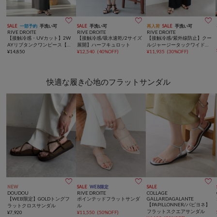



SALE
一部予約
手洗い可
SALE
手洗い可
再入荷
SALE
手洗い可
RIVE DROITE
RIVE DROITE
RIVE DROITE
【接触冷感・UVカット】2W
【接触冷感/吸水速乾/2サイズ
【接触冷感/紫外線防止】クー
AYリブタンクワンピース【全
展開】ハーフキュロット
ルジャージータックワイドス
骨格細見え/高身長サイズあ
¥
14,850
¥
12,540
(
40%OFF
)
ラックス
¥
11,935
(
30%OFF
)
り】
快適な履き心地のフラットサンダル



NEW
SALE
WEB限定
SALE
DOUDOU
RIVE DROITE
COLLAGE
【WEB限定】GOLDトングフ
ポインテッドフラットサンダ
GALLARDAGALANTE
【PAPILLONNER/パピヨネ】
ラットクロスサンダル
ル
フラットスクエアサンダル
¥
7,920
¥
11,550
(
50%OFF
)