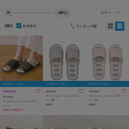
カラー
¥0
上限なし
28
件
全色表示
5％OFFクーポン
5％OFFクーポン
5％OFFクーポン
3COINS
3COINS
TIME SALE
クッションメッシュスリッ
クッションメッシュスリッ
3COINS
パ：M
パ：M
クッションメッシュスリッ
¥660
¥660
パ：L
¥462
(30%OFF)