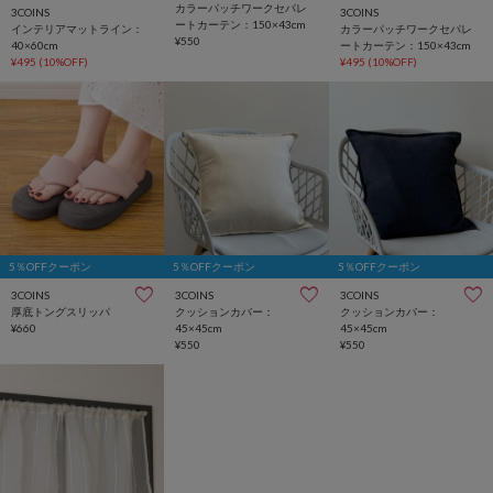
カラーパッチワークセパレ
3COINS
3COINS
ートカーテン：150×43cm
インテリアマットライン：
カラーパッチワークセパレ
¥550
40×60cm
ートカーテン：150×43cm
¥495
(10%OFF)
¥495
(10%OFF)
5％OFFクーポン
5％OFFクーポン
5％OFFクーポン
3COINS
3COINS
3COINS
厚底トングスリッパ
クッションカバー：
クッションカバー：
¥660
45×45cm
45×45cm
¥550
¥550