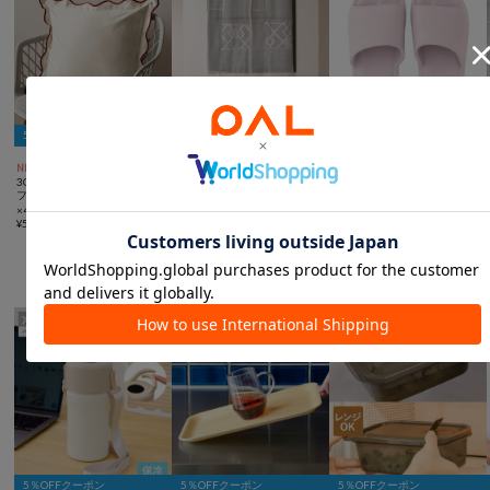
5％OFFクーポン
5％OFFクーポン
5％OFFクーポン



NEW
TIME SALE
NEW
手洗い可
3COINS
3COINS
3COINS
フリルクッションカバー：45
パッチワークセパレートカー
洗えるEVAスリッパ
×45cm
テン：150×43cm
¥
330
¥
550
¥
440
(
20%OFF
)
見た目も便利も両方叶えるキッチングッズ
5％OFFクーポン
5％OFFクーポン
5％OFFクーポン