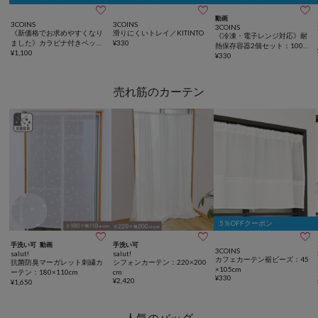



動画
3COINS
3COINS
3COINS
《新価格でお求めやすくなり
滑りにくいトレイ／KITINTO
《冷凍・電子レンジ対応》耐
ました》カラビナ付きペット
¥
330
熱保存容器2個セット：1000
ボトルクーラー/KITINTO
¥
1,100
ml／KITINTO
¥
330
売れ筋のカーテン
5％OFFクーポン



手洗い可
動画
手洗い可
3COINS
salut!
salut!
カフェカーテン裾ビーズ：45
抗菌防臭マーガレット刺繍カ
シフォンカーテン：220×200
×105cm
ーテン：180×110cm
cm
¥
330
¥
2,420
¥
1,650
人気のバッグ