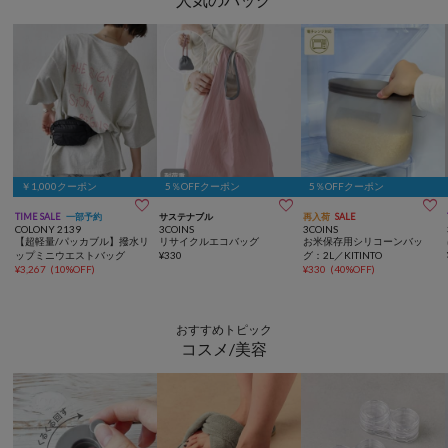
￥1,000クーポン
5％OFFクーポン
5％OFFクーポン



TIME SALE
一部予約
サステナブル
再入荷
SALE
COLONY 2139
3COINS
3COINS
【超軽量/パッカブル】撥水リ
リサイクルエコバッグ
お米保存用シリコーンバッ
ップミニウエストバッグ
¥
330
グ：2L／KITINTO
¥
3,267
(
10%OFF
)
¥
330
(
40%OFF
)
おすすめトピック
コスメ/美容