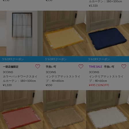
ルカーテン：180×100cm
¥1,320
5％OFFクーポン
5％OFFクーポン
5％OFFクーポン
一部店舗限定
手洗い可
TIME SALE
手洗い可
3COINS
3COINS
3COINS
カラーパッチワークスタイ
インテリアマットストライ
インテリアマットストライ
ルカーテン：180×100cm
プ：40×60cm
プ：40×60cm
¥1,320
¥550
¥495
(10%OFF)