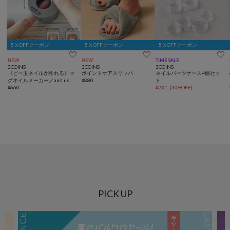
5％OFFクーポン
5％OFFクーポン
5％OFFクーポン



NEW
NEW
TIME SALE
3COINS
3COINS
3COINS
《ビー玉ネイルが作れる》マ
ポイントケアスリッパ
ネイルパーツケース4個セッ
グネイルメーカー／and us
¥
880
ト
¥
660
¥
231
(
30%OFF
)
PICK UP