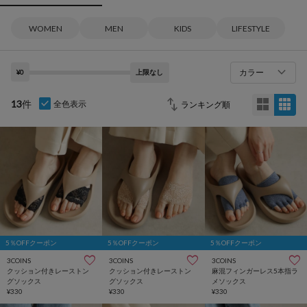
WOMEN
MEN
KIDS
LIFESTYLE
カラー
¥0
上限なし
13
件
全色表示
5％OFFクーポン
5％OFFクーポン
5％OFFクーポン
3COINS
3COINS
3COINS
クッション付きレーストン
クッション付きレーストン
麻混フィンガーレス5本指ラ
グソックス
グソックス
メソックス
¥330
¥330
¥330