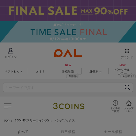
ログイン
ブランド
パーソナル
ベストヒット
オトナ
骨格診断
身長別
カラー
3COINS(スリーコインズ)
トングソックス
TOP
すべて
通常価格
セール価格