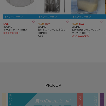
5％OFFクーポン
5％OFFクーポン
5％OFFクーポン



SALE
再入荷
NEW
再入荷
SALE
3COINS
3COINS
3COINS
平ザル：M／KITINTO
曲がるストロー200本入り／
お米保存用シリコーンバッ
¥
330
(
40%OFF
)
KITINTO
グ：2L／KITINTO
¥
330
¥
330
(
40%OFF
)
PICK UP