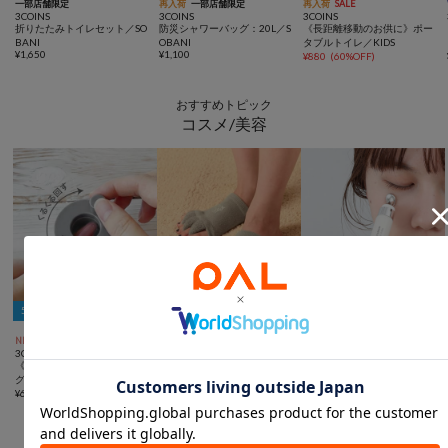
一部店舗限定
再入荷
一部店舗限定
再入荷
SALE
3COINS
3COINS
3COINS
折りたたみトイレセット／SO
防災シャワーバッグ：20L／S
《長距離移動のお供に》ポー
BANI
OBANI
タブルトイレ／KIDS
¥
1,650
¥
1,100
¥
880
(
60%OFF
)
おすすめトピック
コスメ/美容
5％OFFクーポン
5％OFFクーポン
5％OFFクーポン



NEW
本日発売
一部店舗限定
動画
3COINS
3COINS
3COINS
《ビー玉ネイルが作れる》マ
足指ソックス
アイセラム／and us
グネイルメーカー／and us
¥
330
¥
880
¥
660
おすすめトピック