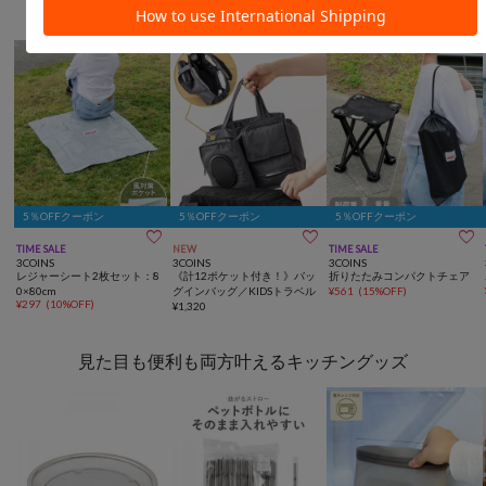
トラベル/アウトドア
5％OFFクーポン
5％OFFクーポン
5％OFFクーポン



TIME SALE
NEW
TIME SALE
3COINS
3COINS
3COINS
レジャーシート2枚セット：8
《計12ポケット付き！》バッ
折りたたみコンパクトチェア
0×80cm
グインバッグ／KIDSトラベル
¥
561
(
15%OFF
)
¥
297
(
10%OFF
)
¥
1,320
見た目も便利も両方叶えるキッチングッズ